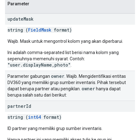
Parameter
update
Mask
string (
FieldMask
format)
Wajib. Mask untuk mengontrol kolom yang akan diperbarui.
Ini adalah comma-separated list berisi nama kolom yang
sepenuhnya memenuhi syarat. Contoh:
"user.displayName,photo"
.
owner
Parameter gabungan
. Wajib. Mengidentifikasi entitas
DV360 yang memiliki grup sumber inventaris. Pihak tersebut
owner
dapat berupa partner atau pengiklan.
hanya dapat
berupa salah satu dari berikut:
partner
Id
string (
int64
format)
ID partner yang memiliki grup sumber inventaris.
Hanya partner ini yang memiliki akses tulis ke grup ini.