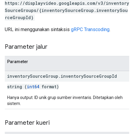
https://displayvideo.googleapis.com/v3/inventory
SourceGroups/{inventorySourceGroup.inventorySou
rceGroupId}
URL ini menggunakan sintaksis
gRPC Transcoding
.
Parameter jalur
Parameter
inventory
Source
Group
.
inventory
Source
Group
Id
string (
int64
format)
Hanya output. ID unik grup sumber inventaris. Ditetapkan oleh
sistem.
Parameter kueri