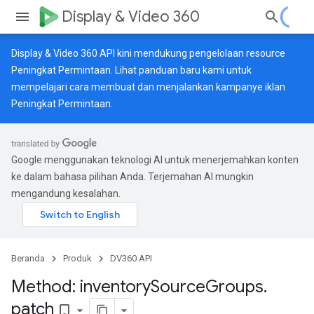
Display & Video 360
Display & Video 360 API kini mendukung pengelolaan resource
Peningkat Permintaan. Lihat
panduan baru
kami untuk
mempelajari cara membuat dan menjalankan kampanye iklan
Peningkat Permintaan.
Google menggunakan teknologi AI untuk menerjemahkan konten
ke dalam bahasa pilihan Anda. Terjemahan AI mungkin
mengandung kesalahan.
Beranda
Produk
DV360 API
Method: inventory
Source
Groups
.
patch
bookmark_border