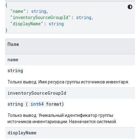
{
"name"
: 
string
,
"inventorySourceGroupId"
: 
string
,
"displayName"
: 
string
}
Поля
name
string
Только вывод. Имя ресурса группы источников инвентаря.
inventory
Source
Group
Id
string (
int64
format)
Только вывод. Уникальный идентификатор группы
источников инвентаризации. Назначается системой.
display
Name