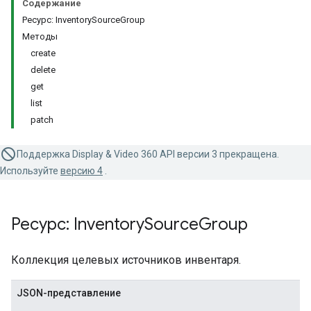
Содержание
Ресурс: InventorySourceGroup
Методы
create
delete
get
list
patch
Поддержка Display & Video 360 API версии 3 прекращена.
Используйте
версию 4
.
Ресурс: Inventory
Source
Group
Коллекция целевых источников инвентаря.
JSON-представление