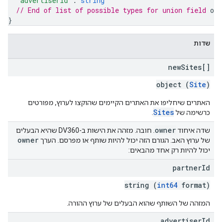
"advertiserId"
: 
string
// End of list of possible types for union field 
own
}
שדות
new
Sites[]
object (
Site
)
האתרים שיחליפו את האתרים הקיימים שהוקצו לערוץ, מפורטים
Sites
כרשימה של
.
owner
שדה איחוד
. חובה. מזהה את הישות ב-DV360 שהיא הבעלים
owner
של ערוץ האב. הגורם הזה יכול להיות שותף או מפרסם. הערך
יכול להיות רק אחד מהבאים:
partner
Id
string (
int64
format)
המזהה של השותף שהוא הבעלים של ערוץ ההורה.
advertiser
Id