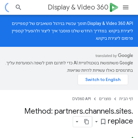
Display & Video 360
‫Display & Video 360 API תומך עכשיו בניהול משאבים של קמפיינים
ליצירת ביקוש.
במדריך החדש
שלנו מוסבר איך ליצור ולהפעיל קמפיין
פרסום ליצירת ביקוש.
‫Google משתמשת בטכנולוגיית AI כדי לתרגם תוכן לשפה המועדפת עליך.
בתרגומים כאלו עשויות להיות שגיאות.
דף הבית
מוצרים
DV360 API
Method: partners
.
channels
.
sites
.
replace
bookmark_border