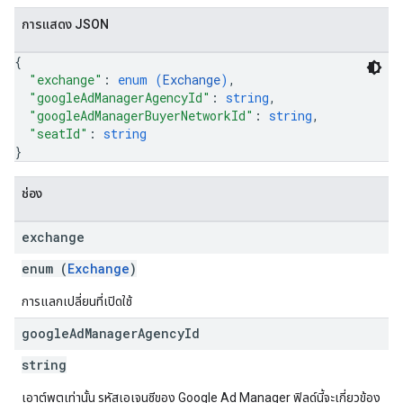
การแสดง JSON
{
"exchange"
: 
enum (
Exchange
)
,
"googleAdManagerAgencyId"
: 
string
,
"googleAdManagerBuyerNetworkId"
: 
string
,
"seatId"
: 
string
}
ช่อง
exchange
enum (
Exchange
)
การแลกเปลี่ยนที่เปิดใช้
google
Ad
Manager
Agency
Id
string
เอาต์พุตเท่านั้น รหัสเอเจนซีของ Google Ad Manager ฟิลด์นี้จะเกี่ยวข้อง