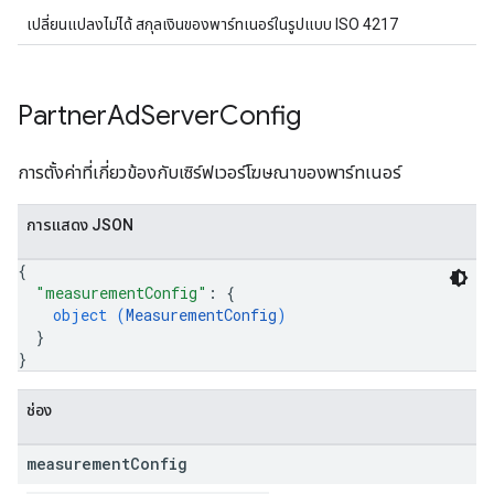
เปลี่ยนแปลงไม่ได้ สกุลเงินของพาร์ทเนอร์ในรูปแบบ ISO 4217
Partner
Ad
Server
Config
การตั้งค่าที่เกี่ยวข้องกับเซิร์ฟเวอร์โฆษณาของพาร์ทเนอร์
การแสดง JSON
{
"measurementConfig"
: 
{
object (
MeasurementConfig
)
}
}
ช่อง
measurement
Config