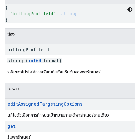
{
"billingProfileId"
: 
string
}
ช่อง
billing
Profile
Id
string (
int64
format)
รหัสของโปรไฟล์การเรียกเก็บเงินเริ่มต้นของพาร์ทเนอร์
เมธอด
edit
Assigned
Targeting
Options
แก้ไขตัวเลือกการกำหนดเป้าหมายภายใต้พาร์ทเนอร์รายเดียว
get
รับพาร์ทเนอร์