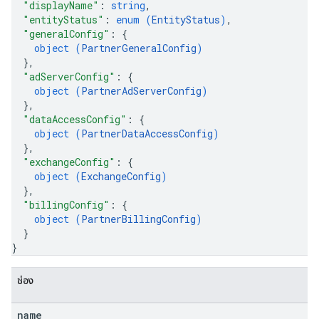
"displayName"
: 
string
,
"entityStatus"
: 
enum (
EntityStatus
)
,
"generalConfig"
: 
{
object (
PartnerGeneralConfig
)
}
,
"adServerConfig"
: 
{
object (
PartnerAdServerConfig
)
}
,
"dataAccessConfig"
: 
{
object (
PartnerDataAccessConfig
)
}
,
"exchangeConfig"
: 
{
object (
ExchangeConfig
)
}
,
"billingConfig"
: 
{
object (
PartnerBillingConfig
)
}
}
ช่อง
name