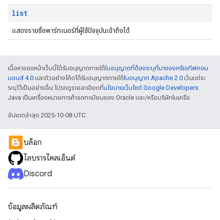
list
แสดงรายชื่อพาร์ทเนอร์ที่ผู้ใช้ปัจจุบันเข้าถึงได้
เนื้อหาของหน้าเว็บนี้ได้รับอนุญาตภายใต้
ใบอนุญาตที่ต้องระบุที่มาของครีเอทีฟคอม
มอนส์ 4.0
และตัวอย่างโค้ดได้รับอนุญาตภายใต้
ใบอนุญาต Apache 2.0
เว้นแต่จะ
ระบุไว้เป็นอย่างอื่น โปรดดูรายละเอียดที่
นโยบายเว็บไซต์ Google Developers
Java เป็นเครื่องหมายการค้าจดทะเบียนของ Oracle และ/หรือบริษัทในเครือ
อัปเดตล่าสุด 2025-10-08 UTC
บล็อก
ไลบรารีไคลเอ็นต์
Discord
ข้อมูลผลิตภัณฑ์