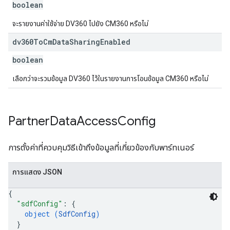
boolean
จะรายงานค่าใช้จ่าย DV360 ไปยัง CM360 หรือไม่
dv360To
Cm
Data
Sharing
Enabled
boolean
เลือกว่าจะรวมข้อมูล DV360 ไว้ในรายงานการโอนข้อมูล CM360 หรือไม่
Partner
Data
Access
Config
การตั้งค่าที่ควบคุมวิธีเข้าถึงข้อมูลที่เกี่ยวข้องกับพาร์ทเนอร์
การแสดง JSON
{
"sdfConfig"
: 
{
object (
SdfConfig
)
}