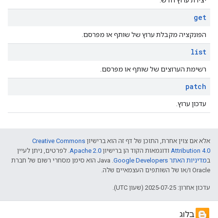
יצירת ערוץ חדש.
get
הפונקציה מקבלת ערוץ של שותף או מפרסם.
list
רשימת הערוצים של שותף או מפרסם.
patch
עדכון ערוץ.
אלא אם צוין אחרת, התוכן של דף זה הוא ברישיון
Creative Commons
Attribution 4.0
ודוגמאות הקוד הן ברישיון
Apache 2.0
. לפרטים, ניתן לעיין
ב
מדיניות האתר Google Developers‏
.‏ Java הוא סימן מסחרי רשום של חברת
Oracle ו/או של השותפים העצמאיים שלה.
עדכון אחרון: 2025-07-25 (שעון UTC).
בלוג