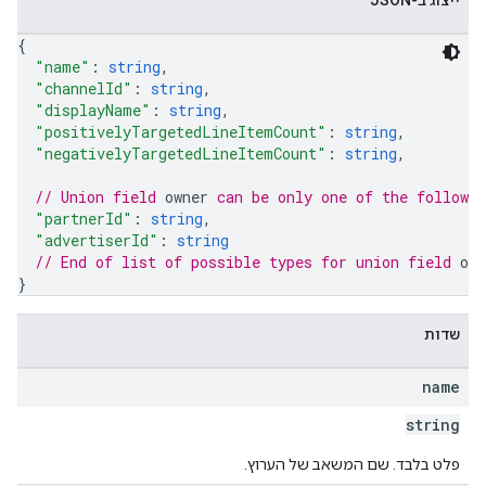
ייצוג ב-JSON
{
"name"
: 
string
,
"channelId"
: 
string
,
"displayName"
: 
string
,
"positivelyTargetedLineItemCount"
: 
string
,
"negativelyTargetedLineItemCount"
: 
string
,
// Union field 
owner
 can be only one of the followi
"partnerId"
: 
string
,
"advertiserId"
: 
string
// End of list of possible types for union field 
own
}
שדות
name
string
inventor
פלט בלבד. שם המשאב של הערוץ.