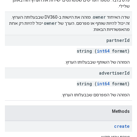
פלט בלבד. מספר הפריטים שמטרגטים ישירות את הערוץ הזה באופן
שלילי.
owner
שדה האיחוד
. מזהה את הישות ב-DV360 שבבעלותה הערוץ.
owner
זה יכול להיות שותף או מפרסם. הערך של
יכול להיות רק אחת
מהאפשרויות הבאות:
partner
Id
string (
int64
format)
המזהה של השותף שבבעלותו הערוץ.
advertiser
Id
string (
int64
format)
המזהה של המפרסם שבבעלותו הערוץ.
Methods
create