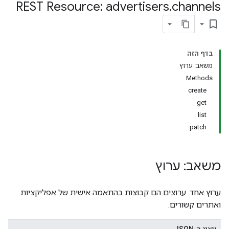
REST Resource: advertisers
.
channels
organizations.adGroups.
advertisers.adGroups.yout
bookmark_border
בדף הזה
משאב: ערוץ
Methods
create
get
list
patch
משאב: ערוץ
ערוץ אחד. ערוצים הם קבוצות בהתאמה אישית של אפליקציות
אפשרויות
ואתרים קשורים.
advertisers.lineItems.you