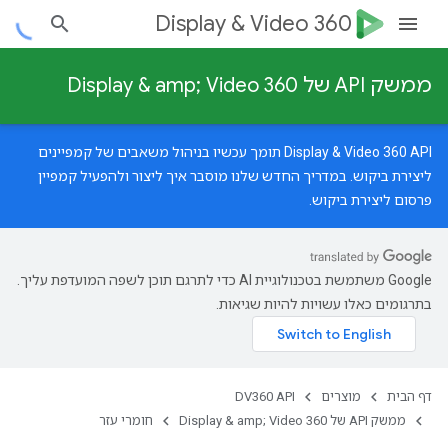
Display & Video 360
ממשק API של Display & amp; Video 360
‫Display & Video 360 API תומך עכשיו בניהול משאבים של קמפיינים
ליצירת ביקוש.
במדריך החדש
שלנו מוסבר איך ליצור ולהפעיל קמפיין
פרסום ליצירת ביקוש.
‫Google משתמשת בטכנולוגיית AI כדי לתרגם תוכן לשפה המועדפת עליך.
בתרגומים כאלו עשויות להיות שגיאות.
דף הבית
מוצרים
DV360 API
ממשק API של Display & amp; Video 360
חומרי עזר