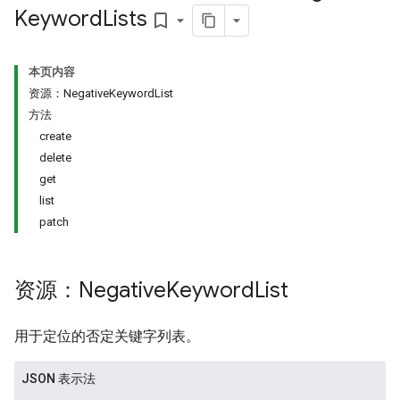
Keyword
Lists
bookmark_border
本页内容
资源：NegativeKeywordList
signedTargetOptions
方法
s.youtubeAssetAssociations
create
delete
get
list
patch
资源：Negative
Keyword
List
用于定位的否定关键字列表。
iveKeywords
JSON 表示法