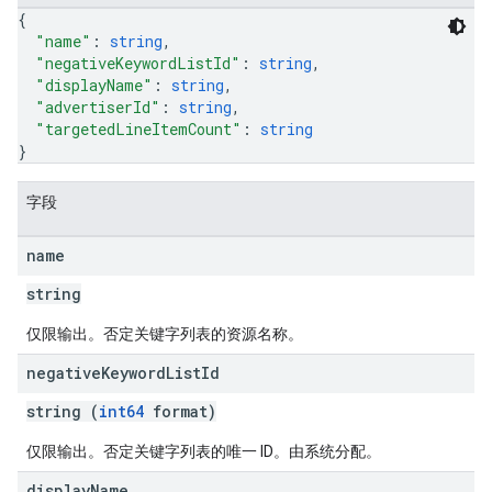
{
"name"
: 
string
,
"negativeKeywordListId"
: 
string
,
"displayName"
: 
string
,
"advertiserId"
: 
string
,
"targetedLineItemCount"
: 
string
}
字段
name
string
仅限输出。否定关键字列表的资源名称。
ySources
negative
Keyword
List
Id
string (
int64
format)
仅限输出。否定关键字列表的唯一 ID。由系统分配。
display
Name