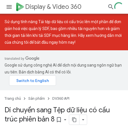
Display & Video 360
Sử dụng tính năng
Tải tệp dữ liệu có cấu trúc lên một phần
để đơn
giản hoá việc quản lý SDF, bao gồm nhiều tài nguyên hơn và giảm
thời gian tải lên khi tải SDF mục hàng lên. Hãy xem
hướng dẫn mới
của chúng tôi để bắt đầu ngay hôm nay!
Google sử dụng công nghệ AI để dịch nội dung sang ngôn ngữ bạn
ưu tiên. Bản dịch bằng AI có thể có lỗi.
Trang chủ
Sản phẩm
DV360 API
Di chuyển sang Tệp dữ liệu có cấu
trúc phiên bản 8
bookmark_border