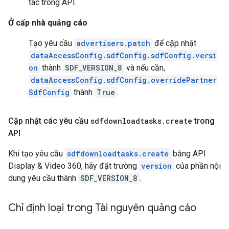
tác trong API.
Ở cấp nhà quảng cáo
Tạo yêu cầu
advertisers.patch
để cập nhật
dataAccessConfig.sdfConfig.sdfConfig.versi
on
thành
SDF_VERSION_8
và nếu cần,
dataAccessConfig.sdfConfig.overridePartner
SdfConfig
thành
True
.
Cập nhật các yêu cầu
sdfdownloadtasks
.
create
trong
API
Khi tạo yêu cầu
sdfdownloadtasks.create
bằng API
Display & Video 360, hãy đặt trường
version
của phần nội
dung yêu cầu thành
SDF_VERSION_8
.
Chỉ định loại trong Tài nguyên quảng cáo