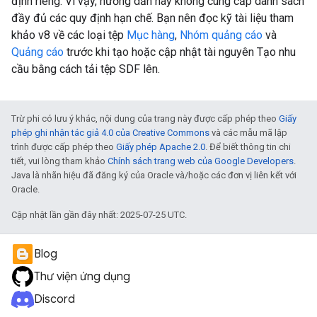
định riêng. Vì vậy, hướng dẫn này không cung cấp danh sách
đầy đủ các quy định hạn chế. Bạn nên đọc kỹ tài liệu tham
khảo v8 về các loại tệp
Mục hàng
,
Nhóm quảng cáo
và
Quảng cáo
trước khi tạo hoặc cập nhật tài nguyên Tạo nhu
cầu bằng cách tải tệp SDF lên.
Trừ phi có lưu ý khác, nội dung của trang này được cấp phép theo
Giấy
phép ghi nhận tác giả 4.0 của Creative Commons
và các mẫu mã lập
trình được cấp phép theo
Giấy phép Apache 2.0
. Để biết thông tin chi
tiết, vui lòng tham khảo
Chính sách trang web của Google Developers
.
Java là nhãn hiệu đã đăng ký của Oracle và/hoặc các đơn vị liên kết với
Oracle.
Cập nhật lần gần đây nhất: 2025-07-25 UTC.
Blog
Thư viện ứng dụng
Discord