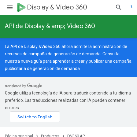
Display & Video 360
API de Display & amp; Video 360
La API de Display &Video 360 ahora admite la administración de
recursos de campaña de generación de demanda. Consulta
nuestra
nueva guía
para aprender a crear y publicar una campaña
publicitaria de generación de demanda.
Google utiliza tecnología de IA para traducir contenido a tu idioma
preferido. Las traducciones realizadas con IA pueden contener
errores.
Página principal
Productos
DV360 API