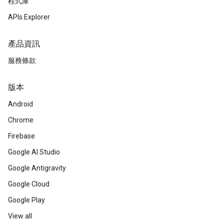
程式庫
APIs Explorer
產品資訊
服務條款
版本
Android
Chrome
Firebase
Google AI Studio
Google Antigravity
Google Cloud
Google Play
View all