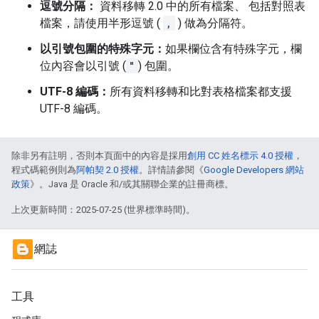
逗號分隔：
資料移轉 2.0 中的所有檔案、 包括對照表
檔案，請使用半形逗號 (
,
) 做為分隔符。
以引號包圍的特殊字元：
如果欄位含有特殊字元，欄
位內容會以引號 (
"
) 包圍。
UTF-8 編碼：
所有資料移轉和比對表格檔案都支援
UTF-8 編碼。
除非另有註明，否則本頁面中的內容是採用
創用 CC 姓名標示 4.0 授權
，
程式碼範例則為
阿帕契 2.0 授權
。詳情請參閱《
Google Developers 網站
政策
》。Java 是 Oracle 和/或其關聯企業的註冊商標。
上次更新時間：2025-07-25 (世界標準時間)。
網誌
工具