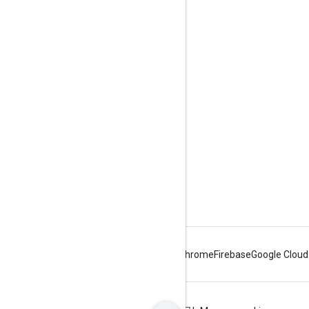
工具
程式庫
APIs Explorer
Android
Chrome
Firebase
Google Cloud