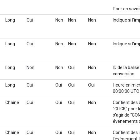
Pour en savoir
Long
Oui
Non
Non
Non
Indique si l'i
Long
Oui
Non
Non
Non
Indique si l'im
Long
Non
Non
Oui
Non
ID de la balis
conversion
Long
Oui
Oui
Oui
Oui
Heure en micr
00:00:00 UTC
Chaîne
Oui
Oui
Oui
Non
Contient des d
"CLICK" pour l
s'agir de "CO
événements d
Chaîne
Oui
Oui
Oui
Non
Contient des 
l'événement. I