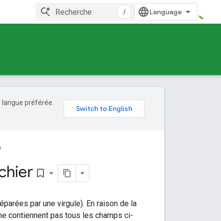
/
e langue préférée.
e
chier
bookmark_border
parées par une virgule). En raison de la
 ne contiennent pas tous les champs ci-