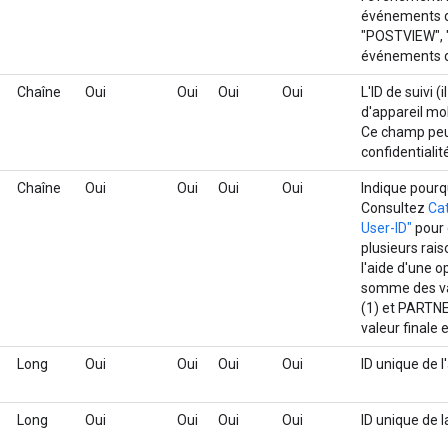
événements de 
"POSTVIEW", "
événements d
Chaîne
Oui
Oui
Oui
Oui
L'ID de suivi (
d'appareil mob
Ce champ peut
confidentialit
Chaîne
Oui
Oui
Oui
Oui
Indique pourqu
Consultez
Cat
User-ID"
pour 
plusieurs rais
l'aide d'une o
somme des va
(1) et PARTNE
valeur finale e
Long
Oui
Oui
Oui
Oui
ID unique de 
Long
Oui
Oui
Oui
Oui
ID unique de