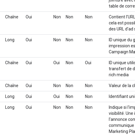
table de cor
Chaîne
Oui
Non
Non
Non
Contient l'URL
cela est possi
des URL d'ad 
Long
Oui
Non
Non
Non
ID unique du 
impression est
Campaign Ma
Chaîne
Oui
Oui
Non
Oui
ID unique util
transfert de d
rich media
Chaîne
Oui
Non
Non
Non
Valeur de la c
Long
Oui
Oui
Non
Non
Identifiant un
Long
Oui
Non
Non
Non
Indique si l'i
visibilité. Une
l'annonce com
communique b
Marketing Pla