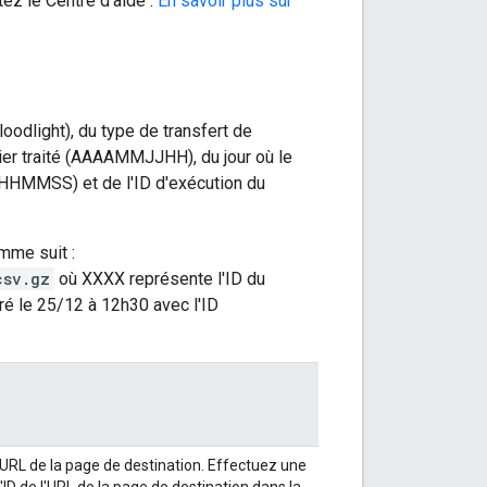
ez le Centre d'aide :
En savoir plus sur
odlight), du type de transfert de
chier traité (AAAAMMJJHH), du jour où le
 (HHMMSS) et de l'ID d'exécution du
mme suit :
csv.gz
où XXXX représente l'ID du
ré le 25/12 à 12h30 avec l'ID
l'URL de la page de destination. Effectuez une
l'ID de l'URL de la page de destination dans la