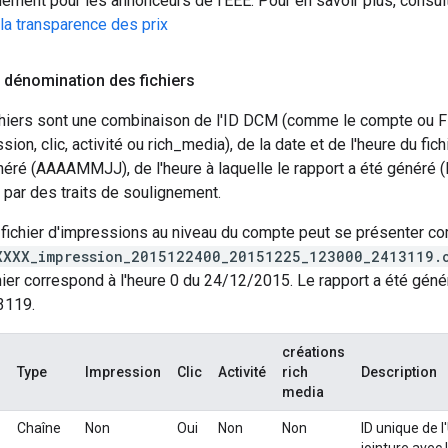
ement pour les annonceurs de l'EEE. Pour en savoir plus, consult
 la transparence des prix
 dénomination des fichiers
hiers sont une combinaison de l'ID DCM (comme le compte ou Flo
ion, clic, activité ou rich_media), de la date et de l'heure du fi
néré (AAAAMMJJ), de l'heure à laquelle le rapport a été généré
 par des traits de soulignement.
fichier d'impressions au niveau du compte peut se présenter co
XXXX_impression_2015122400_20151225_123000_2413119.
hier correspond à l'heure 0 du 24/12/2015. Le rapport a été géné
3119.
créations
Type
Impression
Clic
Activité
rich
Description
media
Chaîne
Non
Oui
Non
Non
ID unique de 
jointure avec 