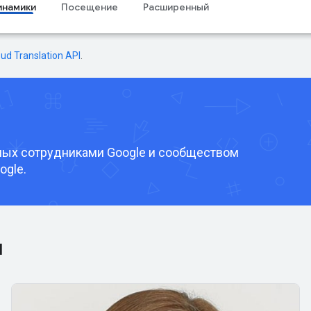
инамики
Посещение
Расширенный
oud Translation API
.
ных сотрудниками Google и сообществом
ogle.
и