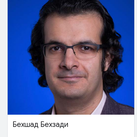
Бехшад Бехзади