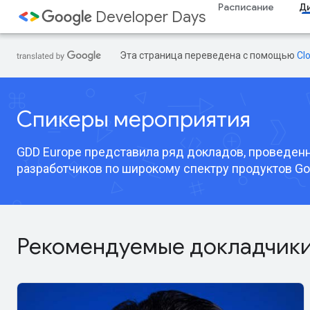
Расписание
Д
Developer Days
Эта страница переведена с помощью
Cl
Спикеры мероприятия
GDD Europe представила ряд докладов, проведен
разработчиков по широкому спектру продуктов Go
Рекомендуемые докладчик