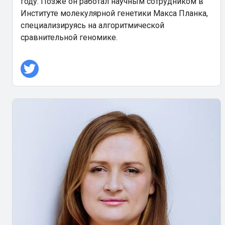
году. Позже он работал научным сотрудником в
Институте молекулярной генетики Макса Планка,
специализируясь на алгоритмической
сравнительной геномике.