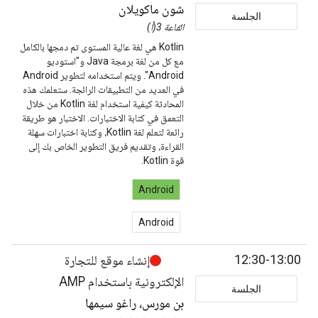
شون ماكويلان
الجلسة
القاعة 3(أ)
Kotlin هي لغة عالية المستوى تم دمجها بالكامل
مع كل من لغة برمجة Java و"استوديو
Android". ويتم استخدامه لتطوير Android
في العديد من التطبيقات الرائجة. ستعلمك هذه
المحادثة كيفية استخدام لغة Kotlin من خلال
التعمق في كتابة الاختبارات. الاختبار هو طريقة
رائعة لتعلم لغة Kotlin، وكتابة اختبارات سهلة
القراءة، وتقديم فريق التطوير الخاص بك إلى
قوة Kotlin.
Android
Android
12:30-13:00
إنشاء موقع للتجارة
الإلكترونية باستخدام AMP
الجلسة
بن مورس، راغو سيمها