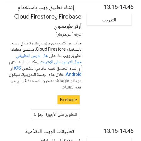
13:15-14:45
إنشاء تطبيق ويب باستخدام
Firebase وCloud Firestore
التدريب
آرثر طومسون
غرفة "غولموهار"
جرّب عن كثب مدى سهولة إنشاء تطبيق ويب
باستخدام Cloud Firestore. سينشئ معلمك
تطبيق ويب بناءً على
هذا الدرس التطبيقي
حول الترميز على الإنترنت
. يمكنك إما متابعتهم
أو إنشاء التطبيق نفسه لنظامي التشغيل
iOS
أو
Android
. خلال هذه الجلسة التدريبية، سيكون
موظفو Google متاحين للمساعدة في أي من
هذه التقنيات.
Firebase
التطوير على الأجهزة الجوّالة
13:15-14:45
تطبيقات الويب التقدّمية
المستندة إلى البيانات