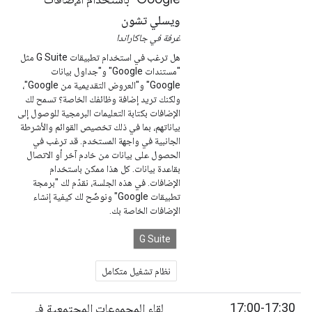
ويسلي تشون
غرفة في جاكاراندا
هل ترغب في استخدام تطبيقات G Suite مثل
"مستندات Google" و"جداول بيانات
Google" و"العروض التقديمية من Google"،
ولكنك تريد إضافة وظائفك الخاصة؟ تسمح لك
الإضافات بكتابة التعليمات البرمجية للوصول إلى
بياناتهم، بما في ذلك تخصيص القوائم والأشرطة
الجانبية في واجهة المستخدم. قد ترغب في
الحصول على بيانات من خادم آخر أو الاتصال
بقاعدة بيانات. كل هذا ممكن باستخدام
الإضافات. في هذه الجلسة، نقدّم لك "برمجة
تطبيقات Google" ونوضّح لك كيفية إنشاء
الإضافات الخاصة بك.
G Suite
نظام تشغيل متكامل
17:00-17:30
لقاء المجموعات المجتمعية في