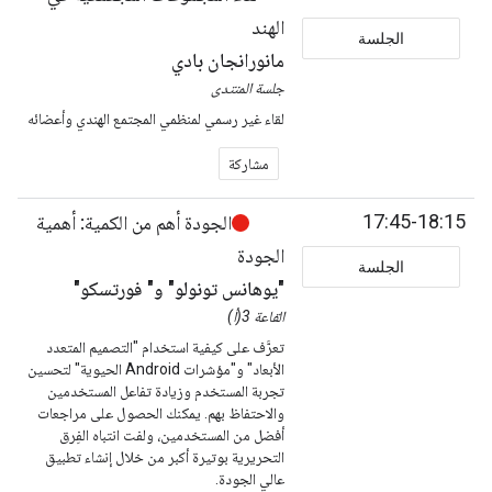
الهند
الجلسة
مانورانجان بادي
جلسة المنتدى
لقاء غير رسمي لمنظمي المجتمع الهندي وأعضائه
مشاركة
17:45-18:15
الجودة أهم من الكمية: أهمية
الجودة
الجلسة
"يوهانس تونولو" و" فورتسكو"
القاعة 3(أ)
تعرَّف على كيفية استخدام "التصميم المتعدد
الأبعاد" و"مؤشرات Android الحيوية" لتحسين
تجربة المستخدم وزيادة تفاعل المستخدمين
والاحتفاظ بهم. يمكنك الحصول على مراجعات
أفضل من المستخدمين، ولفت انتباه الفِرق
التحريرية بوتيرة أكبر من خلال إنشاء تطبيق
عالي الجودة.