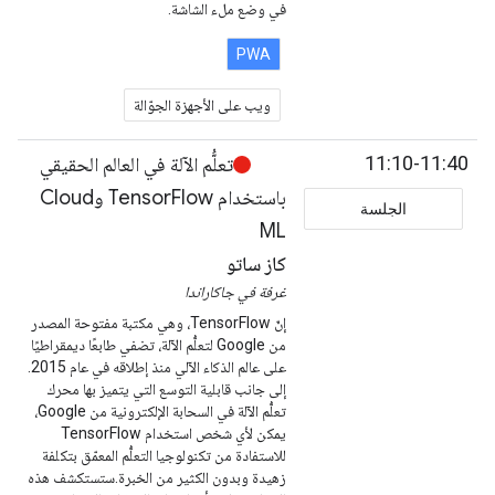
في وضع ملء الشاشة.
PWA
ويب على الأجهزة الجوّالة
11:10-11:40
تعلُّم الآلة في العالم الحقيقي
باستخدام TensorFlow وCloud
الجلسة
ML
كاز ساتو
غرفة في جاكاراندا
إنّ TensorFlow، وهي مكتبة مفتوحة المصدر
من Google لتعلُّم الآلة، تضفي طابعًا ديمقراطيًا
على عالم الذكاء الآلي منذ إطلاقه في عام 2015.
إلى جانب قابلية التوسع التي يتميز بها محرك
تعلُّم الآلة في السحابة الإلكترونية من Google،
يمكن لأي شخص استخدام TensorFlow
للاستفادة من تكنولوجيا التعلُّم المعمّق بتكلفة
زهيدة وبدون الكثير من الخبرة.ستستكشف هذه