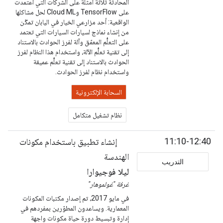
المحادثة ثلاثة أمثلة على الشركات التي اعتمدت
على TensorFlow وCloud ML لحل مشاكلها
الواقعية: أحد مزارعي الخيار في اليابان تمكّن
من إنشاء نماذج لسيارات السيارات التي تعتمد
على التعلُّم المعمّق وآلة لفرز الحوادث بالاستناد
إلى تقنية تعلُّم الآلة، واستخدام هذا النظام لفرز
الحوادث بالاستناد إلى تقنية تعلُّم عميقة
واستخدام نظام لفرز الحوادث.
السحابة الإلكترونية
نظام تشغيل متكامل
11:10-12:40
إنشاء تطبيق باستخدام مكونات
الهندسة
التدريب
ليلا فوجيوارا
غرفة "غولموهار"
في مايو 2017، تم إصدار مكتبات المكونات
المعمارية. ويساعدون المطوّرين بمفردهم في
إدارة وتبسيط دورة حياة مكونات واجهة