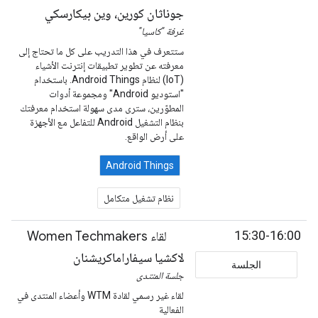
جوناثان كورين، وين بيكارسكي
غرفة "كاسيا"
ستتعرف في هذا التدريب على كل ما تحتاج إلى
معرفته عن تطوير تطبيقات إنترنت الأشياء
(IoT) لنظام Android Things. باستخدام
"استوديو Android" ومجموعة أدوات
المطوّرين، سترى مدى سهولة استخدام معرفتك
بنظام التشغيل Android للتفاعل مع الأجهزة
على أرض الواقع.
Android Things
نظام تشغيل متكامل
15:30-16:00
لقاء Women Techmakers
لاكشيا سيفاراماكريشنان
الجلسة
جلسة المنتدى
لقاء غير رسمي لقادة WTM وأعضاء المنتدى في
الفعالية