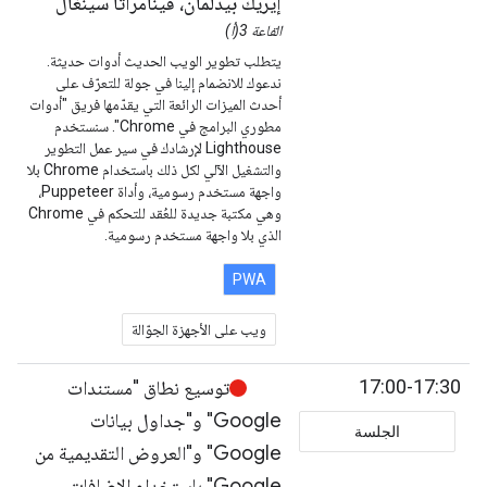
إيريك بيدلمان، فينامراتا سينغال
القاعة 3(أ)
يتطلب تطوير الويب الحديث أدوات حديثة.
ندعوك للانضمام إلينا في جولة للتعرّف على
أحدث الميزات الرائعة التي يقدّمها فريق "أدوات
مطوري البرامج في Chrome". سنستخدم
Lighthouse لإرشادك في سير عمل التطوير
والتشغيل الآلي لكل ذلك باستخدام Chrome بلا
واجهة مستخدم رسومية، وأداة Puppeteer،
وهي مكتبة جديدة للعُقد للتحكم في Chrome
الذي بلا واجهة مستخدم رسومية.
PWA
ويب على الأجهزة الجوّالة
17:00-17:30
توسيع نطاق "مستندات
Google" و"جداول بيانات
الجلسة
Google" و"العروض التقديمية من
Google" باستخدام الإضافات