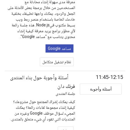
معرفة مدى سهولة إنشاء محادثة مع
المستخدمين من خلال برمجة بعض الأمثلة على
الجمل والردود. يمكنك واجهة تطبيقك بخلفية
خادمك الخاصة باستخدام عنصر ربط ويب
بسيط مكتوب فيNode.js. هذه جلسة رائعة
لأي مطوّر برامج يريد معرفة كيفية إنشاء
محتوى يتناسب مع "مساعد Google".
مساعد Google
نظام تشغيل متكامل
11:45-12:15
أسئلة وأجوبة حول بناء المنتدى
فرنك دان
أسئلة وأجوبة
جلسة المنتدى
كيف يمكنك إشراك المجتمع حول مشروعك؟
كيفية إنشاء مجموعة لقاءات رائعة؟ يمكنك
المجيء لسؤال موظف Google وغيره من
المنتديات التي تقود أي شيء متعلق بالمنتدى.