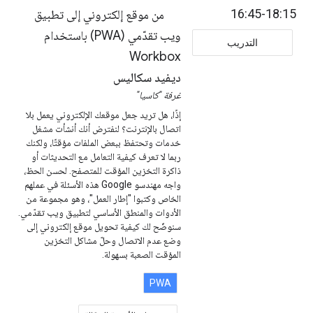
16:45-18:15
من موقع إلكتروني إلى تطبيق
ويب تقدّمي (PWA) باستخدام
التدريب
Workbox
ديفيد سكاليس
غرفة "كاسيا"
إذًا، هل تريد جعل موقعك الإلكتروني يعمل بلا
اتصال بالإنترنت؟ لنفترض أنك أنشأت مشغل
خدمات وتحتفظ ببعض الملفات مؤقتًا، ولكنك
ربما لا تعرف كيفية التعامل مع التحديثات أو
ذاكرة التخزين المؤقت للمتصفح. لحسن الحظ،
واجه مهندسو Google هذه الأسئلة في عملهم
الخاص وكتبوا "إطار العمل"، وهو مجموعة من
الأدوات والمنطق الأساسي لتطبيق ويب تقدّمي.
سنوضّح لك كيفية تحويل موقع إلكتروني إلى
وضع عدم الاتصال وحلّ مشاكل التخزين
المؤقت الصعبة بسهولة.
PWA