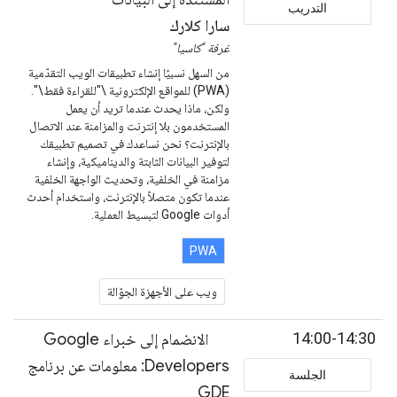
التدريب
سارا كلارك
غرفة "كاسيا"
من السهل نسبيًا إنشاء تطبيقات الويب التقدّمية
(PWA) للمواقع الإلكترونية \"للقراءة فقط\".
ولكن، ماذا يحدث عندما تريد أن يعمل
المستخدمون بلا إنترنت والمزامنة عند الاتصال
بالإنترنت؟ نحن نساعدك في تصميم تطبيقك
لتوفير البيانات الثابتة والديناميكية، وإنشاء
مزامنة في الخلفية، وتحديث الواجهة الخلفية
عندما تكون متصلاً بالإنترنت، واستخدام أحدث
أدوات Google لتبسيط العملية.
PWA
ويب على الأجهزة الجوّالة
14:00-14:30
الانضمام إلى خبراء Google
Developers: معلومات عن برنامج
الجلسة
GDE