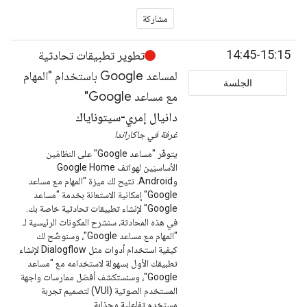
مشاركة
14:45-15:15
تطوير تطبيقات تحادثية
لمساعد Google باستخدام "المهام
الجلسة
مع مساعد Google"
دانيال إمري-سيتوناياك
غرفة في جاكاراندا
يتوفّر "مساعد Google" على النظامَين
الأساسيَين لهواتف Google Home
وAndroid. تتيح لك ميزة "المهام مع مساعد
Google" إمكانية الاستعانة بخدمة "مساعد
Google" لإنشاء تطبيقات تحادثية خاصة بك.
في هذه المحادثة، سنشرح المكونات الرئيسية لـ
"المهام مع مساعد Google"، وسنوضّح لك
كيفية استخدام أدوات مثل Dialogflow لإنشاء
تطبيقك الأول بسهولة لاستخدامه مع "مساعد
Google"، وسنستكشف أفضل ممارسات واجهة
المستخدم الصوتية (VUI) لتصميم تجربة
مستخدم تفاعلية وجذابة.