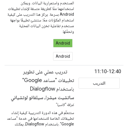
المستخدم واستمرارية البيانات. ويمكن
استخدامهما معًا كطريقة متسقة لإنشاء تطبيقات
Android بسرعة. يركز هذا التدريب على كيفية
استخدام المكوّنات معًا: ستنشئ تطبيقًا بواجهة
مستخدم تفاعلية تخزن البيانات المحلية
وتحمِّلها.
Android
Android
11:10-12:40
تدريب عملي على تطوير
تطبيقات "مساعد Google"
التدريب
باستخدام Dialogflow
ساتشيت ميشرا، سيلفانو لوتشياني
غرفة "كاسيا"
ستتعلّم في هذه الدورة التدريبية كيفية إنشاء
تطبيقاتك الخاصة لاستخدامها في خدمة "مساعد
Google". باستخدام Dialogflow، يمكنك