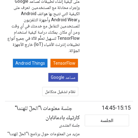
على كيفية إنشاء تطبيقات لمساعد Google
وإجراء محادثة مع المستخدمين. تعرف على
الكيفية التي تتيح بها هواتف Android
وAndroid Wear وأجهزة التلفزيون
للمستخدمين التفاعل مع خدمتك في أي وقت
ومن أي مكان. يمكنك دراسة كيفية استخدام
TensorFlow لتسهيل تعلُّم الآلة في جميع أنواع
تطبيقات إنترنت الأشياء (IoT) خارج الأجهزة
الجوّالة.
Android Things
TensorFlow
مساعد Google
نظام تشغيل متكامل
14:45-15:15
جلسة معلومات \"الحلّ للهند\"
كارثيك بادمانابان
الجلسة
جلسة المنتدى
مزيد من المعلومات حول برنامج \"الحلّ للهند\"