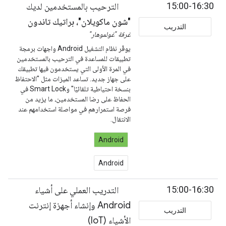
15:00-16:30
الترحيب بالمستخدمين لديك
"شون ماكويلان"، براتيك تاندون
التدريب
غرفة "غولموهار"
يوفّر نظام التشغيل Android واجهات برمجة
تطبيقات للمساعدة في الترحيب بالمستخدمين
في المرة الأولى التي يستخدمون فيها تطبيقك
على جهاز جديد. تساعد الميزات مثل "الاحتفاظ
بنسخة احتياطية تلقائيًا" وSmart Lock في
الحفاظ على رضا المستخدمين، ما يزيد من
فرصة استمرارهم في مواصلة استخدامهم عند
الانتقال.
Android
Android
15:00-16:30
التدريب العملي على أشياء
Android وإنشاء أجهزة إنترنت
التدريب
الأشياء (IoT)