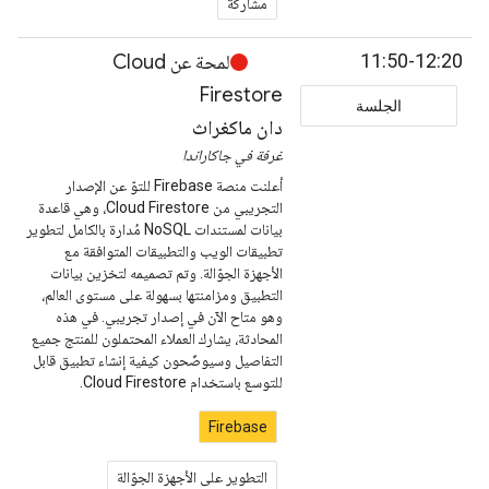
مشاركة
11:50-12:20
لمحة عن Cloud
Firestore
الجلسة
دان ماكغراث
غرفة في جاكاراندا
أعلنت منصة Firebase للتوّ عن الإصدار
التجريبي من Cloud Firestore، وهي قاعدة
بيانات لمستندات NoSQL مُدارة بالكامل لتطوير
تطبيقات الويب والتطبيقات المتوافقة مع
الأجهزة الجوّالة. وتم تصميمه لتخزين بيانات
التطبيق ومزامنتها بسهولة على مستوى العالم،
وهو متاح الآن في إصدار تجريبي. في هذه
المحادثة، يشارك العملاء المحتملون للمنتج جميع
التفاصيل وسيوضّحون كيفية إنشاء تطبيق قابل
للتوسع باستخدام Cloud Firestore.
Firebase
التطوير على الأجهزة الجوّالة