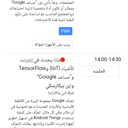
المجتمعات. وهنا يأتي دور "مساعد Google".
ويمكن أن تكون أداة شخصية لتلبية احتياجاتك
مع المجتمع المناسب، ثم تساعدك على تتبُّع
كيفية تلبية هذه الاحتياجات.
PWA
ويب على الأجهزة الجوّالة
14:00-14:30
ماذا يحدث في إنترنت
الأشياء (IoT) وTensorFlow
الجلسة
و"مساعد Google"
واين بيكارسكي
غرفة في جاكاراندا
تمتلك Google مجموعة كبيرة من الأنظمة
الأساسية والأدوات الجديدة لدعم الحوسبة في
أي مكان وفي كل مكان. تعرَّف على كيفية
استخدام Android Things في تسهيل تطوير
أجهزة إنترنت الأشياء وإنتاجها. يمكنك التعرّف