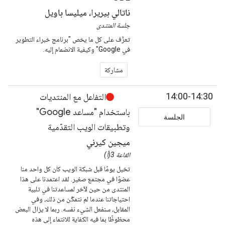
ناتالي بيريرا، ميليسا باويل
جلسة المنتدى
تعرَّف على كل ما يخص "برنامج خبراء التطوير
في Google" وكيفية الانضمام إليه.
مشاركة
14:00-14:30
التفاعل مع المنتديات
باستخدام "مساعد Google"
الجلسة
وتطبيقات الويب التقدّمية
ميجين كيرني
القاعة 3(أ)
تخيل يومًا قبل شبكة الويب كان كل واحد منا
عضوًا في مجتمع صغير. لقد اعتمدنا على هذا
المنتدى من حين لآخر لمساعدتنا في تلبية
احتياجاتنا عندما لم نتمكّن من ذلك، وفي
المقابل، سنفعل الشيء نفسه. ربما لا يزال البعض
محظوظًا بما فيه الكفاية للانتماء إلى هذه