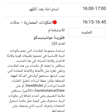
16:00-17:00
استراحة بعد الظهر
16:15-16:45
المكوّنات المعمارية - حالات
الاستخدام
الجلسة
فلورينا مونتينيسكو
القاعة 3(أ)
تساعدك مجموعة المكتبات التي تضم مكونات
البنية الأساسية في تصميم تطبيقات قوية وقابلة
للاختبار وقابلة للصيانة. في هذا الحديث،
سنناقش ما تفعله كل مكتبات من هذه المكتبات،
ونلقي نظرة على الأنماط والأنماط المضادة التي
يجب اتباعها. سنتعمق أيضًا في المسألة المهمة
المتعلقة بمكان حفظ البيانات لتقليل الطلبات:
قاعدة البيانات، أو ViewModel، أو على
SaveInstanceState ؟\nأخيرًا، سنناقش
مكتبة التقسيم، وهي أحدث إضافة إلى مكونات
البنية. ستتعرف على كيفية عمل مكتبة تسجيل
الصفحات وتعرف السبب الذي يشجعك على
استخدامها.