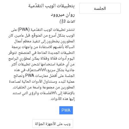
بتطبيقات الويب التقدّمية
الجلسة
روان ميروود
القاعة 3(أ)
تنتشر تطبيقات الويب التقدّمية (PWA) على
الويب بشكل أسرع من المتوقّع. قبل عامين، كان
المطورون يضطرون إلى تنفيذ معظم أعمال
السباكة بأنفسهم للاستفادة من واجهات برمجة
التطبيقات الجديدة المتاحة في المتصفح. تتوفّر
اليوم أدوات فعّالة وفعّالة يمكن لمطوّري البرامج
من أي خلفية استخدامها لشحن تطبيقات أكثر
جاذبية بشكل سريع.\n\nستتعرَّف في هذه
الجلسة على أفضل ممارسات PWA ونصائح
عملية للبدء. وسنتناول الأدوات الحالية لمساعدة
المطورين من مجموعة واسعة من الخلفيات،
بالإضافة إلى \nالفلسفات والرؤى التي تستند
إليها هذه الأدوات.
PWA
ويب على الأجهزة الجوّالة