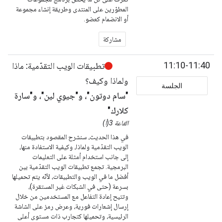
المطوّرين على المنتدى وطريقة إنشاء مجموعة
أو الانضمام كعضو.
مشاركة
11:10-11:40
تطبيقات الويب التقدّمية: ماذا
ولماذا وكيف؟
الجلسة
"سام دوتون"، و"جيوي لين"، و"سارة
كلارك"
القاعة 3(أ)
في هذا الحديث، سنشرح المقصود بتطبيقات
الويب التقدّمية ولماذا، وكيفية الاستفادة منها،
إلى جانب استخدام أمثلة على التعليمات
البرمجية. تجمع تطبيقات الويب التقدّمية بين
أفضل ما في الويب والتطبيقات، لأنّه يتم تحميلها
بسرعة (حتى في الشبكات غير المستقرة)،
وتتيح إعادة التفاعل مع المستخدمين من خلال
إرسال إشعارات فورية، وعرض رمز على الشاشة
الرئيسية، وتحميلها كتجارب ذات مستوى أعلى