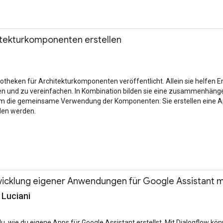
tekturkomponenten erstellen
iotheken für Architekturkomponenten veröffentlicht. Allein sie helfen 
n und zu vereinfachen. In Kombination bilden sie eine zusammenhängen
um die gemeinsame Verwendung der Komponenten: Sie erstellen eine App
den werden.
twicklung eigener Anwendungen für Google Assistant m
 Luciani
du, wie du eigene Apps für Google Assistant erstellst. Mit Dialogflow kön