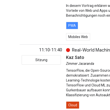
In diesem Vortrag erklären 
Vorteile von Web und Apps 
Benachrichtigungen noch ein
PWA
Mobiles Web
11:10-11:40
Real-World Machin
Kaz Sato
Sitzung
Zimmer Jacaranda
TensorFlow, die Open-Source-
demokratisiert. Zusammen m
Learning-Technologie kosten
TensorFlow und Cloud ML zur
Gurkenbauer aufbauen konnte
Klassifizierung von Autoauk
Cloud