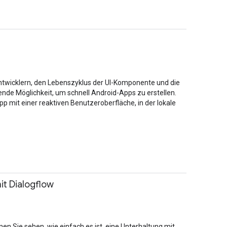
Entwicklern, den Lebenszyklus der UI-Komponente und die
de Möglichkeit, um schnell Android-Apps zu erstellen.
 mit einer reaktiven Benutzeroberfläche, in der lokale
it Dialogflow
nen Sie sehen, wie einfach es ist, eine Unterhaltung mit