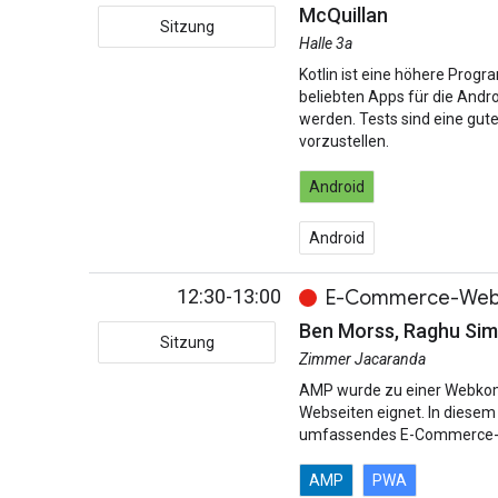
McQuillan
Sitzung
Halle 3a
Kotlin ist eine höhere Progr
beliebten Apps für die Andro
werden. Tests sind eine gute
vorzustellen.
Android
Android
12:30-13:00
E-Commerce-Websi
Ben Morss, Raghu Si
Sitzung
Zimmer Jacaranda
AMP wurde zu einer Webkompo
Webseiten eignet. In diesem
umfassendes E-Commerce-E
AMP
PWA