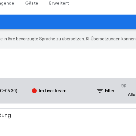
agende
Gäste
Erweitert
e in Ihre bevorzugte Sprache zu übersetzen. KI-Übersetzungen können 
Typ
filter_list
TC+05:30)
Im Livestream
-Filter:
All
dung