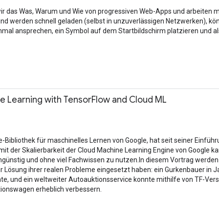
wir das Was, Warum und Wie von progressiven Web-Apps und arbeiten m
und werden schnell geladen (selbst in unzuverlässigen Netzwerken), k
mal ansprechen, ein Symbol auf dem Startbildschirm platzieren und als
e Learning with TensorFlow and Cloud ML
Bibliothek für maschinelles Lernen von Google, hat seit seiner Einführ
it der Skalierbarkeit der Cloud Machine Learning Engine von Google 
günstig und ohne viel Fachwissen zu nutzen.In diesem Vortrag werden d
 Lösung ihrer realen Probleme eingesetzt haben: ein Gurkenbauer in J
, und ein weltweiter Autoauktionsservice konnte mithilfe von TF-Versi
tionswagen erheblich verbessern.