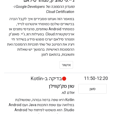
ג'יי.פי סווצ'ק, מנוהר סילאם
מועדון ההסמכה של Google Developers ו-
Cloud Certification
במאמר הזה אנחנו מסבירים איך לקבל הכרה
בכישורים שלכם כמומחי אינטרנט לנייד,
כמפתחי Android שותפים, מהנדסי נתונים או
ארכיטקטורת Cloud. בפעילות הזו, ג'יי. סאוצ'ק
ומנוהר סילאם יערכו מפגש מידע בשידור חי
ויציג את המיטב של שתי תוכניות ההסמכה ואת
ההסמכות האישיות. בהמשך יש שאלות
ותשובות, בהתאם לזמן.
אישור
11:50-12:20
בדיקה ב-Kotlin
שון מק'קווילן
סשן
אולם 3א
Kotlin היא שפה ברמה גבוהה, שמשולבת
במלואה עם שפת התכנות Java ועם Android
Studio. הוא משמש לפיתוח של Android