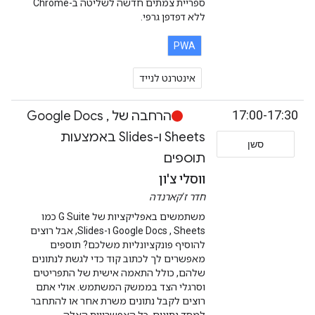
ספריית צמתים חדשה לשליטה ב-Chrome
ללא דפדפן גרפי.
PWA
אינטרנט לנייד
17:00-17:30
הרחבה של Google Docs ,
Sheets ו-Slides באמצעות
סשן
תוספים
ווסלי צ'ון
חדר ז'קארנדה
משתמשים באפליקציות של G Suite כמו
Google Docs , Sheets ו-Slides, אבל רוצים
להוסיף פונקציונליות משלכם? תוספים
מאפשרים לך לכתוב קוד כדי לגשת לנתונים
שלהם, כולל התאמה אישית של התפריטים
וסרגלי הצד בממשק המשתמש. אולי אתם
רוצים לקבל נתונים משרת אחר או להתחבר