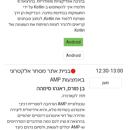
בהרבה אפליקציות פופולריות. בהרצאה זו
תלמדו איך להשתמש ב-Kotlin על ידי
התעמקות בבחינות כתיבה. הבדיקות הן דרך
מצוינת ללמוד את Kotlin, לכתוב מבחנים
קריאים ולהכיר לצוות הפיתוח את העוצמה של
Kotlin.
Android
Android
12:30-13:00
בניית אתר מסחר אלקטרוני
באמצעות AMP
סשן
בן מורס, ראגהו סימהה
חדר ז'קארנדה
טכנולוגיית AMP הורחבה לספריית רכיבי
אינטרנט בשירות מלא, והיא אידיאלית ליצירה
מהירה של דפי אינטרנט דינמיים יפהפיים.
בהרצאה זו נציג לכם כמה מהדברים המדהימים
ש-AMP יכולים לעשות, ולסיום נדגים כיצד