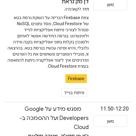
דן מק'גראת
סשן
חדר ז'קארנדה
צוות Firebase הכריזה על השקת גרסת בטא
של Cloud Firestore, מסד נתונים NoSQL
מנוהל לצורכי פיתוח אפליקציות לנייד
ולאינטרנט. בגרסה החדשה אפשר לאחסן
ולסנכרן בקלות נתוני אפליקציות בקנה מידה
גלובלי, והיא זמינה עכשיו בגרסת בטא. בהרצאה
זו, מובילי המוצרים משתפים את כל הפרטים
ומדגימים איך ליצור אפליקציה ניתנת להתאמה
בעזרת Cloud Firestore.
Firebase
פיתוח בנייד
11:50-12:20
מפגש מידע על Google
Developers ועל ההסמכה ב-
סשן
Cloud