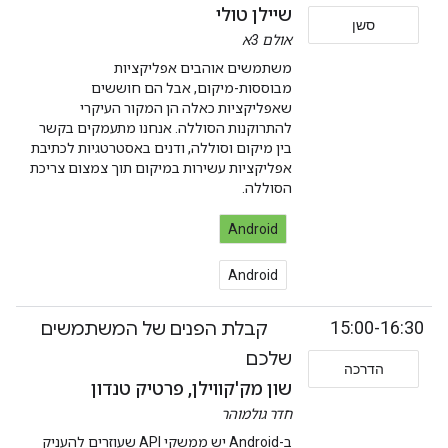
שיילן טולי
סשן
אולם 3א
משתמשים אוהבים אפליקציות
מבוססות-מיקום, אבל הם חוששים
שאפליקציות כאלה הן המקור העיקרי
להתרוקנות הסוללה. אנחנו מתעמקים בקשר
בין מיקום וסוללה, ודנים באסטרטגיות לכתיבת
אפליקציות עשירות במיקום תוך צמצום צריכת
הסוללה.
Android
Android
15:00-16:30
קבלת הפנים של המשתמשים
שלכם
הדרכה
שון מק'קווילן, פרטיק טנדון
חדר גולמוהר
ב-Android יש ממשקי API שעוזרים להעניק