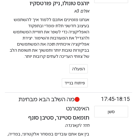
יוהנס טונולו, ניק פורטסקיו
אולם 3א
אנחנו מזמינים אתכם ללמוד איך להשתמש
בעיצוב חדשני תלת-ממדי ובתפקוד
האפליקציה כדי לשפר את חוויית המשתמש
ולהגדיל את המעורבות והשימור. יצירת
אפליקציה איכותית תזכה את המשתמשים
בביקורות טובות יותר ותמשוך את תשומת הלב
של צוותי העריכה לעתים קרובות יותר.
הפעלה
פיתוח בנייד
17:45-18:15
מה השלב הבא מבחינת
האינטרנט
סשן
תומאס סטיינר, סטיבן סונף
חדר ז'קארנדה
בין אם אתם עובדים במסחר אלקטרוני, במדיה,