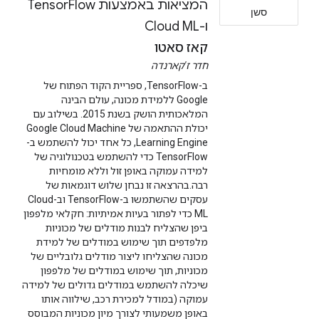
המציאות באמצעות TensorFlow
סשן
ו-Cloud ML
קאז סאטו
חדר ז'קארנדה
ב-TensorFlow, ספריית הקוד הפתוח של
Google ללמידת מכונה, עולם הבינה
המלאכותית הושק בשנת 2015. בשילוב עם
יכולת ההתאמה של Google Cloud Machine
Learning Engine, כל אחד יכול להשתמש ב-
TensorFlow כדי להשתמש בטכנולוגיה של
למידה עמוקה באופן זול וללא מומחיות
רבה.בהרצאה זו נבחן שלוש דוגמאות של
עסקים שהשתמשו ב-TensorFlow וב-Cloud
ML כדי לפתור בעיות אמיתיות: חקלאי מלפפון
ביפן שהצליח לבנות מודלים של מכוניות
מלפדפים תוך שימוש במודלים של למידת
מכונה שהצליחו ליצור מודלים גלובליים של
מכוניות, תוך שימוש במודלים של מלפפון
שיכלה להשתמש במודלים גדולים של למידה
עמוקה (במודל למכירת רכב, שילווה אותו
באופן משמעותי לצורך מיון מכוניות המבוסס