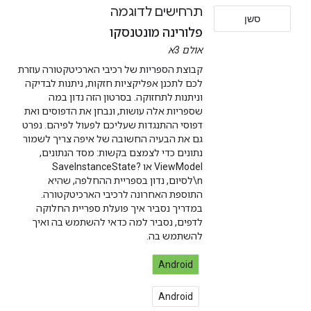
תרחישים לדוגמה
סשן
פלורינה מונטנסקו
אולם 3א
קבוצת הספריות של רכיבי הארכיטקטורה עוזרת
לכם לתכנן אפליקציות חזקות, ניתנות לבדיקה
וניתנות לתחזוקה. בסרטון הזה נדון במה
שספריות אלה עושות, ונבחן את הדפוסים ואת
דפוסי ההתנגדות שעליכם לפעול לפיהם. נפרט
גם את הבעיה החשובה של איפה צריך לשמור
נתונים כדי לצמצם בקשות: מסד הנתונים,
ViewModel או SaveInstanceState?
\nלסיום, נדון בספריית ההחלפה, שהיא
התוספת האחרונה לרכיבי הארכיטקטורה.
במדריך נסביר איך פועלת ספריית החלוקה
לדפים, נסביר למה כדאי להשתמש בה ואיך
להשתמש בה.
Android
Android