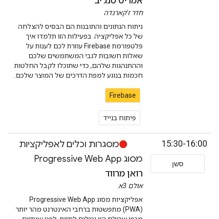
אמריט סנג'יב
חדר ז'קארנדה
ניתוח הנתונים והתובנות הם הבסיס להצלחה
של כל אפליקציה. בפעילות הזו תלמדו איך
פלטפורמת Firebase עוזרת לכם לענות על
שאלות חשובות לגבי המשתמשים שלכם
וההתנהגות שלהם, כדי שתוכלו לקבל החלטות
חכמות בנוגע למפת הדרכים של המוצר שלכם.
Firebase
פיתוח בנייד
15:30-16:00
מסגרות וכלים לאפליקציות
מסוג Progressive Web App
סשן
רואן מרווד
אולם 3א
אפליקציות מסוג Progressive Web App
(PWA) מתפשטות ברחבי האינטרנט מהר יותר