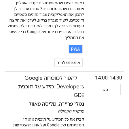
כאשר רוצים שהמשתמשים יעבדו אופליין
ויסונכרנו כשהם מחוברים? אנחנו עוזרים לך
לתכנן את האפליקציה עבור נתונים סטטיים
ודינמיים, ליצור סנכרון ברקע, לעדכן את הקצה
העורפי כשיהיה לך חיבור לאינטרנט ולהשתמש
בכלים העדכניים ביותר של Google כדי לפשט
את התהליך.
PWA
אינטרנט לנייד
14:00-14:30
להפוך למומחה Google
Developers: מידע על תוכנית
סשן
GDE
נטלי פריירה, מליסה פאוול
טרקלין הקהילה
קבלו את כל המידע על תוכנית מומחי
המפתחים של Google ועל אופן ההצטרפות.