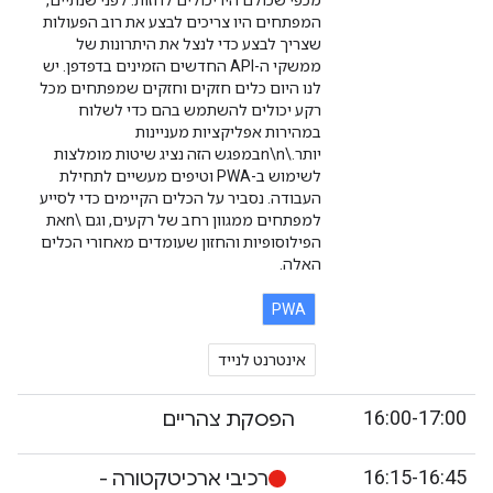
מכפי שכולם היו יכולים לחזות. לפני שנתיים,
המפתחים היו צריכים לבצע את רוב הפעולות
שצריך לבצע כדי לנצל את היתרונות של
ממשקי ה-API החדשים הזמינים בדפדפן. יש
לנו היום כלים חזקים וחזקים שמפתחים מכל
רקע יכולים להשתמש בהם כדי לשלוח
במהירות אפליקציות מעניינות
יותר.\n\nבמפגש הזה נציג שיטות מומלצות
לשימוש ב-PWA וטיפים מעשיים לתחילת
העבודה. נסביר על הכלים הקיימים כדי לסייע
למפתחים ממגוון רחב של רקעים, וגם \nאת
הפילוסופיות והחזון שעומדים מאחורי הכלים
האלה.
PWA
אינטרנט לנייד
16:00-17:00
הפסקת צהריים
16:15-16:45
רכיבי ארכיטקטורה -