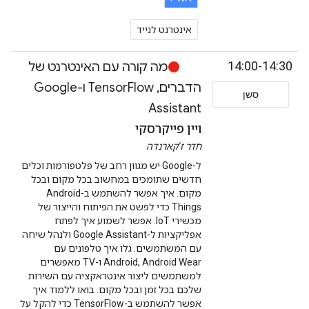
אינטרנט לנייד
14:00-14:30
מה קורה עם האינטרנט של
הדברים, TensorFlow ו-Google
סשן
Assistant
ויין פייקרסקי
חדר ז'קארנדה
ל-Google יש מגוון רחב של פלטפורמות וכלים
חדשים שתומכים במחשוב בכל מקום ובכל
מקום. איך אפשר להשתמש ב-Android
Things כדי לפשט את הפיתוח והייצור של
מכשירי IoT. אפשר לשמוע איך לפתח
אפליקציות ל-Google Assistant ולנהל שיחה
עם המשתמשים. גלו איך טלפונים עם
Android, Android Wear ו-TV מאפשרים
למשתמשים ליצור אינטראקציה עם השירות
שלכם בכל זמן ובכל מקום. בואו ללמוד איך
אפשר להשתמש ב-TensorFlow כדי להקל על