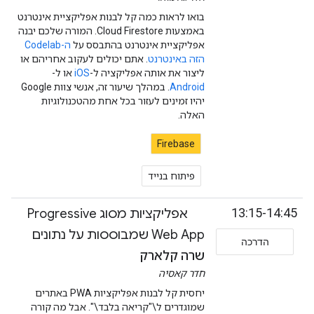
בואו לראות כמה קל לבנות אפליקציית אינטרנט
באמצעות Cloud Firestore. המורה שלכם יבנה
אפליקציית אינטרנט בהתבסס על
ה-Codelab
הזה באינטרנט
. אתם יכולים לעקוב אחריהם או
ליצור את אותה אפליקציה ל-
iOS
או ל-
Android
. במהלך שיעור זה, אנשי צוות Google
יהיו זמינים לעזור בכל אחת מהטכנולוגיות
האלה.
Firebase
פיתוח בנייד
13:15-14:45
אפליקציות מסוג Progressive
Web App שמבוססות על נתונים
הדרכה
שרה קלארק
חדר קאסיה
יחסית קל לבנות אפליקציות PWA באתרים
שמוגדרים ל\"קריאה בלבד\". אבל מה קורה