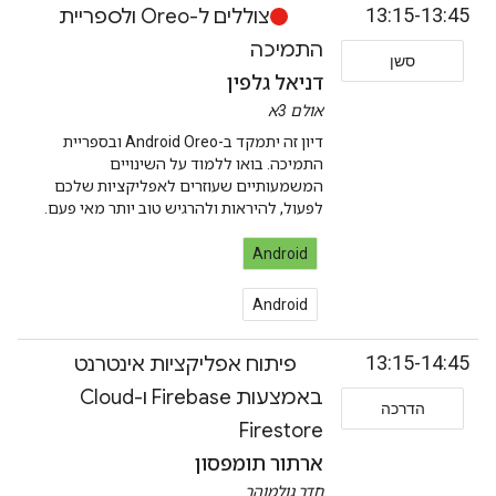
13:15-13:45
צוללים ל-Oreo ולספריית
התמיכה
סשן
דניאל גלפין
אולם 3א
דיון זה יתמקד ב-Android Oreo ובספריית
התמיכה. בואו ללמוד על השינויים
המשמעותיים שעוזרים לאפליקציות שלכם
לפעול, להיראות ולהרגיש טוב יותר מאי פעם.
Android
Android
13:15-14:45
פיתוח אפליקציות אינטרנט
באמצעות Firebase ו-Cloud
הדרכה
Firestore
ארתור תומפסון
חדר גולמוהר