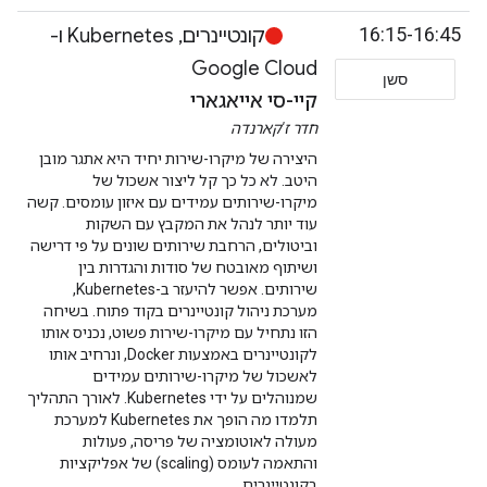
16:15-16:45
קונטיינרים, Kubernetes ו-
Google Cloud
סשן
קיי-סי אייאגארי
חדר ז'קארנדה
היצירה של מיקרו-שירות יחיד היא אתגר מובן
היטב. לא כל כך קל ליצור אשכול של
מיקרו-שירותים עמידים עם איזון עומסים. קשה
עוד יותר לנהל את המקבץ עם השקות
וביטולים, הרחבת שירותים שונים על פי דרישה
ושיתוף מאובטח של סודות והגדרות בין
שירותים. אפשר להיעזר ב-Kubernetes,
מערכת ניהול קונטיינרים בקוד פתוח. בשיחה
הזו נתחיל עם מיקרו-שירות פשוט, נכניס אותו
לקונטיינרים באמצעות Docker, ונרחיב אותו
לאשכול של מיקרו-שירותים עמידים
שמנוהלים על ידי Kubernetes. לאורך התהליך
תלמדו מה הופך את Kubernetes למערכת
מעולה לאוטומציה של פריסה, פעולות
והתאמה לעומס (scaling) של אפליקציות
בקונטיינרים.