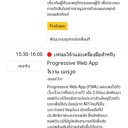
เกี่ยวกับผู้ใช้และพฤติกรรมของผู้ใช้ เพื่อประกอบ
การตัดสินใจอย่างชาญฉลาดด้วยแผนกลยุทธ์
ของผลิตภัณฑ์
Firebase
พัฒนาบนอุปกรณ์เคลื่อนที่
15:30-16:00
เฟรมเวิร์กและเครื่องมือสำหรับ
Progressive Web App
เซสชัน
โรวาน เมเรวูด
ฮอลล์ 3ก
Progressive Web App (PWA) เผยแพร่ไปทั่ว
เว็บเร็วกว่าที่ใครๆ คาดไว้ เมื่อ 2 ปีก่อน นักพัฒนา
ซอฟต์แวร์ต้องจัดการท่อประปาส่วนใหญ่ด้วยตัว
เองเพื่อใช้ประโยชน์จาก API ใหม่ที่มีใน
เบราว์เซอร์ ปัจจุบันเรามีเครื่องมือที่มี
ประสิทธิภาพและทรงพลัง ซึ่งนักพัฒนา
ซอฟต์แวร์ที่มีภูมิหลังสามารถใช้เพื่อส่ง
แอปพลิเคชันที่น่าสนใจยิ่งขึ้นได้อย่าง