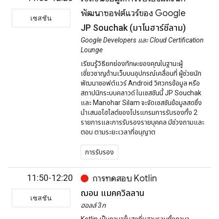
พัฒนาซอฟต์แวร์ของ Google
เซสชัน
JP Souchak (มาโนฮาร์ซีลาม)
Google Developers และ Cloud Certification
Lounge
เรียนรู้วิธียกย่องทักษะของคุณในฐานะผู้
เชี่ยวชาญด้านเว็บบนอุปกรณ์เคลื่อนที่ ผู้ช่วยนัก
พัฒนาซอฟต์แวร์ Android วิศวกรข้อมูล หรือ
สถาปนิกระบบคลาวด์ ในเซสชันนี้ JP Souchak
และ Manohar Silam จะจัดเซสชันข้อมูลสดซึ่ง
นำเสนอไฮไลต์ของโปรแกรมการรับรองทั้ง 2
รายการและการรับรองรายบุคคล มีช่วงถามและ
ตอบ ตามระยะเวลาที่อนุญาต
การรับรอง
11:50-12:20
การทดสอบ Kotlin
ฌอน แมคควิลลาน
เซสชัน
ฮอลล์ 3ก