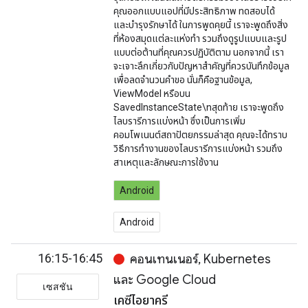
คุณออกแบบแอปที่มีประสิทธิภาพ ทดสอบได้
และบำรุงรักษาได้ ในการพูดคุยนี้ เราจะพูดถึงสิ่ง
ที่ห้องสมุดแต่ละแห่งทำ รวมถึงดูรูปแบบและรูป
แบบต่อต้านที่คุณควรปฏิบัติตาม นอกจากนี้ เรา
จะเจาะลึกเกี่ยวกับปัญหาสำคัญที่ควรบันทึกข้อมูล
เพื่อลดจำนวนคำขอ นั่นก็คือฐานข้อมูล,
ViewModel หรือบน
SavedInstanceState\nสุดท้าย เราจะพูดถึง
ไลบรารีการแบ่งหน้า ซึ่งเป็นการเพิ่ม
คอมโพเนนต์สถาปัตยกรรมล่าสุด คุณจะได้ทราบ
วิธีการทํางานของไลบรารีการแบ่งหน้า รวมถึง
สาเหตุและลักษณะการใช้งาน
Android
Android
16:15-16:45
คอนเทนเนอร์, Kubernetes
และ Google Cloud
เซสชัน
เคซีไอยาครี