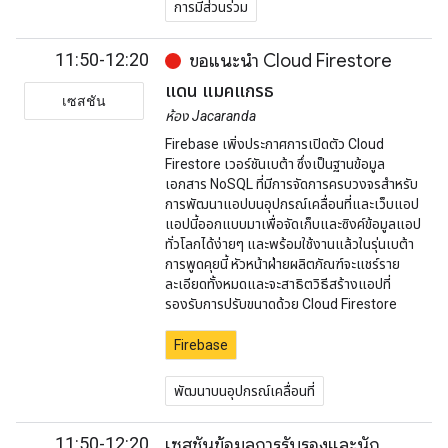
การมีส่วนร่วม
11:50-12:20
ขอแนะนำ Cloud Firestore
แดน แมคแกรธ
เซสชัน
ห้อง Jacaranda
Firebase เพิ่งประกาศการเปิดตัว Cloud
Firestore เวอร์ชันเบต้า ซึ่งเป็นฐานข้อมูล
เอกสาร NoSQL ที่มีการจัดการครบวงจรสำหรับ
การพัฒนาแอปบนอุปกรณ์เคลื่อนที่และเว็บแอป
แอปนี้ออกแบบมาเพื่อจัดเก็บและซิงค์ข้อมูลแอป
ทั่วโลกได้ง่ายๆ และพร้อมใช้งานแล้วในรุ่นเบต้า
การพูดคุยนี้ หัวหน้าฝ่ายผลิตภัณฑ์จะแชร์ราย
ละเอียดทั้งหมดและจะสาธิตวิธีสร้างแอปที่
รองรับการปรับขนาดด้วย Cloud Firestore
Firebase
พัฒนาบนอุปกรณ์เคลื่อนที่
11:50-12:20
เซสชันข้อมูลการรับรองและนัก