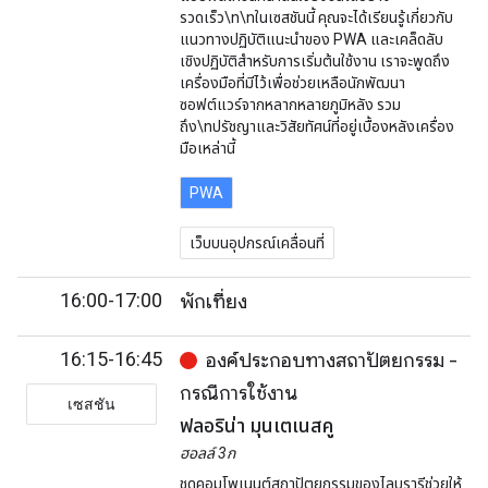
รวดเร็ว\n\nในเซสชันนี้ คุณจะได้เรียนรู้เกี่ยวกับ
แนวทางปฏิบัติแนะนำของ PWA และเคล็ดลับ
เชิงปฏิบัติสำหรับการเริ่มต้นใช้งาน เราจะพูดถึง
เครื่องมือที่มีไว้เพื่อช่วยเหลือนักพัฒนา
ซอฟต์แวร์จากหลากหลายภูมิหลัง รวม
ถึง\nปรัชญาและวิสัยทัศน์ที่อยู่เบื้องหลังเครื่อง
มือเหล่านี้
PWA
เว็บบนอุปกรณ์เคลื่อนที่
16:00-17:00
พักเที่ยง
16:15-16:45
องค์ประกอบทางสถาปัตยกรรม -
กรณีการใช้งาน
เซสชัน
ฟลอริน่า มุนเตเนสคู
ฮอลล์ 3ก
ชุดคอมโพเนนต์สถาปัตยกรรมของไลบรารีช่วยให้