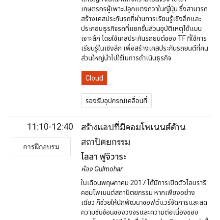
เกษตรกรผู้เพาะปลูกแตงกวาในญี่ปุ่น ซึ่งสามารถ
สร้างเคสประกันรถที่ผ่านการเรียนรู้เชิงลึกและ
ประกอบธุรกิจรถที่แยกชิ้นส่วนอุบัติเหตุได้แบบ
เจาะลึก โดยใช้เคสประกันรถยนต์ของ TF ที่ใช้การ
เรียนรู้ในเชิงลึก เพื่อสร้างเคสประกันรถยนต์ที่คน
ส่วนใหญ่นำไปใช้ในการดำเนินธุรกิจ
Cloud
รองรับอุปกรณ์เคลื่อนที่
11:10-12:40
สร้างแอปที่มีคอมโพเนนต์ด้าน
สถาปัตยกรรม
การฝึกอบรม
ไลลา ฟูจิวาระ
ห้อง Gulmohar
ในเดือนพฤษภาคม 2017 ได้มีการเปิดตัวไลบรารี
คอมโพเนนต์สถาปัตยกรรม หากเพียงอย่าง
เดียว ก็ช่วยให้นักพัฒนาซอฟต์แวร์จัดการและลด
ความซับซ้อนของวงจรและความต่อเนื่องของ