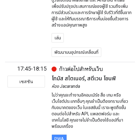
ดูวิธีใช้ดีไซน์ Material และ Android Vitals
เพื่อปรับปรุงประสบการณ์ของผู้ใช้ รวมถึงเพิ่ม
การมีส่วนร่วมและการรักษาผู้ใช้ รับรีวิวที่ดีขึ้นจาก
ผู้ใช้ และให้ทีมบรรณาธิการเห็นบ่อยขึ้นด้วยการ
สร้างแอปคุณภาพสูง
เล่น
พัฒนาบนอุปกรณ์เคลื่อนที่
17:45-18:15
ก้าวต่อไปสำหรับเว็บ
โทมัส สไตเนอร์, สตีเวน โซนฟ์
เซสชัน
ห้อง Jacaranda
ไม่ว่าคุณจะทำงานอีคอมเมิร์ซ สื่อ เกม หรือ
เว็บไซต์ประเภทอื่นๆ คุณจำเป็นต้องทราบเกี่ยว
กับอนาคตของเว็บ ในเซสชันนี้ เราจะพูดถึงขั้น
ตอนต่อไปสำหรับ API, แพลตฟอร์ม และ
เทคโนโลยี คุณอาจไม่จำเป็นต้องใช้แอปที่มา
พร้อมเครื่อง
PWA