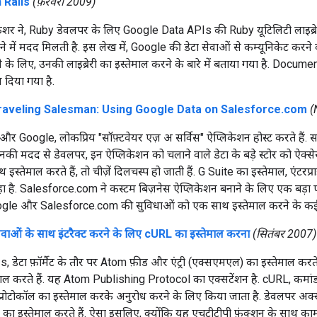
 Rails
(फ़रवरी 2009)
फ़िशर ने, Ruby डेवलपर के लिए Google Data APIs की Ruby यूटिलिटी लाइब्र
 में मदद मिलती है. इस लेख में, Google की डेटा सेवाओं से कम्यूनिकेट करने
 के लिए, उनकी लाइब्रेरी का इस्तेमाल करने के बारे में बताया गया है. Docum
 दिया गया है.
raveling Salesman: Using Google Data on Salesforce.com
(
 Google, लोकप्रिय "सॉफ़्टवेयर एज़ अ सर्विस" ऐप्लिकेशन होस्ट करते हैं. 
िनकी मदद से डेवलपर, इन ऐप्लिकेशन को चलाने वाले डेटा के बड़े स्टोर को ऐक्स
्तेमाल करते हैं, तो चीज़ें दिलचस्प हो जाती हैं. G Suite का इस्तेमाल, एंटरप
ा है. Salesforce.com ने कस्टम बिज़नेस ऐप्लिकेशन बनाने के लिए एक बड़ा प्
gle और Salesforce.com की सुविधाओं को एक साथ इस्तेमाल करने के कई मौ
वाओं के साथ इंटरैक्ट करने के लिए cURL का इस्तेमाल करना
(सितंबर 2007)
डेटा फ़ॉर्मैट के तौर पर Atom फ़ीड और एंट्री (एक्सएमएल) का इस्तेमाल करते है
माल करते हैं. यह Atom Publishing Protocol का एक्सटेंशन है. cURL, कमांड
प्रोटोकॉल का इस्तेमाल करके अनुरोध करने के लिए किया जाता है. डेवलपर अक्
ा इस्तेमाल करते हैं. ऐसा इसलिए, क्योंकि यह एचटीटीपी फ़ंक्शन के साथ काम