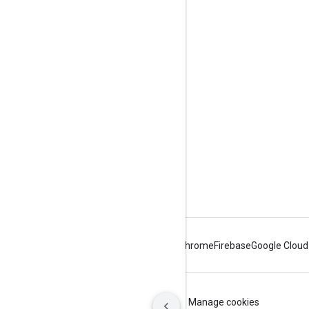
दर्शकों की दिलचस्पी से जुड़े आंकड़े
Google Developer Program
Google Developer Groups
Google Developer Experts
Accelerators
Google Cloud & NVIDIA
Android
Chrome
Firebase
Google Cloud
शर्तें
निजता
ICP证合字B2-20070004号
Manage cookies