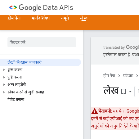
Data APIs
होम पेज
मार्गदर्शिका
नमूने
लेख
इस्तेमाल करता है. एआई 
लेखों की खास जानकारी
शुरू करना
होम पेज
प्रॉडक्ट
पुष्टि करना
अन्य लाइब्रेरी
लेख
bookmark_border
डीबग करने से जुड़ी सलाह
गैजेट बनाना
चेतावनी
: यह पेज, Google
इनमें से कई एपीआई को नए एपी
अनुरोधों को अनुमति देने के बार