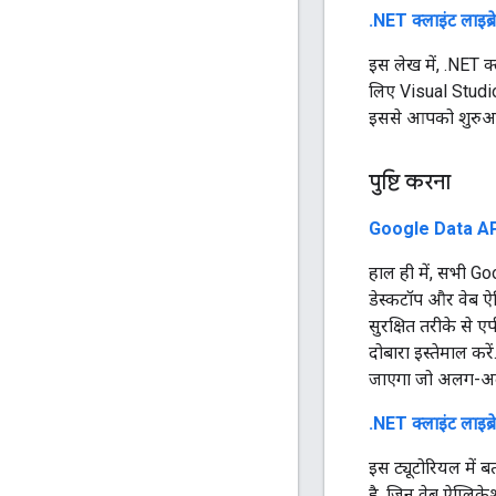
.NET क्लाइंट लाइब्र
इस लेख में, .NET क
लिए Visual Studio
इससे आपको शुरुआत 
पुष्टि करना
Google Data API
हाल ही में, सभी G
डेस्कटॉप और वेब ऐप्
सुरक्षित तरीके से ए
दोबारा इस्तेमाल कर
जाएगा जो अलग-अलग 
.NET क्लाइंट लाइब
इस ट्यूटोरियल में ब
है. जिन वेब ऐप्लिक