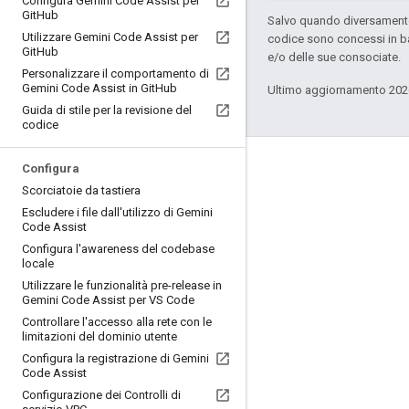
Configura Gemini Code Assist per
Git
Hub
Salvo quando diversamente 
Utilizzare Gemini Code Assist per
codice sono concessi in b
Git
Hub
e/o delle sue consociate.
Personalizzare il comportamento di
Gemini Code Assist in Git
Hub
Ultimo aggiornamento 202
Guida di stile per la revisione del
codice
Configura
Coinvolgi
Scorciatoie da tastiera
Google Developer Program
Escludere i file dall'utilizzo di Gemini
Code Assist
Google Developer Groups
Configura l'awareness del codebase
Google Developer Experts
locale
Utilizzare le funzionalità pre-release in
Accelerators
Gemini Code Assist per VS Code
Google Cloud & NVIDIA
Controllare l'accesso alla rete con le
limitazioni del dominio utente
Configura la registrazione di Gemini
Code Assist
Configurazione dei Controlli di