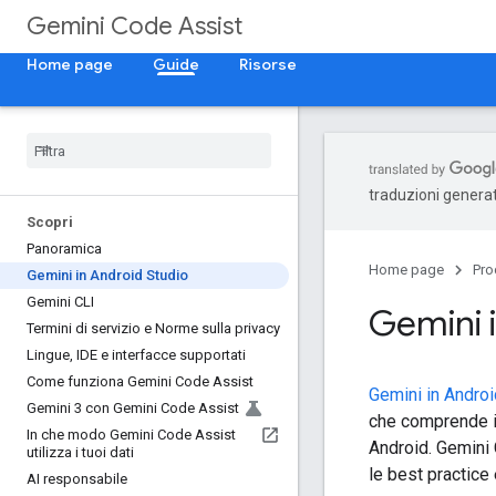
Gemini Code Assist
Home page
Guide
Risorse
traduzioni generat
Scopri
Panoramica
Home page
Pro
Gemini in Android Studio
Gemini CLI
Gemini 
Termini di servizio e Norme sulla privacy
Lingue
,
IDE e interfacce supportati
Come funziona Gemini Code Assist
Gemini in Androi
Gemini 3 con Gemini Code Assist
che comprende il
In che modo Gemini Code Assist
Android. Gemini 
utilizza i tuoi dati
le best practice 
AI responsabile