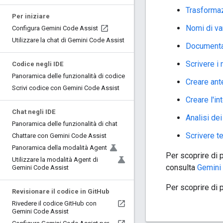
Trasforma
Per iniziare
Nomi di var
Configura Gemini Code Assist
Utilizzare la chat di Gemini Code Assist
Documenta
Scrivere i
Codice negli IDE
Panoramica delle funzionalità di codice
Creare ant
Scrivi codice con Gemini Code Assist
Creare l'in
Chat negli IDE
Analisi dei
Panoramica delle funzionalità di chat
Scrivere te
Chattare con Gemini Code Assist
Panoramica della modalità Agent
Per scoprire di 
Utilizzare la modalità Agent di
consulta
Gemini 
Gemini Code Assist
Per scoprire di 
Revisionare il codice in Git
Hub
Rivedere il codice Git
Hub con
Gemini Code Assist