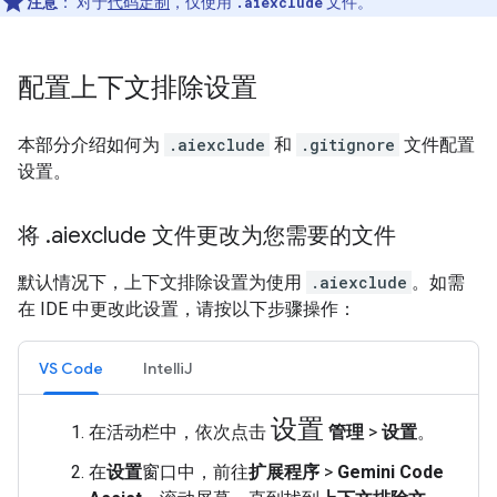
注意
：
对于
代码定制
，仅使用
.aiexclude
文件。
配置上下文排除设置
本部分介绍如何为
.aiexclude
和
.gitignore
文件配置
设置。
将
.
aiexclude 文件更改为您需要的文件
默认情况下，上下文排除设置为使用
.aiexclude
。如需
在 IDE 中更改此设置，请按以下步骤操作：
VS Code
IntelliJ
设置
在活动栏中，依次点击
管理
>
设置
。
在
设置
窗口中，前往
扩展程序
>
Gemini Code