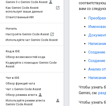
Gemini 3 с Gemini Code Assist
соответствующи
Как Gemini Code Assist
вам со следую
использует ваши данные
Ответственный ИИ
Преобраз
Именован
Начать
Настройте Gemini Code Assist
Документ
Используйте чат Gemini Code Assist
Написани
Код в IDE
Создание
Обзор возможностей кода
Создание
Кодируйте с помощью Gemini Code
Assist
Анализ от
Написани
Чат в IDE
Обзор функций чата
Чтобы узнать бо
Чат с Gemini Code Assist
Gemini, см.
разд
Обзор режима агента
Используйте режим агента
Чтобы узнать б
Gemini Code Assist