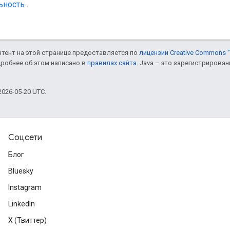
ьность
.
онтент на этой странице предоставляется по
лицензии Creative Commons "
дробнее об этом написано в
правилах сайта
. Java – это зарегистрирова
026-05-20 UTC.
Соцсети
Блог
Bluesky
Instagram
LinkedIn
X (Твиттер)