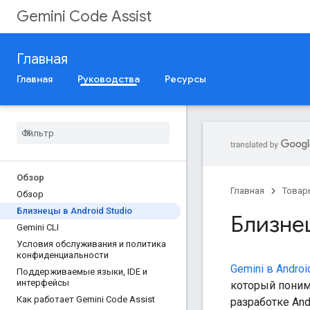
Gemini Code Assist
Главная
Главная
Руководства
Ресурсы
Обзор
Главная
Товар
Обзор
Близнецы в Android Studio
Близнец
Gemini CLI
Условия обслуживания и политика
конфиденциальности
Gemini в Androi
Поддерживаемые языки
,
IDE и
интерфейсы
который поним
Как работает Gemini Code Assist
разработке And