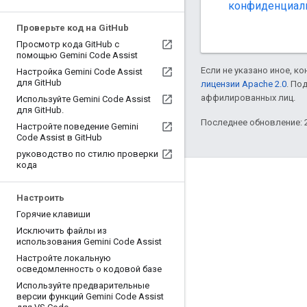
конфиденциал
Проверьте код на Git
Hub
Просмотр кода Git
Hub с
помощью Gemini Code Assist
Если не указано иное, к
Настройка Gemini Code Assist
для Git
Hub
лицензии Apache 2.0
. По
аффилированных лиц.
Используйте Gemini Code Assist
для Git
Hub
.
Последнее обновление: 2
Настройте поведение Gemini
Code Assist в Git
Hub
руководство по стилю проверки
кода
Полезные ссылки
Настроить
Google Developer Program
Горячие клавиши
Google Developer Groups
Исключить файлы из
использования Gemini Code Assist
Google Developer Experts
Настройте локальную
осведомленность о кодовой базе
Accelerators
Используйте предварительные
Google Cloud & NVIDIA
версии функций Gemini Code Assist