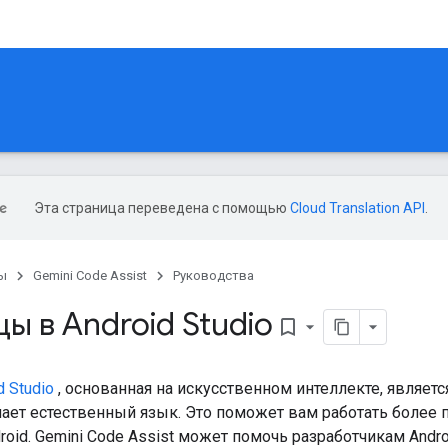
Эта страница переведена с помощью
Cloud Translation API
.
ы
Gemini Code Assist
Руководства
ы в Android Studio
bookmark_border
d Studio
, основанная на искусственном интеллекте, являетс
ает естественный язык. Это поможет вам работать более п
roid. Gemini Code Assist может помочь разработчикам Andro