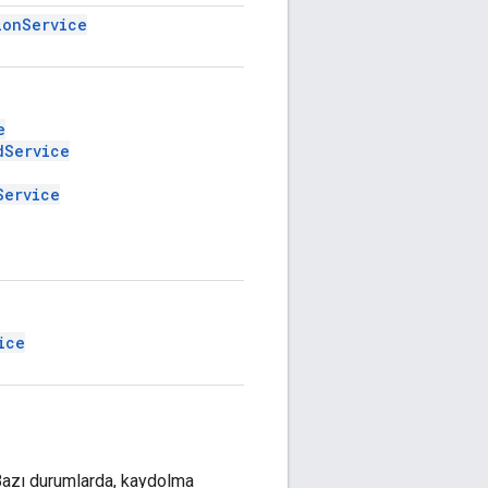
ionService
e
dService
Service
ice
Bazı durumlarda, kaydolma