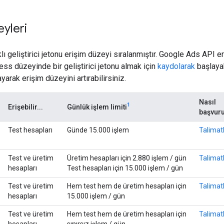
eyleri
lı geliştirici jetonu erişim düzeyi sıralanmıştır. Google Ads API e
s düzeyinde bir geliştirici jetonu almak için
kaydolarak
başlayab
arak erişim düzeyini artırabilirsiniz.
Nasıl
1
Erişebilir...
Günlük işlem limiti
başvuru
Test hesapları
Günde 15.000 işlem
Talimat
Test ve üretim
Üretim hesapları için 2.880 işlem / gün
Talimat
hesapları
Test hesapları için 15.000 işlem / gün
Test ve üretim
Hem test hem de üretim hesapları için
Talimat
hesapları
15.000 işlem / gün
Test ve üretim
Hem test hem de üretim hesapları için
Talimat
hesapları
sınırsız işlem / gün