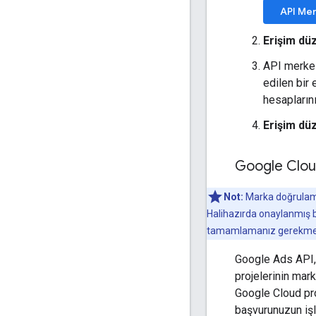
API Mer
Erişim düz
API merke
edilen bir
hesapların
Erişim dü
Google Clou
Not:
Marka doğrulama 
Halihazırda onaylanmış b
tamamlamanız gerekme
Google Ads API, T
projelerinin mar
Google Cloud pro
başvurunuzun işl