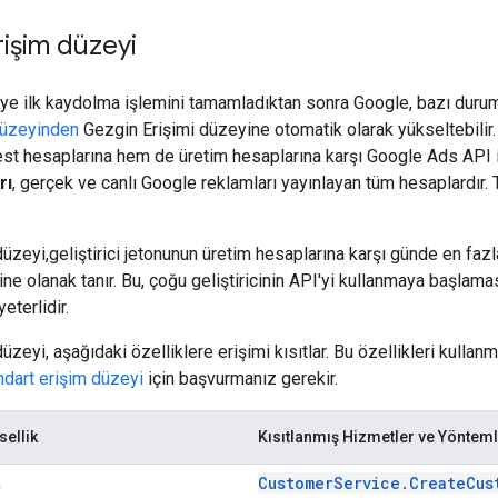
rişim düzeyi
e ilk kaydolma işlemini tamamladıktan sonra Google, bazı duruml
düzeyinden
Gezgin Erişimi düzeyine otomatik olarak yükseltebilir. 
st hesaplarına hem de üretim hesaplarına karşı Google Ads API i
rı
, gerçek ve canlı Google reklamları yayınlayan tüm hesaplardır.
düzeyi,geliştirici jetonunun üretim hesaplarına karşı günde en faz
ne olanak tanır. Bu, çoğu geliştiricinin API'yi kullanmaya başlam
eterlidir.
üzeyi, aşağıdaki özelliklere erişimi kısıtlar. Bu özellikleri kulla
ndart erişim düzeyi
için başvurmanız gerekir.
sellik
Kısıtlanmış Hizmetler ve Yöntem
CustomerService.CreateCus
a