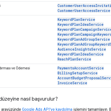
CustomerUserAccessInvitat
i
CustomerUserAccessService
KeywordPlanService
KeywordPlanIdeaService
KeywordPlanCampaignServic
KeywordPlanCampaignKeywor
KeywordPlanAdGroupService
KeywordPlanAdGroupKeyword
AudienceInsightsService
KeywordPlanIdeaService
ReachPlanService
PaymentsAccountService
dırması ve Ödemesi
BillingSetupService
AccountBudgetProposalServ
InvoiceService
 düzeyine nasıl başvurulur?
 arayüzünde
Google Ads API'ye kaydolma
işlemini tamamlayın. 