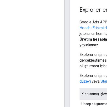
Explorer e
Google Ads API'y
Hesabı Erişimi 
jetonunun hem te
Üretim hesapla
yayınlamaz.
Explorer erişim 
gerçekleştirmesi
oluşturması için y
Explorer erişim d
düzeyi
veya
Sta
Kısıtlanmış İşlev
Hesap oluşturm