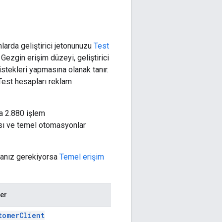
arda geliştirici jetonunuzu
Test
Gezgin erişim düzeyi, geliştirici
stekleri yapmasına olanak tanır.
 Test hesapları reklam
la 2.880 işlem
ası ve temel otomasyonlar
nmanız gerekiyorsa
Temel erişim
ler
tomerClient