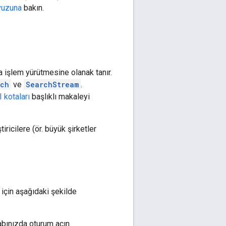
vuzuna
bakın.
a işlem yürütmesine olanak tanır.
rch
ve
SearchStream
.
 kotaları
başlıklı makaleyi
ricilere (ör. büyük şirketler
 için aşağıdaki şekilde
abınızda oturum açın.