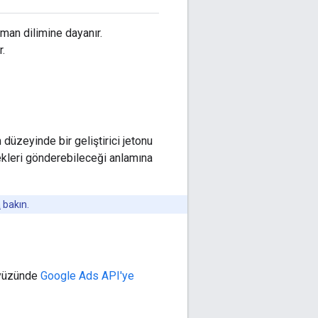
zaman dilimine dayanır.
r.
üzeyinde bir geliştirici jetonu
stekleri gönderebileceği anlamına
a
bakın.
ayüzünde
Google Ads API'ye