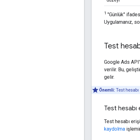
1
"Günlük" ifadesi
Uygulamanız, son 
Test hesab
Google Ads API'y
verilir. Bu, geli
gelir.
Önemli:
Test hesabı 
Test hesabı e
Test hesabı eri
kaydolma
işlemi