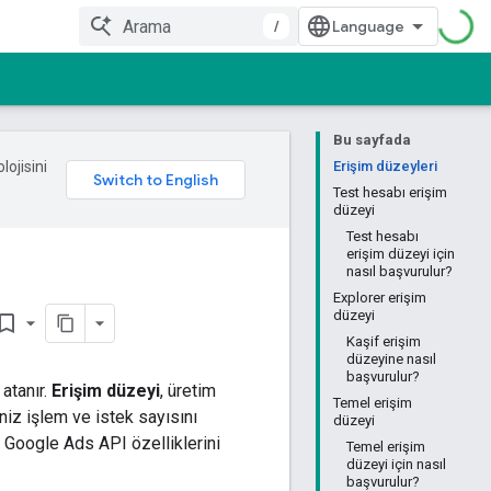
/
Bu sayfada
lojisini
Erişim düzeyleri
Test hesabı erişim
düzeyi
Test hesabı
erişim düzeyi için
nasıl başvurulur?
Explorer erişim
düzeyi
kmark_border
Kaşif erişim
düzeyine nasıl
başvurulur?
 atanır.
Erişim düzeyi
, üretim
Temel erişim
niz işlem ve istek sayısını
düzeyi
li Google Ads API özelliklerini
Temel erişim
düzeyi için nasıl
başvurulur?