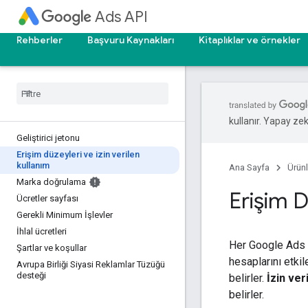
Ads API
Rehberler
Başvuru Kaynakları
Kitaplıklar ve örnekler
kullanır. Yapay zeka
Geliştirici jetonu
Erişim düzeyleri ve izin verilen
kullanım
Ana Sayfa
Ürünl
Marka doğrulama
Erişim D
Ücretler sayfası
Gerekli Minimum İşlevler
İhlal ücretleri
Her Google Ads AP
Şartlar ve koşullar
hesaplarını etki
Avrupa Birliği Siyasi Reklamlar Tüzüğü
desteği
belirler.
İzin ver
belirler.