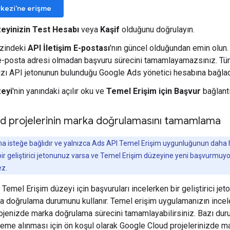
kezi'ne erişme
eyinizin
Test Hesabı
veya
Kaşif
olduğunu doğrulayın.
zindeki
API İletişim E-postası
'nın güncel olduğundan emin olun. 
 e-posta adresi olmadan başvuru sürecini tamamlayamazsınız. T
ızı API jetonunun bulunduğu Google Ads yönetici hesabına bağlad
zeyi
'nin yanındaki açılır oku ve
Temel Erişim için Başvur
bağlantı
d projelerinin marka doğrulamasını tamamlama
isteğe bağlıdır ve yalnızca Ads API Temel Erişim uygunluğunun daha hızlı 
ir geliştirici jetonunuz varsa ve Temel Erişim düzeyine yeni başvurmu
z.
emel Erişim düzeyi için başvuruları incelerken bir geliştirici jeto
ka doğrulama durumunu kullanır. Temel erişim uygulamanızın incel
jenizde marka doğrulama sürecini tamamlayabilirsiniz. Bazı dur
eme alınması için ön koşul olarak Google Cloud projelerinizde m