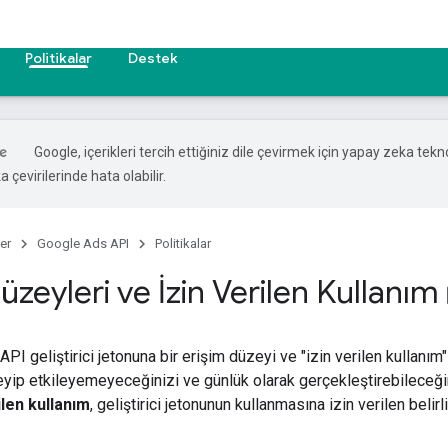
Politikalar
Destek
Google, içerikleri tercih ettiğiniz dile çevirmek için yapay zeka tekno
 çevirilerinde hata olabilir.
er
Google Ads API
Politikalar
üzeyleri ve İzin Verilen Kullanım
boo
I geliştirici jetonuna bir erişim düzeyi ve "izin verilen kullanım"
leyip etkileyemeyeceğinizi ve günlük olarak gerçekleştirebileceği
ilen kullanım
, geliştirici jetonunun kullanmasına izin verilen belir