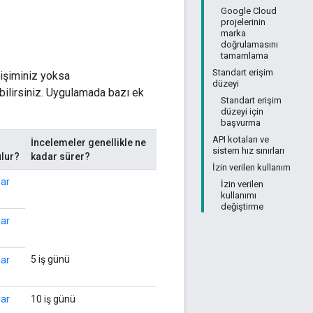
Google Cloud
projelerinin
marka
doğrulamasını
tamamlama
Standart erişim
rişiminiz yoksa
düzeyi
ilirsiniz. Uygulamada bazı ek
Standart erişim
düzeyi için
başvurma
API kotaları ve
İncelemeler genellikle ne
sistem hız sınırları
lur?
kadar sürer?
İzin verilen kullanım
lar
İzin verilen
kullanımı
değiştirme
lar
5 iş günü
lar
lar
10 iş günü