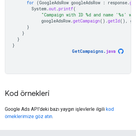
for
(
GoogleAdsRow
googleAdsRow
:
response
.
ge
System
.
out
.
printf
(
"Campaign with ID %d and name '%s' wa
googleAdsRow
.
getCampaign
().
getId
(),
go
}
}
}
}
GetCampaigns
.
java
Kod örnekleri
Google Ads API'deki bazı yaygın işlevlerle ilgili
kod
örneklerimize göz atın
.