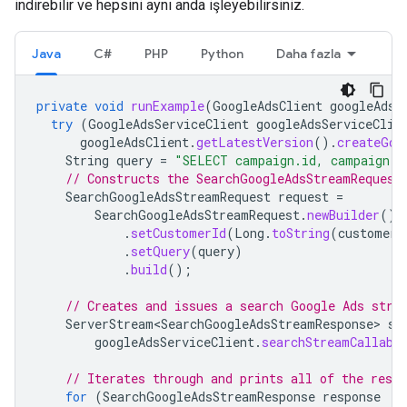
indirebilir ve hepsini aynı anda işleyebilirsiniz.
Java
C#
PHP
Python
Daha fazla
private
void
runExample
(
GoogleAdsClient
googleAdsC
try
(
GoogleAdsServiceClient
googleAdsServiceClie
googleAdsClient
.
getLatestVersion
().
createGoo
String
query
=
"SELECT campaign.id, campaign.n
// Constructs the SearchGoogleAdsStreamRequest
SearchGoogleAdsStreamRequest
request
=
SearchGoogleAdsStreamRequest
.
newBuilder
()
.
setCustomerId
(
Long
.
toString
(
customerI
.
setQuery
(
query
)
.
build
();
// Creates and issues a search Google Ads stre
ServerStream<SearchGoogleAdsStreamResponse>
st
googleAdsServiceClient
.
searchStreamCallabl
// Iterates through and prints all of the resu
for
(
SearchGoogleAdsStreamResponse
response
: