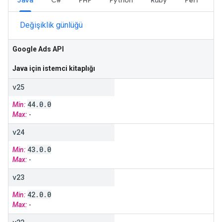
Java
C#
PHP
Python
Ruby
Perl
Değişiklik günlüğü
Google Ads API
Java için istemci kitaplığı
v25
44
.
0
.
0
Min:
Max:
-
v24
43
.
0
.
0
Min:
Max:
-
v23
42
.
0
.
0
Min:
Max:
-