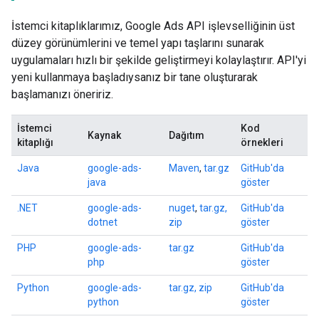
İstemci kitaplıklarımız, Google Ads API işlevselliğinin üst
düzey görünümlerini ve temel yapı taşlarını sunarak
uygulamaları hızlı bir şekilde geliştirmeyi kolaylaştırır. API'yi
yeni kullanmaya başladıysanız bir tane oluşturarak
başlamanızı öneririz.
İstemci
Kod
Kaynak
Dağıtım
kitaplığı
örnekleri
Java
google-ads-
Maven
,
tar.gz
GitHub'da
java
göster
.NET
google-ads-
nuget
,
tar.gz,
GitHub'da
dotnet
zip
göster
PHP
google-ads-
tar.gz
GitHub'da
php
göster
Python
google-ads-
tar.gz, zip
GitHub'da
python
göster