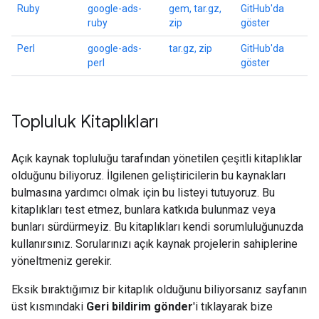
Ruby
google-ads-
gem, tar.gz,
GitHub'da
ruby
zip
göster
Perl
google-ads-
tar.gz, zip
GitHub'da
perl
göster
Topluluk Kitaplıkları
Açık kaynak topluluğu tarafından yönetilen çeşitli kitaplıklar
olduğunu biliyoruz. İlgilenen geliştiricilerin bu kaynakları
bulmasına yardımcı olmak için bu listeyi tutuyoruz. Bu
kitaplıkları test etmez, bunlara katkıda bulunmaz veya
bunları sürdürmeyiz. Bu kitaplıkları kendi sorumluluğunuzda
kullanırsınız. Sorularınızı açık kaynak projelerin sahiplerine
yöneltmeniz gerekir.
Eksik bıraktığımız bir kitaplık olduğunu biliyorsanız sayfanın
üst kısmındaki
Geri bildirim gönder
'i tıklayarak bize