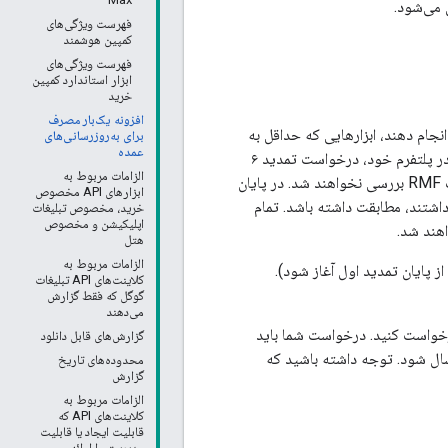
فهرست ویژگی‌های
کمپین هوشمند
فهرست ویژگی‌های
ابزار استاندارد کمپین
خرید
افزونه یک‌بار مصرف
ه فناوری را انجام دهند، ابزارهایی که حداقل به
برای به‌روزرسانی‌های
عمده
مدت ۲ سال متوالی تمام مهلت‌های RMF را رعایت کرده‌اند، می‌توانند برای اجرای چنین ارتقاءهایی در پلتفرم خود، درخواست تمدید ۶
الزامات مربوط به
ماهه RMF بدهند. در صورت اعطای تمدید، در طول دوره تمدید، این ابزارها از نظر انطباق با الزامات RMF بررسی نخواهند شد. در پایان
ابزارهای API مخصوص
د یا قبل از آن مهلت داشتند، مطابقت داشته باشد. تمام
خرید، مخصوص تبلیغات
اپلیکیشن و مخصوص
هتل
الزامات مربوط به
کلاینت‌های API تبلیغات
گوگل که فقط گزارش
می‌دهند
واست کنید. درخواست شما باید
گزارش‌های قابل دانلود
سال شود. توجه داشته باشید که
محدوده‌های تاریخ
گزارش
الزامات مربوط به
کلاینت‌های API که
قابلیت ایجاد یا قابلیت
مدیریت را ارائه