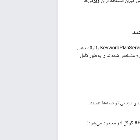
 میزان استفاده از آن ویژگی‌ها،
اگر یک کلاینت API تبلیغات گوگل هرگونه قابلیتی مربوط به KeywordPlanIdeaService یا KeywordPlanService را ارائه دهد،
می» مشخص شده‌اند را به‌طور کامل