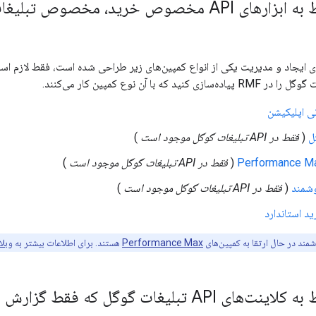
الزامات مربوط به ابزارهای API مخصوص خرید، م
رای ایجاد و مدیریت یکی از انواع کمپین‌های زیر طراحی شده است، فقط لازم اس
تی اپلیکیشن
ل
(
فقط در API تبلیغات گوگل موجود است
)
(
فقط در API تبلیغات گوگل موجود است
)
وشمند
(
فقط در API تبلیغات گوگل موجود است
)
د استاندارد
مند در حال ارتقا به کمپین‌های
Performance Max
هستند. برای اطلاعات بیشتر به
وبلا
A تبلیغات گوگل که فقط گزارش می‌دهند