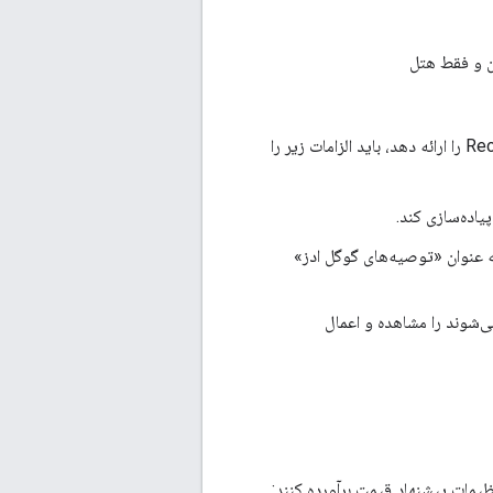
اگر یک کلاینت API گوگل ادز قابلیت اعمال یا رد توصیه‌ها با استفاده از RecommendationService را ارائه دهد، باید الزامات زیر را
یاده‌سازی کند.
 به عنوان «توصیه‌های گوگل ادز»
گوگل ادز که توسط کلاینت API گوگل ادز ارائه می‌شوند را مشاهده و اعمال