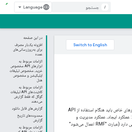
/
در این صفحه
افزونه یک‌بار مصرف
برای به‌روزرسانی‌های
عمده
الزامات مربوط به
ابزارهای API مخصوص
خرید، مخصوص تبلیغات
اپلیکیشن و مخصوص
هتل
الزامات مربوط به
کلاینت‌های API تبلیغات
گوگل که فقط گزارش
می‌دهند
گزارش‌های قابل دانلود
حداقل عملکرد مورد نیاز (RMF) به ویژگی‌ها و سایر قابلیت‌هایی اشاره دارد که توسعه‌دهندگان ابزارهای خاص باید هنگام استفاده از API
محدوده‌های تاریخ
نین RMF به سه دسته تقسیم می‌شوند: عملکرد ایجاد، عملکرد مدیریت و
گزارش
عملکرد گزارش‌دهی. رعایت این قوانین توسط شما به نحوه استفاده شما از API تبلیغات گوگل بستگی دارد (عبارت "RMF اعمال می‌شود"
الزامات مربوط به
کلاینت‌های API که