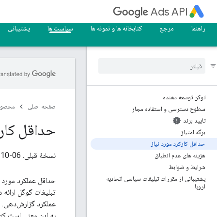
Ads API
راهنما
مرجع
کتابخانه ها و نمونه ها
سیاست ها
پشتیبانی
توکن توسعه دهنده
صفحه اصلی
محصول
سطوح دسترسی و استفاده مجاز
تایید برند
حداقل کارک
برگه امتیاز
حداقل کارکرد مورد نیاز
نسخهٔ قبلی. ‎2022-10-06‎
هزینه های عدم انطباق
شرایط و ضوابط
پشتیبانی از مقررات تبلیغات سیاسی اتحادیه
اروپا
به این معنی است که RMF برای شما اعمال می‌شود