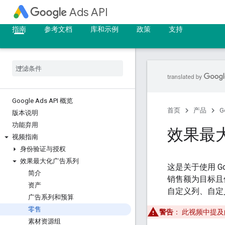
Ads API
指南
参考文档
库和示例
政策
支持
Google Ads API 概览
首页
产品
G
版本说明
功能弃用
效果最大
视频指南
身份验证与授权
效果最大化广告系列
这是关于使用 G
简介
销售额为目标且
资产
自定义列、自定
广告系列和预算
零售
警告
：
此视频中提及
素材资源组