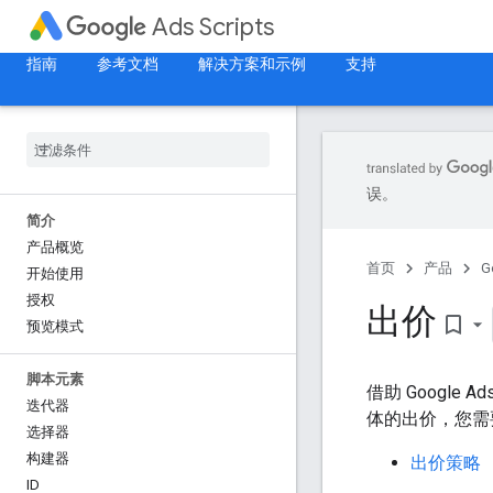
Ads Scripts
指南
参考文档
解决方案和示例
支持
误。
简介
产品概览
首页
产品
G
开始使用
授权
出价
bookmark_border
预览模式
脚本元素
借助 Google
迭代器
体的出价，您需
选择器
构建器
出价策略
ID