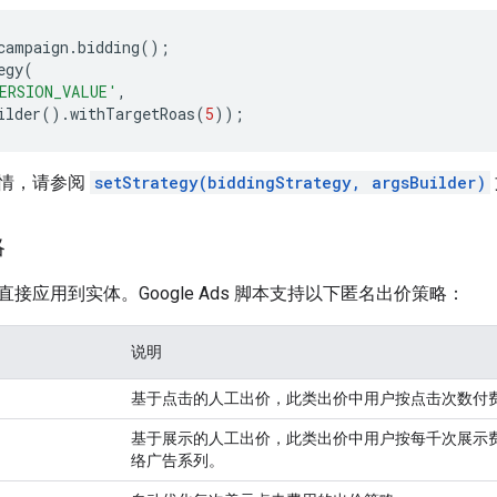
campaign
.
bidding
();
egy
(
ERSION_VALUE'
,
ilder
().
withTargetRoas
(
5
));
情，请参阅
setStrategy(biddingStrategy, argsBuilder)
略
接应用到实体。Google Ads 脚本支持以下匿名出价策略：
说明
基于点击的人工出价，此类出价中用户按点击次数付
基于展示的人工出价，此类出价中用户按每千次展示
络
广告系列。