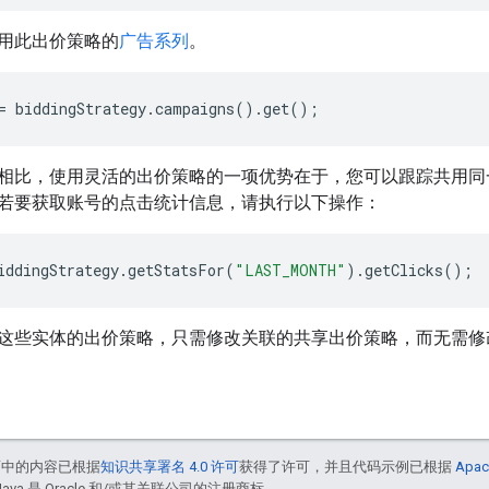
用此出价策略的
广告系列
。
=
biddingStrategy
.
campaigns
()
.
get
();
比，使用灵活的出价策略的一项优势在于，您可以跟踪共用同一出价策
若要获取账号的点击统计信息，请执行以下操作：
iddingStrategy
.
getStatsFor
(
"LAST_MONTH"
)
.
getClicks
();
些实体的出价策略，只需修改关联的共享出价策略，而无需修改各个 
面中的内容已根据
知识共享署名 4.0 许可
获得了许可，并且代码示例已根据
Apac
Java 是 Oracle 和/或其关联公司的注册商标。