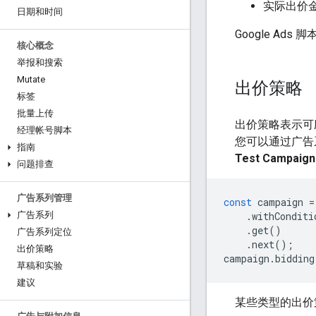
实际出价
日期和时间
Google Ads
核心概念
举报和搜索
Mutate
出价策略
标签
批量上传
出价策略表示可应
经理帐号脚本
您可以通过广
指南
Test Campaign
问题排查
广告系列管理
const
campaign
=
.
withConditi
广告系列
.
get
()
广告系列定位
.
next
();
出价策略
campaign
.
bidding
草稿和实验
建议
某些类型的出价