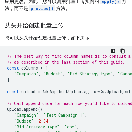
应用更改。为此，您可以调用批量上传实例的
apply()
方
法，而不是
preview()
方法。
从头开始创建批量上传
您可以从头开始创建批量上传，如下所示：
// The best way to find column names is to consult a
// as described in the last section of this guide.
const
columns
=
[
"Campaign"
,
"Budget"
,
"Bid Strategy type"
,
"Camp
];
const
upload
=
AdsApp
.
bulkUploads
().
newCsvUpload
(
col
// Call append once for each row you'd like to uploa
upload
.
append
({
"Campaign"
:
"Test Campaign 1"
,
"Budget"
:
2.34
,
"Bid Strategy type"
:
"cpc"
,