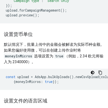
"Campaign type"
:
"Search Only"
});
upload
.
forCampaignManagement
();
upload
.
preview
();
设置货币单位
默认情况下，批量上传中的金额会被解读为实际币种金额。
如果您偏好使用微，可以在创建上传作业时将
moneyInMicros
选项设置为
true
（例如，2.34 欧元将输
入为 2340000）。
const
upload
=
AdsApp
.
bulkUploads
().
newCsvUpload
(
col
{
moneyInMicros
:
true
});
设置文件的语言区域