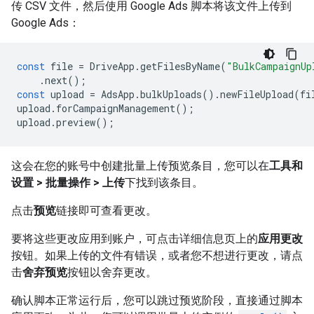
传 CSV 文件，然后使用 Google Ads 脚本将该文件上传到
Google Ads：
const
file
=
DriveApp
.
getFilesByName
(
"BulkCampaignUp
.
next
();
const
upload
=
AdsApp
.
bulkUploads
().
newFileUpload
(
fi
upload
.
forCampaignManagement
();
upload
.
preview
();
这会在您的账号中创建批量上传预览条目，您可以在
工具和
设置 > 批量操作 > 上传
下找到该条目。
点击
预览
链接即可查看更改。
要将这些更改应用到账户，可点击详细信息页上的
应用更改
按钮。如果上传的文件有错误，或者您不想进行更改，请点
击
舍弃预览
按钮以舍弃更改。
确认脚本正常运行后，您可以跳过预览阶段，直接通过脚本