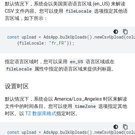
默认情况下，系统会以美国英语语言区域 (en_US) 来解读
CSV 文件内容。您可以使用
fileLocale
选项指定其他语
言区域，如下所示：
const
upload
=
AdsApp
.
bulkUploads
().
newCsvUpload
(
col
{
fileLocale
:
"fr_FR"
});
指定语言区域时，您可以采用
en_US
语言区域或在
fileLocale
属性中指定的语言区域来提供列标题。
设置时区
默认情况下，系统会以 America/Los_Angeles 时区来解读
文件中的时间条目。您可以使用
timeZone
选项指定其他
时区。以
TZ 数据库格式
指定时区。
const
upload
=
AdsApp
.
bulkUploads
().
newCsvUpload
(
col