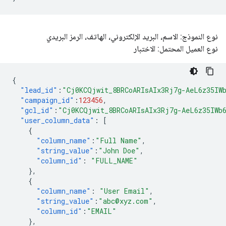
نوع النموذج: الاسم، البريد الإلكتروني، الهاتف، الرمز البريدي
نوع العميل المحتمل: الاختبار
{
"lead_id"
:
"Cj0KCQjwit_8BRCoARIsAIx3Rj7g-AeL6z35IW
"campaign_id"
:
123456
,
"gcl_id"
:
"Cj0KCQjwit_8BRCoARIsAIx3Rj7g-AeL6z35IWb
"user_column_data"
:
[
{
"column_name"
:
"Full Name"
,
"string_value"
:
"John Doe"
,
"column_id"
:
"FULL_NAME"
},
{
"column_name"
:
"User Email"
,
"string_value"
:
"abc@xyz.com"
,
"column_id"
:
"EMAIL"
},