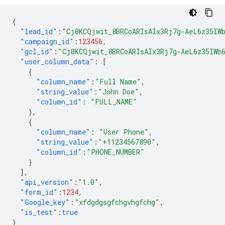
{
"lead_id"
:
"Cj0KCQjwit_8BRCoARIsAIx3Rj7g-AeL6z35IW
"campaign_id"
:
123456
,
"gcl_id"
:
"Cj0KCQjwit_8BRCoARIsAIx3Rj7g-AeL6z35IWb
"user_column_data"
:
[
{
"column_name"
:
"Full Name"
,
"string_value"
:
"John Doe"
,
"column_id"
:
"FULL_NAME"
},
{
"column_name"
:
"User Phone"
,
"string_value"
:
"+11234567890"
,
"column_id"
:
"PHONE_NUMBER"
}
],
"api_version"
:
"1.0"
,
"form_id"
:
1234
,
"Google_key"
:
"xfdgdgsgfchgvhgfchg"
,
"is_test"
:
true
}