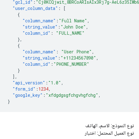
"gcl_id"
:
"Cj0KCQjwit_8BRCoARIsAIx3Rj7g-AeL6z35IWb
"user_column_data"
:
[
{
"column_name"
:
"Full Name"
,
"string_value"
:
"John Doe"
,
"column_id"
:
"FULL_NAME"
},
{
"column_name"
:
"User Phone"
,
"string_value"
:
"+11234567890"
,
"column_id"
:
"PHONE_NUMBER"
}
],
"api_version"
:
"1.0"
,
"form_id"
:
1234
,
"google_key"
:
"xfdgdgsgfchgvhgfchg"
,
}
نوع النموذج: الاسم، الهاتف
نوع العميل المحتمل: اختبار