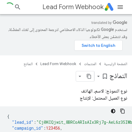
Lead Form Webhook
تستخدم Google تكنولوجيا الذكاء الاصطناعي لترجمة المحتوى إلى لغتك المفضّلة،
وقد تتضمّن بعض الأخطاء.
الصفحة الرئيسية
المنتجات
Lead Form Webhook
النماذج
النماذج
bookmark_border
نوع النموذج: الاسم، الهاتف
نوع العميل المحتمل: الإنتاج
{
"lead_id"
:
"Cj0KCQjwit_8BRCoARIsAIx3Rj7g-AeL6z35IW
"campaign_id"
:
123456
,