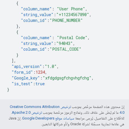
{
"column_name"
:
"User Phone"
,
"string_value"
:
"+11234567890"
,
"column_id"
:
"PHONE_NUMBER"
},
{
"column_name"
:
"Postal Code"
,
"string_value"
:
"94043"
,
"column_id"
:
"POSTAL_CODE"
}
],
"api_version"
:
"1.0"
,
"form_id"
:
1234
,
"Google_key"
:
"xfdgdgsgfchgvhgfchg"
,
"is_test"
:
true
}
إنّ محتوى هذه الصفحة مرخّص بموجب
ترخيص Creative Commons Attribution
4.0‏
ما لم يُنصّ على خلاف ذلك، ونماذج الرموز مرخّصة بموجب
ترخيص Apache 2.0‏
.
للاطّلاع على التفاصيل، يُرجى مراجعة
سياسات موقع Google Developers‏
. إنّ Java
هي علامة تجارية مسجَّلة لشركة Oracle و/أو شركائها التابعين.