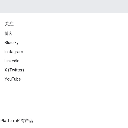
关注
博客
Bluesky
Instagram
LinkedIn
X (Twitter)
YouTube
 Platform
所有产品