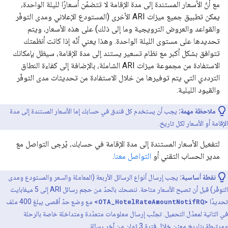
مع أنّ الأسعار المستندة إلى مدة الإقامة لا تتضمّن أسعارًا لليلة الواحدة،
يمكن تطبيق جميع ميزات ARI الأخرى (المستودع الإعلاني ومدى التوفّر
والقواعد والعروض الترويجية وما إلى ذلك) على هذه الأسعار، ويتم
تحديدها على مستوى الليلة الواحدة. وهذا يعني أنّه إذا كانت أنظمتك
تتوافق بشكل أكبر مع نظام تسعير يستند إلى مدة الإقامة، سيظل بإمكانك
الاستفادة من مجموعة ميزات ARI الشاملة، بالإضافة إلى كفاءة النطاق
الترددي التي يتم توفيرها من خلال الاستفادة من تحديثات مدى التوفّر
والقيود الليلية.
ملاحظة مهمة:
يجب أن يستخدم كل فندق في حسابك إما الأسعار المستندة إلى مدة
الإقامة أو الأسعار لكل تاريخ.
لتفعيل الأسعار المستندة إلى مدة الإقامة في حسابك، يُرجى التواصل مع
مدير الحساب التقني أو
التواصل معنا
.
نقطة أساسية:
يجب إرسال أنواع الرسائل الأربعة (المعاملة والسعر والمستودع ومدى
التوفّر) قبل أن تصبح الأسعار متاحة. ننصحك بالحدّ من حجم رسائل ARI إلى 5 ميغابايت
تحديدًا
<OTA_HotelRateAmountNotifRQ>
مع وضع حدّ أقصى يبلغ 400 ملف
في الثانية لمعدّل التحميل. تجنَّب إرسال معلومات متعدّدة ومتداخلة خاصة بالرحلة
ومرتبطة بتاريخ معيّن خلال فترة 3 ثوانٍ من آخر رسالة.