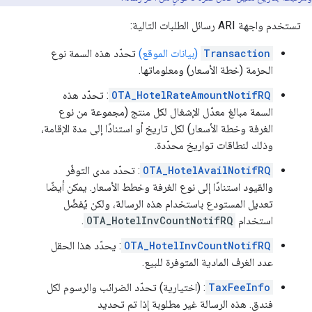
تستخدم واجهة ARI رسائل الطلبات التالية:
Transaction
(بيانات الموقع)
تحدّد هذه السمة نوع
الحزمة (خطة الأسعار) ومعلوماتها.
OTA_HotelRateAmountNotifRQ
: تحدّد هذه
السمة مبالغ معدّل الإشغال لكل منتج (مجموعة من نوع
الغرفة وخطة الأسعار) لكل تاريخ أو استنادًا إلى مدة الإقامة،
وذلك لنطاقات تواريخ محدّدة.
OTA_HotelAvailNotifRQ
: تحدّد مدى التوفّر
والقيود استنادًا إلى نوع الغرفة وخطط الأسعار. يمكن أيضًا
تعديل المستودع باستخدام هذه الرسالة، ولكن يُفضّل
استخدام
OTA_HotelInvCountNotifRQ
.
OTA_HotelInvCountNotifRQ
: يحدّد هذا الحقل
عدد الغرف المادية المتوفرة للبيع.
TaxFeeInfo
: (اختيارية) تحدّد الضرائب والرسوم لكل
فندق. هذه الرسالة غير مطلوبة إذا تم تحديد