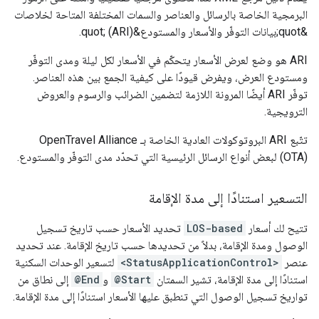
البرمجية الخاصة بالرسائل والعناصر والسمات المختلفة المتاحة لخلاصات
&quot;بيانات التوفّر والأسعار والمستودع&quot; (ARI).
‫ARI هو وضع لعرض الأسعار يتحكّم في الأسعار لكل ليلة ومدى التوفّر
ومستودع العرض، ويفرض قيودًا على كيفية الجمع بين هذه العناصر.
توفّر ARI أيضًا المرونة اللازمة لتضمين الضرائب والرسوم والعروض
الترويجية.
تتّبع ARI البروتوكولات العادية الخاصة بـ OpenTravel Alliance
(OTA) لبعض أنواع الرسائل الرئيسية التي تحدّد مدى التوفّر والمستودع.
التسعير استنادًا إلى مدة الإقامة
تتيح لك أسعار
LOS-based
تحديد الأسعار حسب تاريخ تسجيل
الوصول ومدة الإقامة، بدلاً من تحديدها حسب تاريخ الإقامة. عند تحديد
عنصر
<StatusApplicationControl>
لتسعير الوحدات السكنية
استنادًا إلى مدة الإقامة، تشير السمتان
@Start
و
@End
إلى نطاق من
تواريخ تسجيل الوصول التي تنطبق عليها الأسعار استنادًا إلى مدة الإقامة.