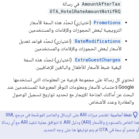
AmountAfterTax
في رسالة
.
OTA_HotelRateAmountNotifRQ
Promotions
(اختياري) تحدّد هذه السمة الأسعار
الترويجية لبعض الحجوزات والإقامات والمستخدمين.
RateModifications
: (اختياري) تحدّد قواعد تعديل
الأسعار لبعض الحجوزات والإقامات والمستخدمين.
ExtraGuestCharges
. (اختياري) تحدّد هذه السمة
كيفية ضبط الأسعار للأطفال والبالغين الإضافيين.
تحتوي كل رسالة على مجموعة فرعية من المعلومات التي تستخدمها
Google لاحتساب الأسعار ومعلومات التوفّر المعروضة للمستخدمين عند
البحث عن أماكنك المتاحة للإيجار مع تحديد تواريخ تسجيل الوصول
والمغادرة وعدد الأشخاص.
نقطة أساسية:
تقتصر ميزات ARI على الرسائل والعناصر الموضّحة في مرجع XML
هذا الخاص بالمستودع والأسعار (ARI) ودليل ARI. لا تتوافق عملية تنفيذ ARI مع أي رسالة
أو عنصر أو سمة في OTA لم يتم توثيقها هنا على وجه التحديد.