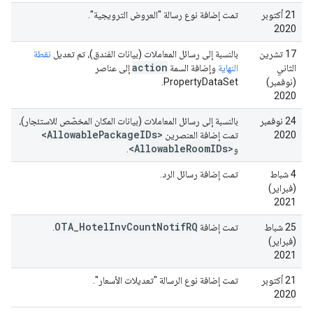
‫21 أكتوبر
تمت إضافة نوع رسالة "العروض الترويجية".
2020
17 تشرين
بالنسبة إلى رسائل المعاملات (بيانات الفندق)، تم تعديل
نقطة
action
الثاني
النهاية
وإضافة السمة
إلى عناصر
(نوفمبر)
PropertyDataSet.
2020
‫24 نوفمبر
بالنسبة إلى رسائل المعاملات (بيانات المكان المخصّص للاستئجار)،
<Allowable
Package
IDs>
2020
تمت إضافة العنصرين
<Allowable
Room
IDs>
و
.
4 شباط
تمت إضافة رسائل الرد.
(فبراير)
2021
OTA
_
Hotel
Inv
Count
Notif
RQ
‫25 شباط
تمت إضافة
.
(فبراير)
2021
‫21 أكتوبر
تمت إضافة نوع الرسالة "تعديلات الأسعار".
2020