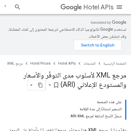
Hotel APIs
تستخدم Google تكنولوجيا الذكاء الاصطناعي لترجمة المحتوى إلى لغتك المفضّلة،
وقد تتضمّن بعض الأخطاء.
الصفحة الرئيسية
المنتجات
Hotel APIs
Hotel Prices
مرجع XML
مرجع XML لأسلوب مدى التوفّر والأسعار
والمستودع الإعلاني (ARI)
bookmark_border
على هذه الصفحة
التسعير استنادًا إلى مدة الإقامة
سجلّ النُسخ السابقة لمرجع ARI XML
يقدّم دليل مرجع XML هذا محتوًى مرجعيًا تفصيليًا وأمثلة على الرموز