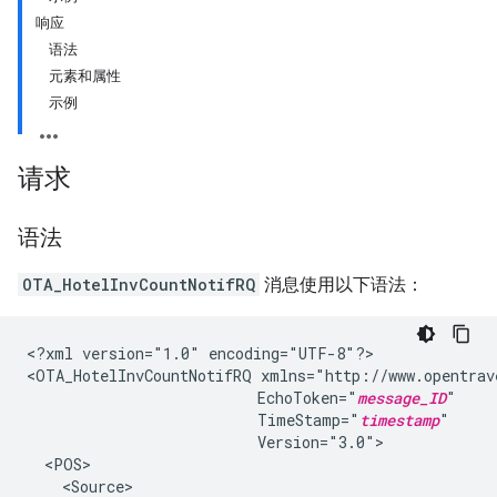
响应
语法
元素和属性
示例
请求
语法
OTA_HotelInvCountNotifRQ
消息使用以下语法：
<?xml version="1.0" encoding="UTF-8"?>

<OTA_HotelInvCountNotifRQ xmlns="http://www.opentrav
                          EchoToken="
message_ID
"

                          TimeStamp="
timestamp
"

                          Version="3.0">

  <POS>

    <Source>
