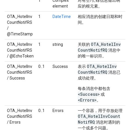
1
Complex
对有空/忙碌信息做出响
element
应的根元素。
OTA_HotelInv
1
DateTime
相应消息的创建日期和时
CountNotifRS
间。
/
@TimeStamp
OTA
_
Hotel
Inv
OTA_HotelInv
1
string
关联的
Count
Notif
RQ
CountNotifRS
消息中
/ @EchoToken
的唯一标识符。
OTA
_
Hotel
Inv
OTA_HotelInv
0..1
Success
表示
Count
Notif
RQ
CountNotifRS
消息已
/ Success
成功处理。
每条消息中都包含
<Success>
或
<Errors>
。
OTA_HotelInv
0..1
Errors
一个容器，用于存放处理
OTA
_
Hotel
Inv
Count
CountNotifRS
Notif
RQ
/ Errors
消息时遇到的
一个或多个问题。