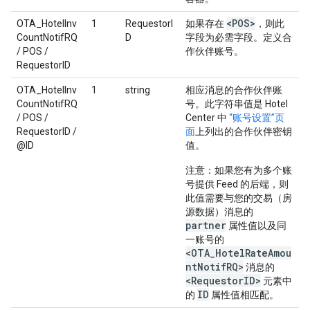
<POS>
OTA_HotelInv
1
RequestorI
如果存在
，则此
CountNotifRQ
D
字段为必需字段。定义合
/ POS /
作伙伴账号。
RequestorID
OTA_HotelInv
1
string
相应消息的合作伙伴账
CountNotifRQ
号。此字符串值是 Hotel
/ POS /
Center 中
“账号设置”页
RequestorID /
面
上列出的
合作伙伴密钥
@ID
值。
注意
：如果您有为多个账
号提供 Feed 的后端，则
此值需要与您的交易（房
源数据）消息的
partner
属性值以及同
一账号的
<OTA_HotelRateAmou
ntNotifRQ>
消息的
<RequestorID>
元素中
ID
的
属性值相匹配。