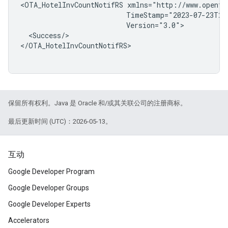
<OTA_HotelInvCountNotifRS
<Success/>

</OTA_HotelInvCountNotifRS>

保留所有权利。Java 是 Oracle 和/或其关联公司的注册商标。
最后更新时间 (UTC)：2026-05-13。
互动
Google Developer Program
Google Developer Groups
Google Developer Experts
Accelerators