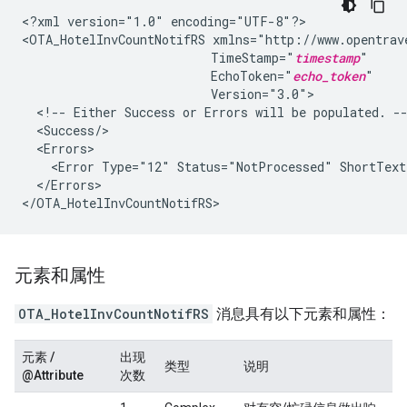
<?xml
version="1.0"
encoding="UTF-8"?>

<OTA_HotelInvCountNotifRS
TimeStamp="
timestamp
EchoToken="
echo_token
<!--
Either
Success
or
Errors
will
be
populated.
<Error
Type="12"
Status="NotProcessed"
ShortText
</Errors>

元素和属性
OTA_HotelInvCountNotifRS
消息具有以下元素和属性：
元素 /
出现
类型
说明
@Attribute
次数