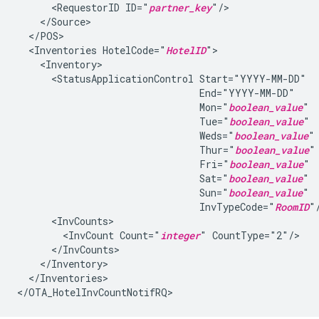
      <RequestorID ID="
partner_key
"/>

    </Source>

  </POS>

  <Inventories HotelCode="
HotelID
">

    <Inventory>

      <StatusApplicationControl Start="YYYY-MM-DD"

                                End="YYYY-MM-DD"

                                Mon="
boolean_value
"

                                Tue="
boolean_value
"

                                Weds="
boolean_value
"

                                Thur="
boolean_value
"

                                Fri="
boolean_value
"

                                Sat="
boolean_value
"

                                Sun="
boolean_value
"

                                InvTypeCode="
RoomID
"/
      <InvCounts>

        <InvCount Count="
integer
" CountType="2"/>

      </InvCounts>

    </Inventory>

  </Inventories>
