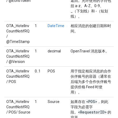
/ @EchoToken
返回。允许使用的字符包
括 a-z、A-Z、0-9、
_（下划线）和 -（短划
线）。
OTA_HotelInv
1
DateTime
相应消息的创建日期和时
CountNotifRQ
间。
/
@TimeStamp
OTA_HotelInv
1
decimal
OpenTravel 消息版本。
CountNotifRQ
/ @Version
OTA_HotelInv
0..1
POS
用于指定相应消息的合作
CountNotifRQ
伙伴账号的容器（通常在
/ POS
后端为多个合作伙伴账号
提供价格 Feed 时使
用）。
<POS>
OTA_HotelInv
1
Source
如果存在
，则此
CountNotifRQ
字段为必需字
<Requestor
ID>
/ POS/ Source
段。
的
容器。