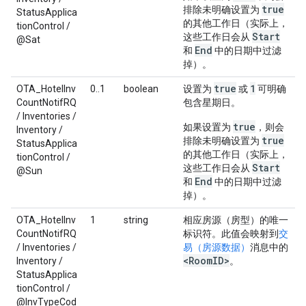
true
排除未明确设置为
StatusApplica
的其他工作日（实际上，
tionControl /
Start
这些工作日会从
@Sat
End
和
中的日期中过滤
掉）。
true
1
OTA_HotelInv
0..1
boolean
设置为
或
可明确
CountNotifRQ
包含星期日。
/ Inventories /
true
如果设置为
，则会
Inventory /
true
排除未明确设置为
StatusApplica
的其他工作日（实际上，
tionControl /
Start
这些工作日会从
@Sun
End
和
中的日期中过滤
掉）。
OTA_HotelInv
1
string
相应房源（房型）的唯一
CountNotifRQ
标识符。此值会映射到
交
/ Inventories /
易（房源数据）
消息中的
<Room
ID>
Inventory /
。
StatusApplica
tionControl /
@InvTypeCod