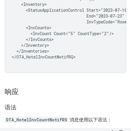
<StatusApplicationControl
<InvCount
Count="5"
</Inventories>

</OTA_HotelInvCountNotifRQ>

响应
语法
OTA_HotelInvCountNotifRS
消息使用以下语法：