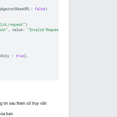
gAgainstBaseURL
:
false
)
lid_request"
)
ion"
,
value
:
"Invalid Request"
)
sOnly
:
true
],
 tin sau tham số truy vấn:
ủa bạn.