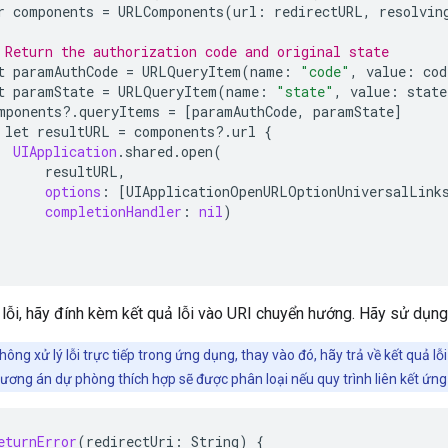
r
components
=
URLComponents
(
url
:
redirectURL
,
resolvin
 Return the authorization code and original state
t
paramAuthCode
=
URLQueryItem
(
name
:
"code"
,
value
:
cod
t
paramState
=
URLQueryItem
(
name
:
"state"
,
value
:
state
mponents
?
.
queryItems
=
[
paramAuthCode
,
paramState
]
let
resultURL
=
components
?
.
url
{
UIApplication
.
shared
.
open
(
resultURL
,
options
:
[
UIApplicationOpenURLOptionUniversalLink
completionHandler
:
nil
)
 lỗi, hãy đính kèm kết quả lỗi vào URI chuyển hướng. Hãy sử dụn
ông xử lý lỗi trực tiếp trong ứng dụng, thay vào đó, hãy trả về kết quả lỗi
ương án dự phòng thích hợp sẽ được phân loại nếu quy trình liên kết ứn
eturnError
(
redirectUri
:
String
)
{