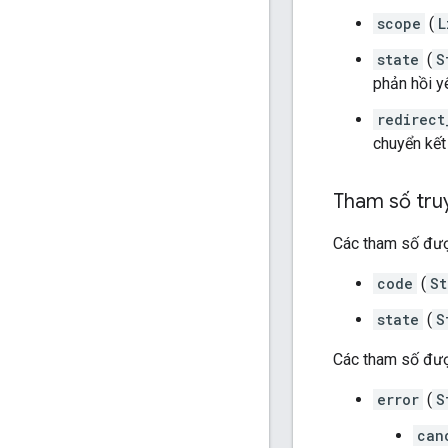
scope
(
L
state
(
S
phản hồi y
redirect
chuyển kết
Tham số tru
Các tham số đượ
code
(
St
state
(
S
Các tham số đượ
error
(
S
can