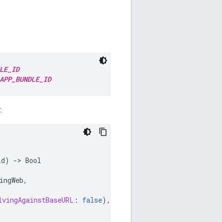
LE_ID
APP_BUNDLE_ID
:
id
)
-
>
Bool
ingWeb
,
lvingAgainstBaseURL
:
false
),