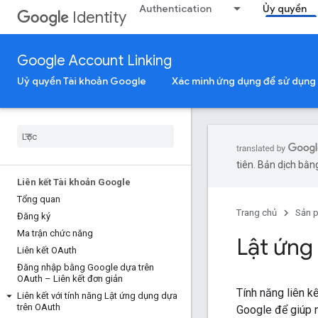
Authentication
Ủy quyền
Identity
Google Account Linking
Uỷ quyền Tài khoản Google
Xác minh ứng dụng để sử dụng
tiên. Bản dịch bằng
Liên kết Tài khoản Google
Tổng quan
Trang chủ
Sản 
Đăng ký
Ma trận chức năng
Lật ứng
Liên kết OAuth
Đăng nhập bằng Google dựa trên
OAuth – Liên kết đơn giản
Tính năng liên 
Liên kết với tính năng Lật ứng dụng dựa
trên OAuth
Google để giúp n