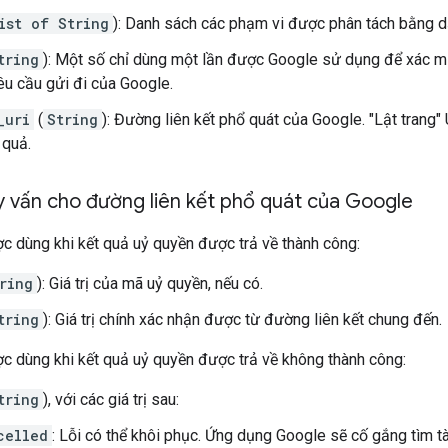
ist of String
): Danh sách các phạm vi được phân tách bằng 
tring
): Một số chỉ dùng một lần được Google sử dụng để xác mi
êu cầu gửi đi của Google.
_uri
(
String
): Đường liên kết phổ quát của Google. "Lật tran
 quả.
y vấn cho đường liên kết phổ quát của Google
c dùng khi kết quả uỷ quyền được trả về thành công:
ring
): Giá trị của mã uỷ quyền, nếu có.
tring
): Giá trị chính xác nhận được từ đường liên kết chung đến.
c dùng khi kết quả uỷ quyền được trả về không thành công:
tring
), với các giá trị sau:
celled
: Lỗi có thể khôi phục. Ứng dụng Google sẽ cố gắng tìm 