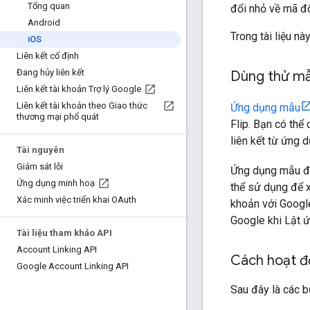
Tổng quan
đổi nhỏ về mã đố
Android
Trong tài liệu n
i
OS
Liên kết cố định
Đang hủy liên kết
Dùng thử m
Liên kết tài khoản Trợ lý Google
Liên kết tài khoản theo Giao thức
Ứng dụng mẫu
thương mại phổ quát
Flip. Bạn có th
liên kết từ ứng 
Tài nguyên
Giám sát lỗi
Ứng dụng mẫu đư
Ứng dụng minh hoạ
thể sử dụng để x
Xác minh việc triển khai OAuth
khoản với Googl
Google khi Lật 
Tài liệu tham khảo API
Account Linking API
Cách hoạt 
Google Account Linking API
Sau đây là các b