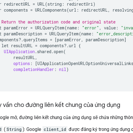
r
redirectURL
=
URL
(
string
:
redirectUri
)
r
components
=
URLComponents
(
url
:
redirectURL
,
resolvin
 Return the authorization code and original state
t
paramError
=
URLQueryItem
(
name
:
"error"
,
value
:
"inva
t
paramDescription
=
URLQueryItem
(
name
:
"error_descript
mponents
?
.
queryItems
=
[
paramError
,
paramDescription
]
let
resultURL
=
components
?
.
url
{
UIApplication
.
shared
.
open
(
resultURL
,
options
:
[
UIApplicationOpenURLOptionUniversalLink
completionHandler
:
nil
)
y vấn cho đường liên kết chung của ứng dụng
ogle mở, đường liên kết chung của ứng dụng sẽ chứa những thông
d
(
String
): Google
client_id
được đăng ký trong ứng dụng c