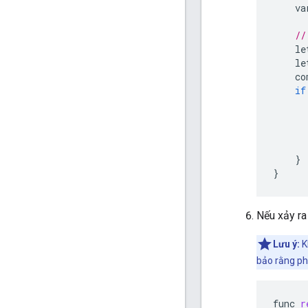
va
//
le
le
co
if
}
}
Nếu xảy ra
Lưu ý:
Kh
bảo rằng ph
func
r