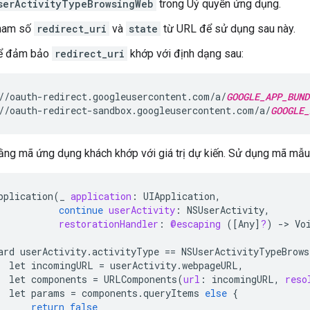
serActivityTypeBrowsingWeb
trong Uỷ quyền ứng dụng.
tham số
redirect_uri
và
state
từ URL để sử dụng sau này.
để đảm bảo
redirect_uri
khớp với định dạng sau:
//oauth-redirect.googleusercontent.com/a/
GOOGLE_APP_BUND
//oauth-redirect-sandbox.googleusercontent.com/a/
GOOGLE_
ằng mã ứng dụng khách khớp với giá trị dự kiến. Sử dụng mã mẫu
pplication
(
_
application
:
UIApplication
,
continue
userActivity
:
NSUserActivity
,
restorationHandler
:
@escaping
(
[
Any
]
?
)
-
>
Vo
ard
userActivity
.
activityType
==
NSUserActivityTypeBrows
let
incomingURL
=
userActivity
.
webpageURL
,
let
components
=
URLComponents
(
url
:
incomingURL
,
reso
let
params
=
components
.
queryItems
else
{
return
false