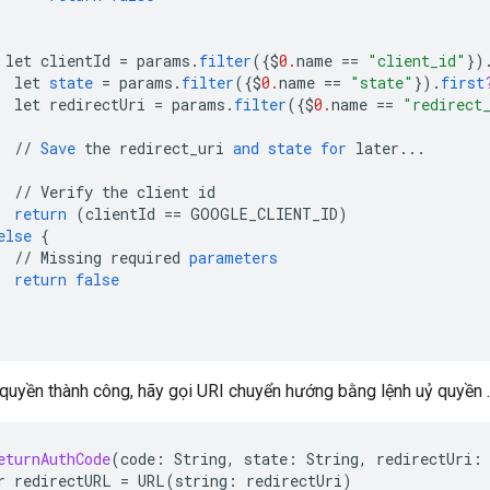
let
clientId
=
params
.
filter
(
{$
0.
name
==
"client_id"
}
)
let
state
=
params
.
filter
(
{$
0.
name
==
"state"
}
).
first
let
redirectUri
=
params
.
filter
(
{$
0.
name
==
"redirect
//
Save
the
redirect_uri
and
state
for
later
...
//
Verify
the
client
id
return
(
clientId
==
GOOGLE_CLIENT_ID
)
else
{
//
Missing
required
parameters
return
false
 quyền thành công, hãy gọi URI chuyển hướng bằng lệnh uỷ quyền
eturnAuthCode
(
code
:
String
,
state
:
String
,
redirectUri
:
r
redirectURL
=
URL
(
string
:
redirectUri
)