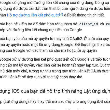
oogle cố gắng mở đường liên kết chung của ứng dụng. Công cụ
g dụng đó được cài đặt trên thiết bị của người dùng và được liên 
phần
Hỗ trợ đường liên kết phổ quát
để biết thông tin chi tiết.
của bạn sẽ kiểm tra để đảm bảo rằng tham số
client_id
và
re
ớp với đường liên kết chung dự kiến của Google.
ủa bạn yêu cầu mã uỷ quyền từ máy chủ OAuth2. Ở cuối của quy t
 mã uỷ quyền hoặc một lỗi ứng dụng Google. Để thực hiện thao tá
hung của Google với các tham số cho mã hoặc lỗi uỷ quyền.
oogle xử lý đường liên kết phổ quát đến của Google và tiếp tục vớ
ng cấp mã uỷ quyền, việc liên kết sẽ hoàn tất ngay lập tức. Quá t
hủ đến máy chủ, tương tự như trong quy trình liên kết OAuth dựa t
 trình liên kết sẽ tiếp tục với các tuỳ chọn thay thế.
dụng i
OS của bạn để hỗ trợ tính năng Lật ứng dụ
ip (Lật ứng dụng), hãy thay đổi mã sau đây cho ứng dụng iOS của