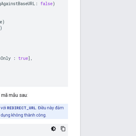
gAgainstBaseURL
:
false
)
e
)
)
sOnly
:
true
],
g mã mẫu sau:
 với
REDIRECT_URL
. Điều này đảm
g dụng không thành công.