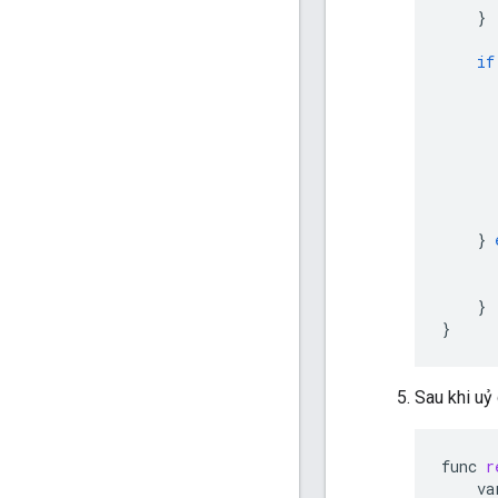
}
if
}
}
}
Sau khi uỷ
func
r
va