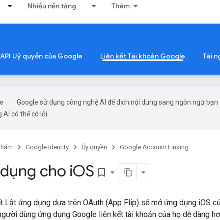
Nhiều nền tảng
Thêm
 API Uỷ quyền của Google
Liên kết Tài khoản Google
Tài 
Google sử dụng công nghệ AI để dịch nội dung sang ngôn ngữ bạn
 AI có thể có lỗi.
phẩm
Google Identity
Ủy quyền
Google Account Linking
 dụng cho i
OS
bookmark_border
kết Lật ứng dụng dựa trên OAuth (App Flip) sẽ mở ứng dụng iOS 
gười dùng ứng dụng Google liên kết tài khoản của họ dễ dàng hơn