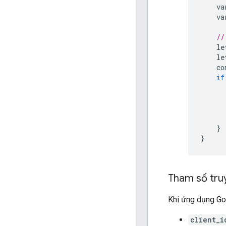
va
va
//
le
le
co
if
}
}
Tham số tru
Khi ứng dụng Go
client_i