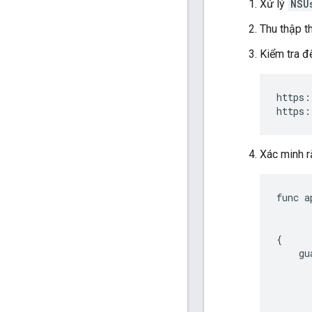
Xử lý
NSU
Thu thập 
Kiểm tra 
https:
https:
Xác minh r
func
a
{
gu