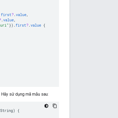
.
first
?
.
value
,
?
.
value
,
_uri"
}
).
first
?
.
value
{
 . Hãy sử dụng mã mẫu sau:
String
)
{