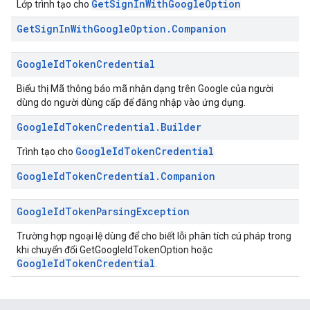
GetSignInWithGoogleOption
Lớp trình tạo cho
Get
Sign
In
With
Google
Option
.
Companion
Google
Id
Token
Credential
Biểu thị Mã thông báo mã nhận dạng trên Google của người
dùng do người dùng cấp để đăng nhập vào ứng dụng.
Google
Id
Token
Credential
.
Builder
GoogleIdTokenCredential
Trình tạo cho
Google
Id
Token
Credential
.
Companion
Google
Id
Token
Parsing
Exception
Trường hợp ngoại lệ dùng để cho biết lỗi phân tích cú pháp trong
khi chuyển đổi GetGoogleIdTokenOption hoặc
GoogleIdTokenCredential
.