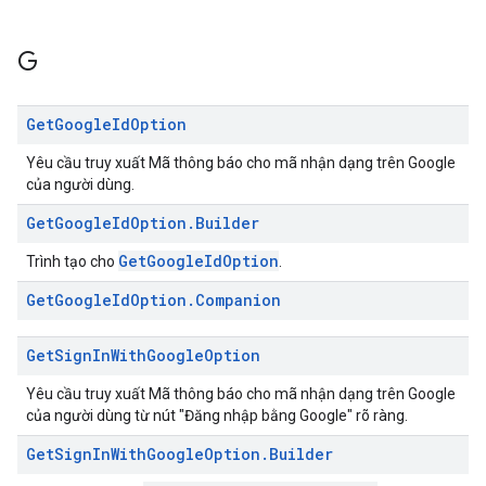
G
Get
Google
Id
Option
Yêu cầu truy xuất Mã thông báo cho mã nhận dạng trên Google
của người dùng.
Get
Google
Id
Option
.
Builder
GetGoogleIdOption
Trình tạo cho
.
Get
Google
Id
Option
.
Companion
Get
Sign
In
With
Google
Option
Yêu cầu truy xuất Mã thông báo cho mã nhận dạng trên Google
của người dùng từ nút "Đăng nhập bằng Google" rõ ràng.
Get
Sign
In
With
Google
Option
.
Builder