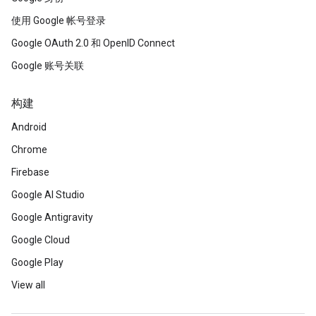
使用 Google 帐号登录
Google OAuth 2.0 和 OpenID Connect
Google 账号关联
构建
Android
Chrome
Firebase
Google AI Studio
Google Antigravity
Google Cloud
Google Play
View all