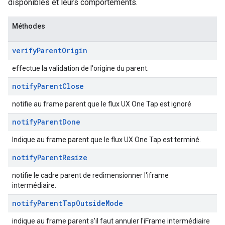
disponibles et leurs comportements.
Méthodes
verify
Parent
Origin
effectue la validation de l'origine du parent.
notify
Parent
Close
notifie au frame parent que le flux UX One Tap est ignoré
notify
Parent
Done
Indique au frame parent que le flux UX One Tap est terminé.
notify
Parent
Resize
notifie le cadre parent de redimensionner l'iframe
intermédiaire.
notify
Parent
Tap
Outside
Mode
indique au frame parent s'il faut annuler l'iFrame intermédiaire