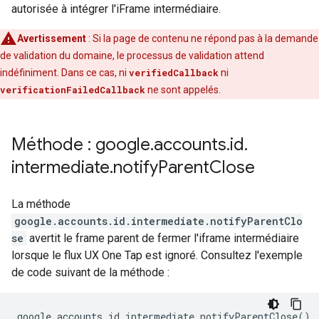
autorisée à intégrer l'iFrame intermédiaire.
Avertissement
: Si la page de contenu ne répond pas à la demande
de validation du domaine, le processus de validation attend
indéfiniment. Dans ce cas, ni
verifiedCallback
ni
verificationFailedCallback
ne sont appelés.
Méthode : google
.
accounts
.
id
.
intermediate
.
notify
Parent
Close
La méthode
google.accounts.id.intermediate.notifyParentClo
se
avertit le frame parent de fermer l'iframe intermédiaire
lorsque le flux UX One Tap est ignoré. Consultez l'exemple
de code suivant de la méthode :
google
.
accounts
.
id
.
intermediate
.
notifyParentClose
()