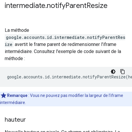
intermediate
.
notify
Parent
Resize
La méthode
google.accounts.id.intermediate.notifyParentRes
ize
avertit le frame parent de redimensionner l'iframe
intermédiaire. Consultez l'exemple de code suivant de la
méthode :
google
.
accounts
.
id
.
intermediate
.
notifyParentResize
(
h
Remarque
: Vous ne pouvez pas modifier la largeur de l'iframe
intermédiaire.
hauteur