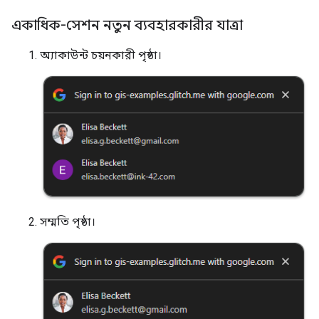
একাধিক-সেশন নতুন ব্যবহারকারীর যাত্রা
অ্যাকাউন্ট চয়নকারী পৃষ্ঠা।
সম্মতি পৃষ্ঠা।