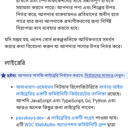
রাখতে এবং স্পেসিফিকেশনের সাথে সঙ্গতিপূর্ণ রাখতে
সহায়তা করতে পারে। আপনার পণ্য এবং শিল্পের উপর
নির্ভর করে, আপনার বাস্তবায়নও প্রবিধানের অধীন হতে
পারে যার জন্য আপনাকে প্রমাণীকরণের জন্য নির্দিষ্ট
নিরাপত্তা মান ব্যবহার করতে হবে।
যদি সম্ভব হয়, ওপেন সোর্স প্রকল্পগুলিকে আর্থিকভাবে সমর্থন
করার কথা বিবেচনা করুন যা আপনার পণ্যের উপর নির্ভর করে।
লাইব্রেরি
দ্রষ্টব্য:
আপনার পাসকি লাইব্রেরি নির্বাচন করতে,
নির্বাচনের মানদণ্ড
দেখুন।
অসাধারণ-ওয়েবথন
গিটহাব রিপোজিটরিতে
সার্ভার-সাইড
লাইব্রেরির একটি কমিউনিটি-কিউরেটেড তালিকা
রয়েছে।
আপনি JavaScript এবং TypeScript, Go, Python এবং
আরও অনেক কিছুর জন্য লাইব্রেরি পাবেন।
passkeys.dev-
এ
লাইব্রেরির একটি সংগ্রহ
পাওয়া যায়।
এটি
W3C WebAuthn অ্যাডপশন কমিউনিটি গ্রুপ
দ্বারা