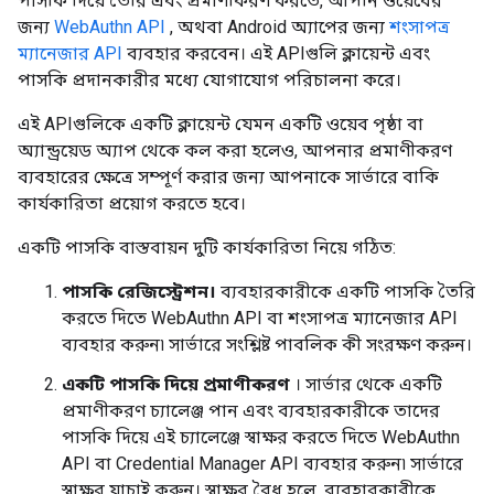
পাসকি দিয়ে তৈরি এবং প্রমাণীকরণ করতে, আপনি ওয়েবের
জন্য
WebAuthn API
, অথবা Android অ্যাপের জন্য
শংসাপত্র
ম্যানেজার API
ব্যবহার করবেন। এই APIগুলি ক্লায়েন্ট এবং
পাসকি প্রদানকারীর মধ্যে যোগাযোগ পরিচালনা করে।
এই APIগুলিকে একটি ক্লায়েন্ট যেমন একটি ওয়েব পৃষ্ঠা বা
অ্যান্ড্রয়েড অ্যাপ থেকে কল করা হলেও, আপনার প্রমাণীকরণ
ব্যবহারের ক্ষেত্রে সম্পূর্ণ করার জন্য আপনাকে সার্ভারে বাকি
কার্যকারিতা প্রয়োগ করতে হবে।
একটি পাসকি বাস্তবায়ন দুটি কার্যকারিতা নিয়ে গঠিত:
পাসকি রেজিস্ট্রেশন।
ব্যবহারকারীকে একটি পাসকি তৈরি
করতে দিতে WebAuthn API বা শংসাপত্র ম্যানেজার API
ব্যবহার করুন৷ সার্ভারে সংশ্লিষ্ট পাবলিক কী সংরক্ষণ করুন।
একটি পাসকি দিয়ে প্রমাণীকরণ
। সার্ভার থেকে একটি
প্রমাণীকরণ চ্যালেঞ্জ পান এবং ব্যবহারকারীকে তাদের
পাসকি দিয়ে এই চ্যালেঞ্জে স্বাক্ষর করতে দিতে WebAuthn
API বা Credential Manager API ব্যবহার করুন৷ সার্ভারে
স্বাক্ষর যাচাই করুন। স্বাক্ষর বৈধ হলে, ব্যবহারকারীকে