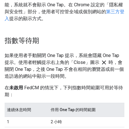
能，系統就不會顯示 One Tap。在 Chrome 設定的「隱私權
與安全性」部分，使用者可控管全域或個別網站的
第三方登
入
提示的顯示方式。
指數等待期
如果使用者手動關閉 One Tap 提示，系統會隱藏 One Tap
close
提示。使用者輕觸提示右上角的「Close」
圖示
時，會
關閉 One Tap，之後 One Tap 不會在相同的瀏覽器或前一個
造訪過的網站中顯示一段時間。
在
未啟用
FedCM 的情況下，下列指數時間範圍可用於等待
期：
連續休息時間
停用 One Tap 的時間範圍
1
2 小時