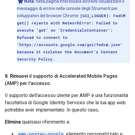
Nota:
nella pagina interessata dovresti visualizzare il
messaggio di errore nella console degli Strumenti per
sviluppatori del browser Chrome:
[GSI_LOGGER]: FedCM
get() rejects with NetworkError: Failed to
execute 'get' on 'CredentialsContainer':
Refused to connect to
'https://accounts.google.com/gsi/fedcm.json'
because it violates the document's Content
Security Policy.
8
.
Rimuovi
il supporto di Accelerated Mobile Pages
(AMP) per l'accesso
.
Il supporto dell'accesso utente per AMP è una funzionalità
facoltativa di Google Identity Services che la tua app web
potrebbe aver implementato. In questo caso,
Elimina
qualsiasi riferimento a:
amp-onetap-google
elemento personalizzato e