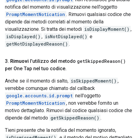
notifica del momento di visualizzazione nell'oggetto
PromptMomentNotication
. Rimuovi qualsiasi codice che
dipende dai metodi correlati al momento della
visualizzazione. Si tratta dei metodi
isDisplayMoment()
,
isDisplayed()
,
isNotDisplayed()
e
getNotDisplayedReason()
.
3
.
Rimuovi
l'utilizzo del metodo
get
Skipped
Reason(
)
per One Tap nel tuo codice
.
Anche se il momento di salto,
isSkippedMoment()
,
verrebbe comunque chiamato dal callback
google.accounts.id.prompt
nell'oggetto
PromptMomentNotication
, non verrebbe fornito un
motivo dettagliato. Rimuovi dal codice qualsiasi codice che
dipende dal metodo
getSkippedReason()
.
Tieni presente che la notifica del momento ignorato,
isDismissedMoment()
, e il metodo del motivo dettagliato