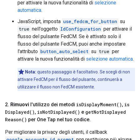
per attivare la nuova funzionalità di
selezione
automatica
.
JavaScript, imposta
use_fedcm_for_button
su
true
nell'oggetto
IdConfiguration
per attivare il
flusso del pulsante FedCM. Se è attivato solo il
flusso del pulsante FedCM, puoi anche impostare
l'attributo
button_auto_select
su
true
per
attivare la nuova funzionalità di
selezione automatica
.
Nota:
questo passaggio è facoltativo. Se scegli di non
attivare FedCM per il flusso del pulsante, continuerà a
utilizzare il flusso non FedCM esistente.
2
.
Rimuovi
l'utilizzo dei metodi
is
Display
Moment(
)
,
is
Displayed(
)
,
is
Not
Displayed(
)
e
get
Not
Displayed
Reason(
)
per One Tap nel tuo codice
.
Per migliorare la privacy degli utenti, il callback
google.accounts.id.prompt
non restituisce più alcuna