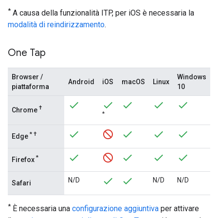
*
A causa della funzionalità ITP, per iOS è necessaria la
modalità di reindirizzamento
.
One Tap
Browser /
Windows
Android
iOS
macOS
Linux
piattaforma
10
†
Chrome
*
*
†
Edge
*
Firefox
N/D
N/D
N/D
Safari
*
È necessaria una
configurazione aggiuntiva
per attivare