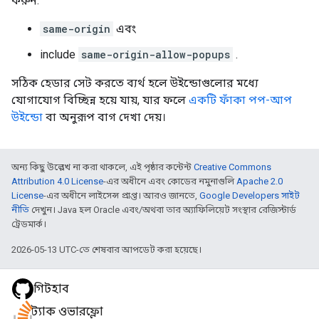
করুন:
same-origin
এবং
include
same-origin-allow-popups
.
সঠিক হেডার সেট করতে ব্যর্থ হলে উইন্ডোগুলোর মধ্যে
যোগাযোগ বিচ্ছিন্ন হয়ে যায়, যার ফলে
একটি ফাঁকা পপ-আপ
উইন্ডো
বা অনুরূপ বাগ দেখা দেয়।
অন্য কিছু উল্লেখ না করা থাকলে, এই পৃষ্ঠার কন্টেন্ট
Creative Commons
Attribution 4.0 License
-এর অধীনে এবং কোডের নমুনাগুলি
Apache 2.0
License
-এর অধীনে লাইসেন্স প্রাপ্ত। আরও জানতে,
Google Developers সাইট
নীতি
দেখুন। Java হল Oracle এবং/অথবা তার অ্যাফিলিয়েট সংস্থার রেজিস্টার্ড
ট্রেডমার্ক।
2026-05-13 UTC-তে শেষবার আপডেট করা হয়েছে।
গিটহাব
স্ট্যাক ওভারফ্লো