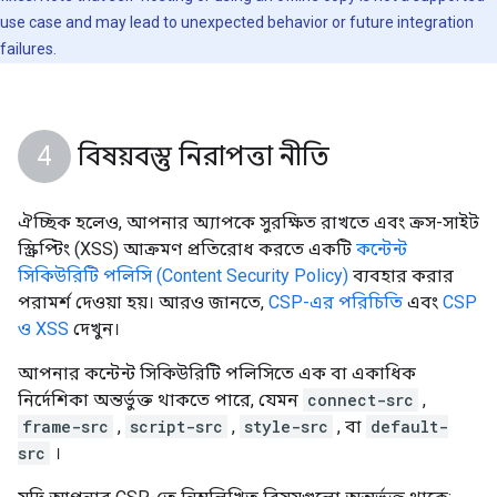
use case and may lead to unexpected behavior or future integration
failures.
বিষয়বস্তু নিরাপত্তা নীতি
ঐচ্ছিক হলেও, আপনার অ্যাপকে সুরক্ষিত রাখতে এবং ক্রস-সাইট
স্ক্রিপ্টিং (XSS) আক্রমণ প্রতিরোধ করতে একটি
কন্টেন্ট
সিকিউরিটি পলিসি (Content Security Policy)
ব্যবহার করার
পরামর্শ দেওয়া হয়। আরও জানতে,
CSP-এর পরিচিতি
এবং
CSP
ও XSS
দেখুন।
আপনার কন্টেন্ট সিকিউরিটি পলিসিতে এক বা একাধিক
নির্দেশিকা অন্তর্ভুক্ত থাকতে পারে, যেমন
connect-src
,
frame-src
,
script-src
,
style-src
, বা
default-
src
।