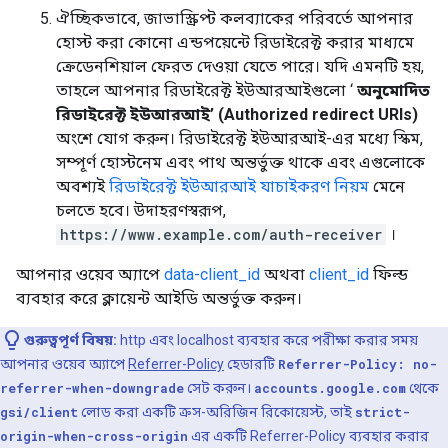
ঐচ্ছিকভাবে, জাভাস্ক্রিপ্ট কলব্যাকের পরিবর্তে আপনার
হোস্ট করা কোনো এন্ডপয়েন্টে রিডাইরেক্ট করার মাধ্যমে
ক্রেডেনশিয়াল ফেরত দেওয়া যেতে পারে। যদি এমনটি হয়,
তাহলে আপনার রিডাইরেক্ট ইউআরআইগুলো ‘
অনুমোদিত
রিডাইরেক্ট ইউআরআই’ (Authorized redirect URIs)
অংশে যোগ করুন। রিডাইরেক্ট ইউআরআই-এর মধ্যে স্কিম,
সম্পূর্ণ হোস্টনেম এবং পাথ অন্তর্ভুক্ত থাকে এবং এগুলোকে
অবশ্যই
রিডাইরেক্ট ইউআরআই যাচাইকরণ নিয়ম
মেনে
চলতে হবে। উদাহরণস্বরূপ,
https://www.example.com/auth-receiver
।
আপনার ওয়েব অ্যাপে
data-client_id
অথবা
client_id
ফিল্ড
ব্যবহার করে ক্লায়েন্ট আইডি অন্তর্ভুক্ত করুন।
গুরুত্বপূর্ণ বিষয়:
http এবং localhost ব্যবহার করে পরীক্ষা করার সময়
আপনার ওয়েব অ্যাপে
Referrer-Policy
হেডারটি
Referrer-Policy: no-
referrer-when-downgrade
সেট করুন।
accounts.google.com
থেকে
gsi/client
লোড করা একটি ক্রস-অরিজিন রিকোয়েস্ট, তাই
strict-
origin-when-cross-origin
এর একটি Referrer-Policy ব্যবহার করার