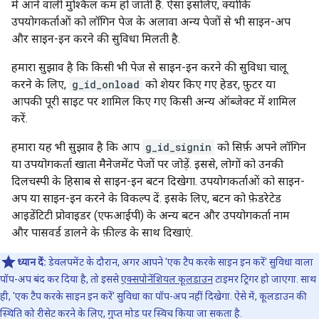
में आने वाली मुश्किल कम हो जाती है. ऐसा इसलिए, क्योंकि
उपयोगकर्ताओं को लॉगिन पेज के अलावा अन्य पेजों से भी साइन-अप
और साइन-इन करने की सुविधा मिलती है.
हमारा सुझाव है कि किसी भी पेज से साइन-इन करने की सुविधा चालू
करने के लिए,
g_id_onload
को शेयर किए गए हेडर, फ़ुटर या
आपकी पूरी साइट पर शामिल किए गए किसी अन्य ऑब्जेक्ट में शामिल
करें.
हमारा यह भी सुझाव है कि आप
g_id_signin
को सिर्फ़ अपने लॉगिन
या उपयोगकर्ता खाता मैनेजमेंट पेजों पर जोड़ें. इससे, लोगों को उनकी
दिलचस्पी के हिसाब से साइन-इन बटन दिखेगा. उपयोगकर्ताओं को साइन-
अप या साइन-इन करने के विकल्प दें. इसके लिए, बटन को फ़ेडरेटेड
आइडेंटिटी प्रोवाइडर (एफआईपी) के अन्य बटन और उपयोगकर्ता नाम
और पासवर्ड डालने के फ़ील्ड के साथ दिखाएं.
ध्यान दें:
डेवलपमेंट के दौरान, अगर आपने 'एक टैप करके साइन इन करें' सुविधा वाला
पॉप-अप बंद कर दिया है, तो इससे
एक्सपोनेंशियल कूलडाउन
टाइमर ट्रिगर हो जाएगा. साथ
ही, 'एक टैप करके साइन इन करें' सुविधा का पॉप-अप नहीं दिखेगा. ऐसे में, कूलडाउन की
स्थिति को रीसेट करने के लिए, गुप्त मोड पर स्विच किया जा सकता है.