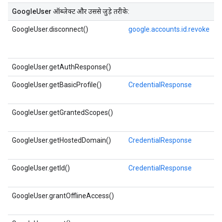
GoogleUser
ऑब्जेक्ट और उससे जुड़े तरीके:
GoogleUser.disconnect()
google.accounts.id.revoke
GoogleUser.getAuthResponse()
GoogleUser.getBasicProfile()
CredentialResponse
GoogleUser.getGrantedScopes()
GoogleUser.getHostedDomain()
CredentialResponse
GoogleUser.getId()
CredentialResponse
GoogleUser.grantOfflineAccess()