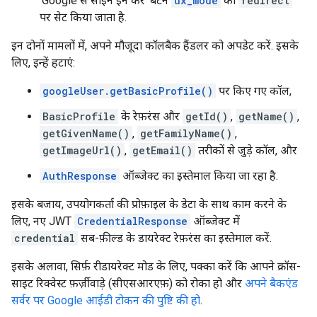
'Google से साइन इन करें' बटन
ux_mode
को
redirect
पर सेट किया जाता है.
इन दोनों मामलों में, अपने मौजूदा कॉलबैक हैंडलर को अपडेट करें. इसके
लिए, इन्हें हटाएं:
googleUser.getBasicProfile()
पर किए गए कॉल,
BasicProfile
के रेफ़रंस और
getId()
,
getName()
,
getGivenName()
,
getFamilyName()
,
getImageUrl()
,
getEmail()
तरीकों से जुड़े कॉल, और
AuthResponse
ऑब्जेक्ट का इस्तेमाल किया जा रहा है.
इसके बजाय, उपयोगकर्ता की प्रोफ़ाइल के डेटा के साथ काम करने के
लिए, नए JWT
CredentialResponse
ऑब्जेक्ट में
credential
सब-फ़ील्ड के डायरेक्ट रेफ़रंस का इस्तेमाल करें.
इसके अलावा, सिर्फ़ रीडायरेक्ट मोड के लिए, पक्का करें कि आपने क्रॉस-
साइट रिक्वेस्ट फ़र्ज़ीवाड़े (सीएसआरएफ़) को रोका हो और
अपने बैकएंड
सर्वर पर Google आईडी टोकन की पुष्टि की हो
.