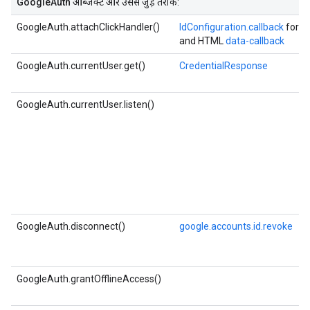
GoogleAuth
ऑब्जेक्ट और उससे जुड़े तरीके:
GoogleAuth.attachClickHandler()
IdConfiguration.callback
for J
and HTML
data-callback
GoogleAuth.currentUser.get()
CredentialResponse
GoogleAuth.currentUser.listen()
GoogleAuth.disconnect()
google.accounts.id.revoke
GoogleAuth.grantOfflineAccess()