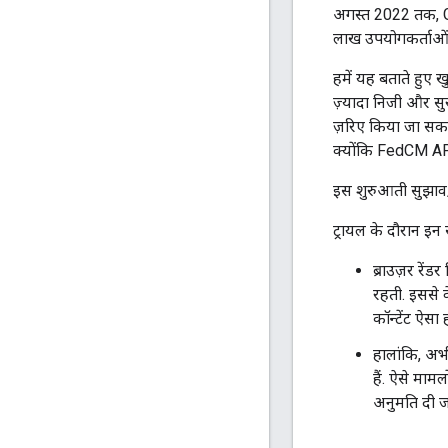
अगस्त 2022 तक, G
लाख उपयोगकर्ताओं
हमें यह बताते हुए ख
ज़्यादा निजी और सु
ज़रिए किया जा सकत
क्योंकि FedCM API क
इस शुरुआती सुझाव/र
ट्रायल के दौरान इ
ब्राउज़र रें
रहती. इससे व
कॉन्टेंट ऐस
हालांकि, अभ
हैं. ऐसे मामलो
अनुमति दी ज