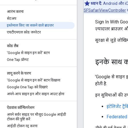
ध्यान दें:
Android और iOS 
SFSafariViewController
क
आरंभ करना
सेटअप
Sign In With Goog
इस्तेमाल किए जा सकने वाले ब्राउज़र
ज़्यादातर ब्राउज़र 
एचटीएमएल कोड जनरेटर
सुरक्षा से जुड़े जो
कोड लैब
'Google से साइन इन करें' बटन
One Tap प्रॉम्प्ट
इनके साथ क
लागू करने के चरण
'Google से साइन इ
'Google से साइन इन करें' बटन दिखाना
होती है.
Google One Tap को दिखाएं
अपने-आप साइन इन और साइन आउट होना
इन सुविधाओं की उप
इंटेलिजेंट ट्रैक
ऐडवांस कॉन्फ़िगरेशन
अपने सर्वर साइड पर मौजूद Google आईडी
Federated
टोकन की पुष्टि करें
आईडी टोकन रद्द करना