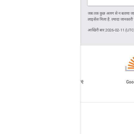
जब तक कुछ अलग से न बताया जाए
लाइसेंस मिला है. ज़्यादा जानकारी
आखिरी बार 2026-02-11 (UTC)
GitHub
हमारे नमूने लें और उन्हें खुद आज़माएं
Goog
प्रॉडक्ट की जानकारी
सेवा की शर्तों
ब्रैंडिंग के दिशा-निर्देश