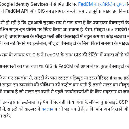
oogle Identity Services ने सीमित तौर पर
FedCM का ऑरिजिन ट्रायल
क
 ने FedCM API और GIS का इस्तेमाल करके, सफलतापूर्वक साइन इन किया.
ुशी हो रही है कि शुरुआती सुझाव/राय से पता चला है कि ज़्यादातर वेबसाइटों के
रक्षित साइन-इन प्रोसेस पर स्विच किया जा सकता है. ऐसा, मौजूदा GIS लाइब्रे
ा है.
उपयोगकर्ता के मौजूदा फ़्लो और वेबसाइटों में बहुत कम या कोई बदलाव न
ा बड़े पैमाने पर इस्तेमाल, मौजूदा वेबसाइटों के बिना किसी समस्या के माइग्रे
ाय के आधार पर, GIS ने FedCM के साथ GIS की टेस्टिंग में ज़्यादा लोगों क
न समस्याओं का पता चला था. GIS के FedCM को अपनाने पर, कुछ वेबसाइटों को
डर किए गए डायलॉग से, साइटों के पास स्टाइल एट्रिब्यूट या इंटरमीडिएट iframe इस
े साइन-इन डायलॉग की पोज़िशन को कंट्रोल कर पाती हैं. इससे साइट का मौजूदा 
ा हो सकता है जो साइन इन करने से पहले उपयोगकर्ताओं के लिए मददगार या ज़रू
ी तक इसका इस्तेमाल बड़े पैमाने पर नहीं किया गया है, लेकिन कुछ साइटें
ं में, साइटों को ब्राउज़र में
बदलाव
करने पड़ सकते हैं, ताकि पॉप-अप दिखाने और
ा सके.