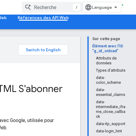
/
 Web
Références des API Web
Sur cette page
e
Élément avec l'ID
"g_id_onload"
Attributs de
données
Types d'attributs
data-
color_scheme
HTML S'abonner
data-
essential_claims
data-
intermediate_ifra
me_close_callba
ck
vec Google, utilisée pour
data-itp_support
Web.
data-login_hint