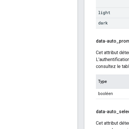
light
dark
data-auto
_
pro
Cet attribut déte
L'authentificati
consultez le tab
Type
booléen
data-auto
_
sele
Cet attribut déte