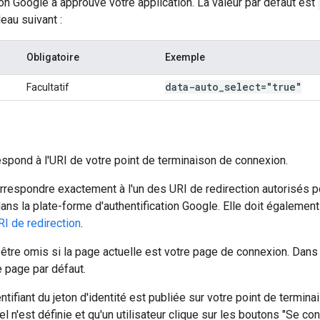
n Google a approuvé votre application. La valeur par défaut est
eau suivant :
Obligatoire
Exemple
data-auto
_
select="true"
Facultatif
respond à l'URI de votre point de terminaison de connexion.
orrespondre exactement à l'un des URI de redirection autorisés p
ans la plate-forme d'authentification Google. Elle doit égalemen
RI de redirection
.
t être omis si la page actuelle est votre page de connexion. Dans 
e page par défaut.
ntifiant du jeton d'identité est publiée sur votre point de termi
el n'est définie et qu'un utilisateur clique sur les boutons "Se c