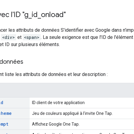
ec l'ID "g
_
id
_
onload"
er les attributs de données S'identifier avec Google dans n'imp
e
<div>
et
<span>
. La seule exigence est que l'ID de l'élément 
t ID sur plusieurs éléments.
e données
t liste les attributs de données et leur description :
id
ID client de votre application
cheme
Jeu de couleurs appliqué à l'invite One Tap.
ompt
Affichez Google One Tap.