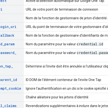
lect
Active la sélection automatique sur Google One Tap.
ri
URL de votre point de terminaison de connexion
k
Nom de la fonction de gestionnaire de jeton d'identité
login
_
uri
URL du point de terminaison de votre gestionnaire d'i
callback
Nom de la fonction de gestionnaire d'identifiants de 
id
_
param
credential
.
id
Nom du paramètre pour la valeur
password
_
credential
.
pass
Nom du paramètre pour la valeur
on
_
tap
_
Détermine si l'invite doit être annulée si l'utilisateur cl
parent
_
id
ID DOM de l'élément conteneur de l'invite One Tap
ompt
_
cookie
Ignore l'authentification en un clic si le cookie spécifié
Chaîne aléatoire pour les jetons d'identité
al
_
claims
Revendications supplémentaires à inclure dans le jeton