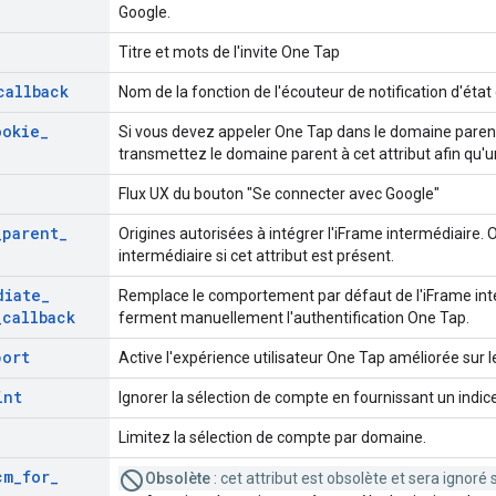
Google.
Titre et mots de l'invite One Tap
callback
Nom de la fonction de l'écouteur de notification d'état d
ookie
_
Si vous devez appeler One Tap dans le domaine paren
transmettez le domaine parent à cet attribut afin qu'un
Flux UX du bouton "Se connecter avec Google"
_
parent
_
Origines autorisées à intégrer l'iFrame intermédiaire
intermédiaire si cet attribut est présent.
diate
_
Remplace le comportement par défaut de l'iFrame inter
_
callback
ferment manuellement l'authentification One Tap.
port
Active l'expérience utilisateur One Tap améliorée sur l
int
Ignorer la sélection de compte en fournissant un indice
Limitez la sélection de compte par domaine.
cm
_
for
_
Obsolète
: cet attribut est obsolète et sera ignoré s'i