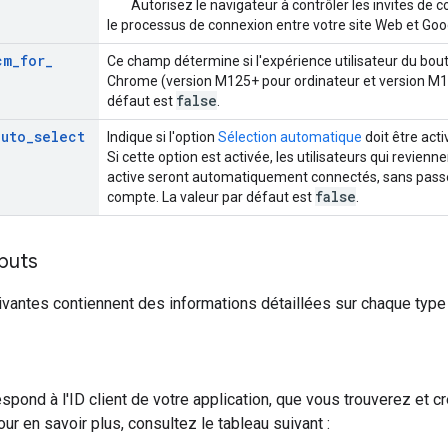
Autorisez le navigateur à contrôler les invites de co
le processus de connexion entre votre site Web et Goo
cm
_
for
_
Ce champ détermine si l'expérience utilisateur du bout
Chrome (version M125+ pour ordinateur et version M12
false
défaut est
.
auto
_
select
Indique si l'option
Sélection automatique
doit être act
Si cette option est activée, les utilisateurs qui revien
active seront automatiquement connectés, sans passer 
false
compte. La valeur par défaut est
.
ibuts
vantes contiennent des informations détaillées sur chaque type d
respond à l'ID client de votre application, que vous trouverez et 
ur en savoir plus, consultez le tableau suivant :