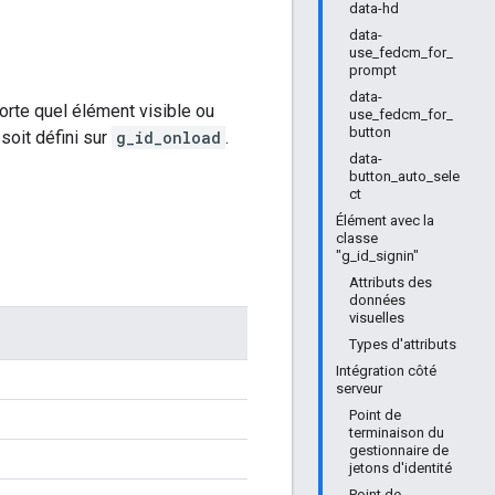
data-hd
data-
use_fedcm_for_
prompt
data-
orte quel élément visible ou
use_fedcm_for_
button
soit défini sur
g_id_onload
.
data-
button_auto_sele
ct
Élément avec la
classe
"g_id_signin"
Attributs des
données
visuelles
Types d'attributs
Intégration côté
serveur
Point de
terminaison du
gestionnaire de
jetons d'identité
Point de