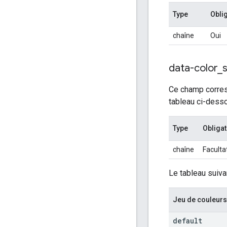
Type
Obli
chaîne
Oui
data-color
_
Ce champ corresp
tableau ci-desso
Type
Obligat
chaîne
Facultat
Le tableau suiva
Jeu de couleurs
default