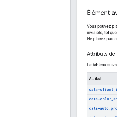
Élément av
Vous pouvez plac
invisible, tel qu
Ne placez pas ce
Attributs d
Le tableau suivan
Attribut
data-client
_
data-color
_
s
data-auto
_
pr