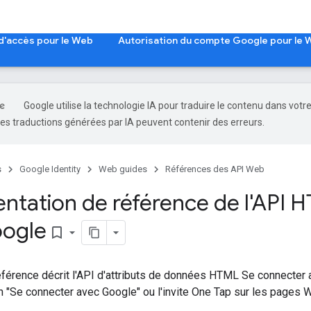
d'accès pour le Web
Autorisation du compte Google pour le
Google utilise la technologie IA pour traduire le contenu dans votr
es traductions générées par IA peuvent contenir des erreurs.
s
Google Identity
Web guides
Références des API Web
tation de référence de l'API 
oogle
bookmark_border
férence décrit l'API d'attributs de données HTML Se connecter a
on "Se connecter avec Google" ou l'invite One Tap sur les pages 