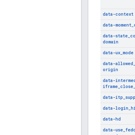
data-context
data-moment
_
data-state
_
c
domain
data-ux
_
mode
data-allowed
origin
data-interme
iframe
_
close
data-itp
_
sup
data-login
_
h
data-hd
data-use
_
fed