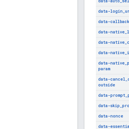
data-auto
_
se
data-login
_
u
data-callbac
data-native
_
data-native
_
data-native
_
data-native
_
param
data-cancel
_
outside
data-prompt
_
data-skip
_
pr
data-nonce
data-essenti