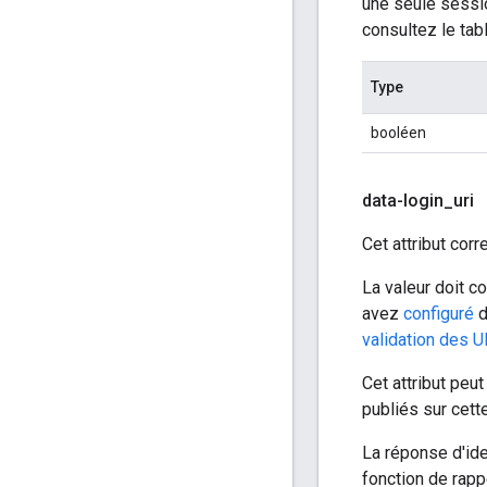
une seule sessio
consultez le tabl
Type
booléen
data-login
_
uri
Cet attribut cor
La valeur doit c
avez
configuré
d
validation des U
Cet attribut peu
publiés sur cett
La réponse d'ide
fonction de rapp