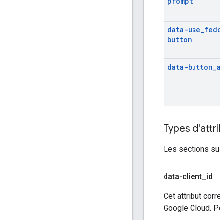
prompt
data-use
_
fed
button
data-button
_
Types d'attr
Les sections sui
data-client
_
id
Cet attribut cor
Google Cloud. Po