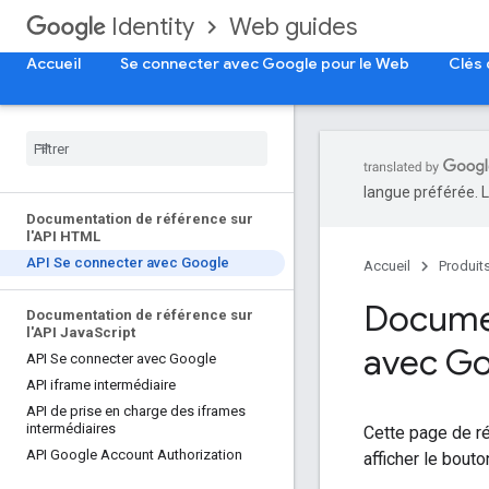
Web guides
Identity
Accueil
Se connecter avec Google pour le Web
Clés 
langue préférée. L
Documentation de référence sur
l'API HTML
API Se connecter avec Google
Accueil
Produit
Documen
Documentation de référence sur
l'API Java
Script
avec G
API Se connecter avec Google
API iframe intermédiaire
API de prise en charge des iframes
intermédiaires
Cette page de ré
API Google Account Authorization
afficher le bout