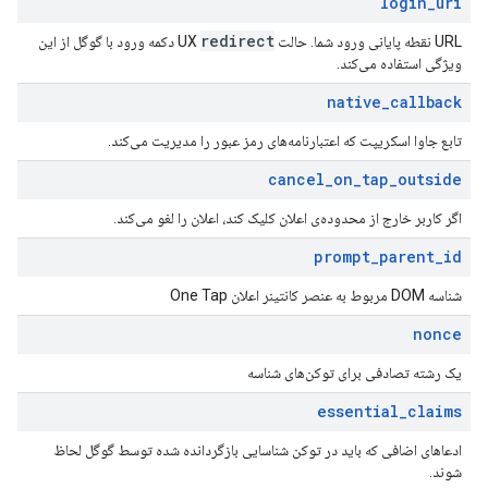
login
_
uri
redirect
URL نقطه پایانی ورود شما. حالت UX
دکمه ورود با گوگل از این
ویژگی استفاده می‌کند.
native
_
callback
تابع جاوا اسکریپت که اعتبارنامه‌های رمز عبور را مدیریت می‌کند.
cancel
_
on
_
tap
_
outside
اگر کاربر خارج از محدوده‌ی اعلان کلیک کند، اعلان را لغو می‌کند.
prompt
_
parent
_
id
شناسه DOM مربوط به عنصر کانتینر اعلان One Tap
nonce
یک رشته تصادفی برای توکن‌های شناسه
essential
_
claims
ادعاهای اضافی که باید در توکن شناسایی بازگردانده شده توسط گوگل لحاظ
شوند.