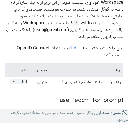
Workspace خود وارد سیستم شود، از این برای ارائه یک اشاره‌گر نام
دامنه به گوگل استفاده کنید. در صورت موفقیت، حساب‌های کاربری
نمایش داده شده هنگام انتخاب حساب به دامنه ارائه شده محدود
می‌شوند. مقدار wildcard:
*
فقط حساب‌های Workspace را به کاربر
ارائه می‌دهد و حساب‌های کاربری (user@gmail.com) را هنگام انتخاب
حساب کاربری حذف می‌کند.
برای اطلاعات بیشتر، به فیلد
hd
در مستندات OpenID Connect
مراجعه کنید.
نوع
مورد نیاز
مثال
hd: '*'
رشته. یک نام دامنه کاملاً واجد شرایط یا *.
اختیاری
use
_
fedcm
_
for
_
prompt
منسوخ شده:
این ویژگی منسوخ شده است و در صورت استفاده نادیده گرفته
می‌شود.