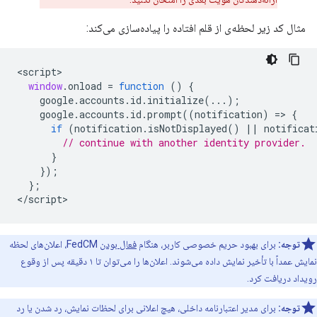
مثال کد زیر لحظه‌ی از قلم افتاده را پیاده‌سازی می‌کند:
<
script
window
.
onload
=
function
()
{
google
.
accounts
.
id
.
initialize
(...);
google
.
accounts
.
id
.
prompt
((
notification
)
=
>
{
if
(
notification
.
isNotDisplayed
()
||
notificat
// continue with another identity provider.
}
});
};
<
/script
توجه:
برای بهبود حریم خصوصی کاربر، هنگام
فعال بودن
FedCM، اعلان‌های لحظه
نمایش عمداً با تأخیر نمایش داده می‌شوند. اعلان‌ها را می‌توان تا ۱ دقیقه پس از وقوع
رویداد دریافت کرد.
توجه:
برای مدیر اعتبارنامه داخلی، هیچ اعلانی برای لحظات نمایش، رد شدن یا رد