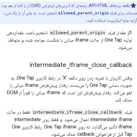
نکته:
برخلاف API HTML، رشته‌ای که آدرس‌های اینترنتی (URI) آن با کاما از هم جدا
شده‌اند، برای فیلد
allowed_parent_origin
نامعتبر است. به جای آن از یک شیء
آرایه جاوا اسکریپت استفاده کنید.
اگر مقدار فیلد
allowed_parent_origin
نامعتبر باشد، مقداردهی
اولیه One Tap از حالت iframe میانی با شکست مواجه شده و متوقف
می‌شود.
intermediate
_
iframe
_
close
_
callback
وقتی کاربران با ضربه زدن روی دکمه 'X' در رابط کاربری One Tap، به
صورت دستی One Tap را می‌بندند، رفتار پیش‌فرض iframe میانی را
لغو می‌کند. رفتار پیش‌فرض این است که iframe میانی را فوراً از DOM
حذف کند.
فیلد
intermediate_iframe_close_callback
فقط در حالت
intermediate iframe اعمال می‌شود. و فقط روی intermediate
iframe تأثیر می‌گذارد، نه روی One Tap iframe. رابط کاربری One
Tap قبل از فراخوانی callback حذف می‌شود.