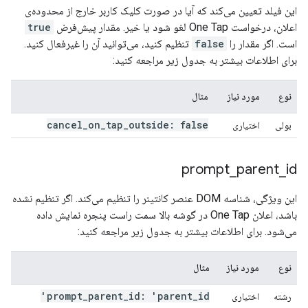
این فیلد تعیین می‌کند که آیا در صورت کلیک کاربر خارج از محدوده‌ی
اعلان، درخواست One Tap لغو شود یا خیر. مقدار پیش‌فرض
true
است. اگر مقدار را
false
تنظیم کنید، می‌توانید آن را غیرفعال کنید.
برای اطلاعات بیشتر به جدول زیر مراجعه کنید:
نوع
مورد نیاز
مثال
cancel
_
on
_
tap
_
outside: false
بولی
اختیاری
prompt
_
parent
_
id
این ویژگی، شناسه DOM عنصر کانتینر را تنظیم می‌کند. اگر تنظیم نشده
باشد، اعلان One Tap در گوشه بالا سمت راست پنجره نمایش داده
می‌شود. برای اطلاعات بیشتر به جدول زیر مراجعه کنید:
نوع
مورد نیاز
مثال
prompt
_
parent
_
id: 'parent
_
id'
رشته
اختیاری