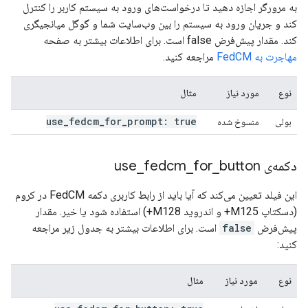
به مرورگر اجازه دهید تا درخواست‌های ورود به سیستم کاربر را کنترل
کند و جریان ورود به سیستم را بین وب‌سایت شما و گوگل میانجیگری
کند. مقدار پیش‌فرض false است. برای اطلاعات بیشتر به صفحه
مهاجرت به FedCM
مراجعه کنید.
نوع
مورد نیاز
مثال
use
_
fedcm
_
for
_
prompt: true
بولی
منسوخ شده
دکمه‌ی use
button
_
for
_
fedcm
_
این فیلد تعیین می‌کند که آیا باید از رابط کاربری دکمه FedCM در کروم
(دسکتاپ M125+ و اندروید M128+) استفاده شود یا خیر. مقدار
پیش‌فرض
false
است. برای اطلاعات بیشتر به جدول زیر مراجعه
کنید:
نوع
مورد نیاز
مثال