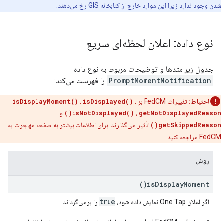
شدن وجود ندارد زیرا این موارد خارج از کتابخانه GIS رخ می‌دهند.
نوع داده: اعلان لحظه‌ای سریع
جدول زیر متدها و توضیحات مربوط به نوع داده
PromptMomentNotification
را فهرست می‌کند:
احتیاط:
تغییرات FedCM بر
،
isDisplayed()
،
isDisplayMoment()
getNotDisplayedReason()
،
isNotDisplayed()
و
getSkippedReason()
تأثیر می‌گذارند. برای اطلاعات بیشتر به صفحه
مهاجرت به
FedCM مراجعه کنید
.
روش
)
is
Display
Moment(
true
اگر اعلان One Tap نمایش داده شود،
را برمی‌گرداند.