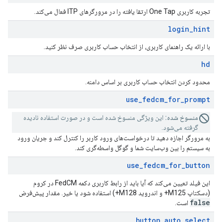
تجربه کاربری One Tap ارتقا یافته را در مرورگرهای ITP فعال می‌کند.
login
_
hint
با ارائه یک راهنمای کاربری، از انتخاب حساب کاربری صرف نظر کنید.
hd
محدود کردن انتخاب حساب کاربری بر اساس دامنه.
use
_
fedcm
_
for
_
prompt
منسوخ شده:
این ویژگی منسوخ شده است و در صورت استفاده نادیده
گرفته می‌شود.
به مرورگر اجازه دهید تا درخواست‌های ورود کاربر را کنترل کند و جریان ورود
به سیستم را بین وب‌سایت شما و گوگل واسطه‌گری کند.
use
_
fedcm
_
for
_
button
این فیلد تعیین می‌کند که آیا باید از رابط کاربری دکمه FedCM در کروم
(دسکتاپ M125+ و اندروید M128+) استفاده شود یا خیر. مقدار پیش‌فرض
false
است.
button
_
auto
_
select