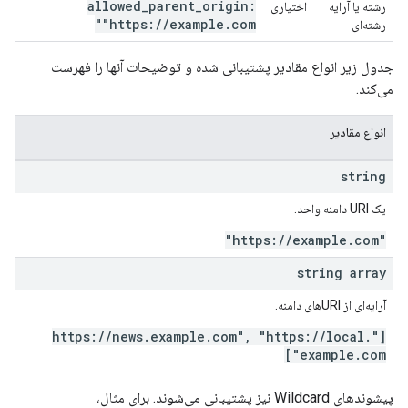
allowed
_
parent
_
origin:
رشته یا آرایه
اختیاری
"https:
/
/
example
.
com"
رشته‌ای
جدول زیر انواع مقادیر پشتیبانی شده و توضیحات آنها را فهرست
می‌کند.
انواع مقادیر
string
یک URI دامنه واحد.
/
/
example
.
com"
"https:
string array
آرایه‌ای از URIهای دامنه.
/
/
news
.
example
.
com"
,
"https:
/
/
local
.
["https:
example
.
com"]
پیشوندهای Wildcard نیز پشتیبانی می‌شوند. برای مثال،