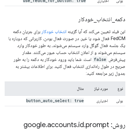
use
_
fedcm
_
for
_
button: true
بولی
اختیاری
دکمه
_
انتخاب
_
خودکار
این فیلد تعیین می‌کند که آیا گزینه
انتخاب خودکار
برای جریان دکمه
FedCM فعال شود یا خیر. در صورت فعال بودن، کاربرانی که دوباره با
یک جلسه فعال گوگل وارد سیستم می‌شوند، به طور خودکار وارد
سیستم می‌شوند و از اعلان انتخاب حساب عبور می‌کنند. مقدار
پیش‌فرض
false
است. شما باید ورود خودکار به دکمه را به طور
صریح در طول راه‌اندازی انتخاب فعال کنید. برای اطلاعات بیشتر به
جدول زیر مراجعه کنید:
نوع
مورد نیاز
مثال
button
_
auto
_
select: true
بولی
اختیاری
روش: google
prompt
.
id
.
accounts
.