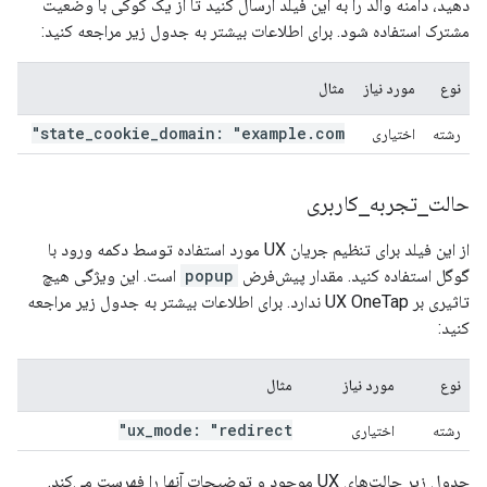
دهید، دامنه والد را به این فیلد ارسال کنید تا از یک کوکی با وضعیت
مشترک استفاده شود. برای اطلاعات بیشتر به جدول زیر مراجعه کنید:
نوع
مورد نیاز
مثال
state
_
cookie
_
domain: "example
.
com"
رشته
اختیاری
حالت
_
تجربه
_
کاربری
از این فیلد برای تنظیم جریان UX مورد استفاده توسط دکمه ورود با
گوگل استفاده کنید. مقدار پیش‌فرض
popup
است. این ویژگی هیچ
تاثیری بر UX OneTap ندارد. برای اطلاعات بیشتر به جدول زیر مراجعه
کنید:
نوع
مورد نیاز
مثال
ux
_
mode: "redirect"
رشته
اختیاری
جدول زیر حالت‌های UX موجود و توضیحات آنها را فهرست می‌کند.