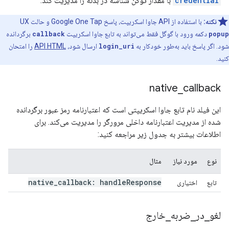
credential
با مقدار توکن شناسه در بدنه را مدیریت کند.
نکته:
با استفاده از API جاوا اسکریپت، پاسخ Google One Tap و حالت UX
popup
دکمه ورود با گوگل فقط می‌تواند به تابع جاوا اسکریپت
callback
برگردانده
شود. اگر پاسخ باید به‌طور خودکار به
login_uri
ارسال شود،
API HTML
را امتحان
کنید.
native
_
callback
این فیلد نام تابع جاوا اسکریپتی است که اعتبارنامه رمز عبور برگردانده
شده از مدیریت اعتبارنامه داخلی مرورگر را مدیریت می‌کند. برای
اطلاعات بیشتر به جدول زیر مراجعه کنید:
نوع
مورد نیاز
مثال
native
_
callback: handle
Response
تابع
اختیاری
لغو
_
در
_
ضربه
_
خارج