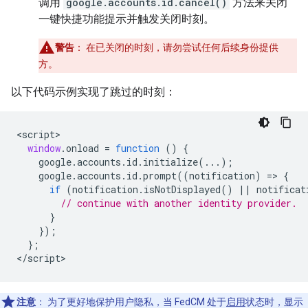
调用
google.accounts.id.cancel()
方法来关闭
一键快捷功能提示并触发关闭时刻。
警告
：
在已关闭的时刻，请勿尝试任何后续身份提供
方。
以下代码示例实现了跳过的时刻：
<
script
window
.
onload
=
function
()
{
google
.
accounts
.
id
.
initialize
(...);
google
.
accounts
.
id
.
prompt
((
notification
)
=
>
{
if
(
notification
.
isNotDisplayed
()
||
notificat
// continue with another identity provider.
}
});
};
<
/script
注意
：
为了更好地保护用户隐私，当 FedCM 处于
启用
状态时，显示