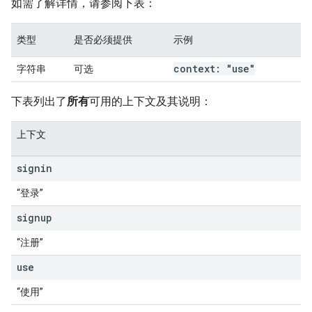
如需了解详情，请参阅下表：
类型
是否必须提供
示例
context: "use"
字符串
可选
下表列出了
所有
可用的上下文及其说明：
上下文
signin
“登录”
signup
“注册”
use
“使用”