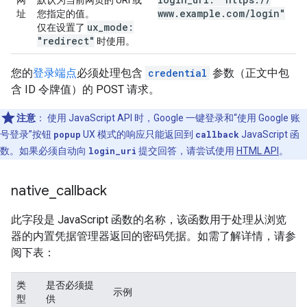
网
默认为当前网页的 URI 或
www
.
example
.
com
/
login"
址
您指定的值。
ux
_
mode:
仅在设置了
"redirect"
时使用。
您的
登录端点
必须处理包含
credential
参数（正文中包
含 ID 令牌值）的 POST 请求。
注意
：
使用 JavaScript API 时，Google 一键登录和“使用 Google 账
号登录”按钮
popup
UX 模式的响应只能返回到
callback
JavaScript 函
数。如果必须自动向
login_uri
提交回答，请尝试使用
HTML API
。
native
_
callback
此字段是 JavaScript 函数的名称，该函数用于处理从浏览
器的内置凭据管理器返回的密码凭据。如需了解详情，请参
阅下表：
类
是否必须提
示例
型
供