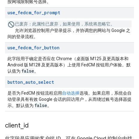
按网域限制账号选择。
use
_
fedcm
_
for
_
prompt
已废弃
：此属性已废弃，如果使用，系统将忽略它。
允许浏览器控制用户登录提示，并协调您的网站与 Google 之
间的登录流程。
use
_
fedcm
_
for
_
button
此字段用于确定是否应在 Chrome（桌面版 M125 及更高版本和
Android 版 M128 及更高版本）上使用 FedCM 按钮用户体验。默
false
认值为
。
button
_
auto
_
select
是否为 FedCM 按钮流程启用
自动选择
选项。如果启用，系统会自
动登录具有有效 Google 会话的回访用户，从而绕过账号选择器提
false
示。默认值为
。
client
_
id
此字段是应用的客户端 ID，可在 Google Cloud 控制台中找