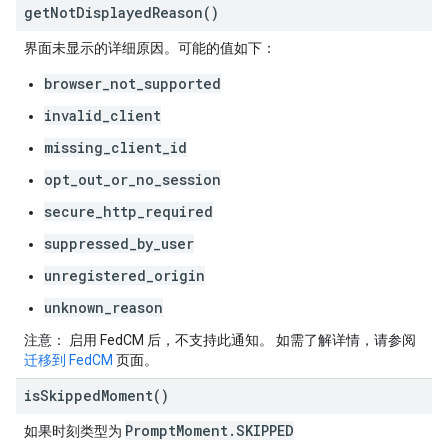
get
Not
Displayed
Reason(
)
界面未显示的详细原因。可能的值如下：
browser_not_supported
invalid_client
missing_client_id
opt_out_or_no_session
secure_http_required
suppressed_by_user
unregistered_origin
unknown_reason
注意：
启用 FedCM 后，不支持此通知。 如需了解详情，请参阅
迁移到 FedCM
页面。
is
Skipped
Moment(
)
Prompt
Moment
.
SKIPPED
如果时刻类型为