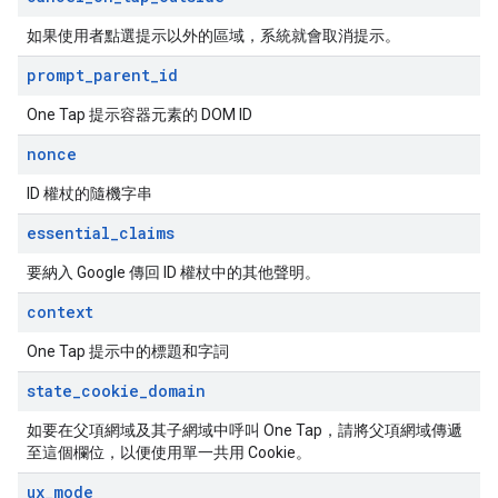
如果使用者點選提示以外的區域，系統就會取消提示。
prompt
_
parent
_
id
One Tap 提示容器元素的 DOM ID
nonce
ID 權杖的隨機字串
essential
_
claims
要納入 Google 傳回 ID 權杖中的其他聲明。
context
One Tap 提示中的標題和字詞
state
_
cookie
_
domain
如要在父項網域及其子網域中呼叫 One Tap，請將父項網域傳遞
至這個欄位，以便使用單一共用 Cookie。
ux
_
mode