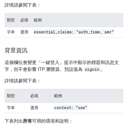
詳情請參閱下表：
類型
必填
範例
essential
_
claims: "auth
_
time
,
amr"
字串
選用
背景資訊
這個欄位會變更「一鍵登入」提示中顯示的標題和訊息文
字，但不會影響 ITP 瀏覽器。預設值為
signin
。
詳情請參閱下表：
類型
必填
範例
context: "use"
字串
選用
下表列出
所有
可用的環境和說明：