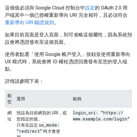
這個值必須與 Google Cloud 控制台中
設定
的 OAuth 2.0 用
戶端其中一個已授權重新導向 URI 完全相符，且必須符合
重新導向 URI 驗證規則
。
如果目前頁面是登入頁面，則可省略這個屬性，因為系統預
設會將憑證發布至這個頁面。
使用者點選「使用 Google 帳戶登入」按鈕並使用重新導向
UX 模式時，系統會將 ID 權杖憑證回應發布至您的登入端
點。
詳情請參閱下表：
類
選用
範例
型
login
_
uri: "https:
/
/
網
預設為目前網頁的 URI，或
www
.
example
.
com
/
login"
址
您指定的值。
ux
_
mode:
只有在設定
"redirect"
時才會使