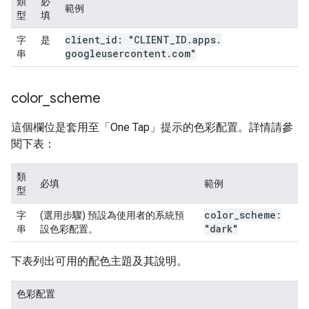
類
必
範例
型
填
client
_
id: "CLIENT
_
ID
.
apps
.
字
是
googleusercontent
.
com"
串
color
_
scheme
這個欄位是套用至「One Tap」提示的色彩配置。詳情請參
閱下表：
類
必填
範例
型
color
_
scheme:
字
(選用步驟) 預設為使用者的系統預
"dark"
串
設色彩配置。
下表列出可用的配色主題及其說明。
色彩配置