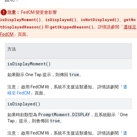
注意：
FedCM 變更會影響
isDisplayMoment()
、
isDisplayed()
、
isNotDisplayed()
、
getNo
tDisplayedReason()
和
getSkippedReason()
。詳情請參閱「
遷移至
FedCM
」頁面。
方法
is
Display
Moment(
)
true
如果顯示 One Tap 提示，則傳回
。
注意：
啟用 FedCM 時，系統不支援這類通知。 詳情請參閱「
遷
移至 FedCM
」頁面。
is
Displayed(
)
Prompt
Moment
.
DISPLAY
如果時刻類型為
，且系統顯示「One
true
Tap」提示，則會傳回
。
注意：
啟用 FedCM 時，系統不支援這類通知。 詳情請參閱「
遷