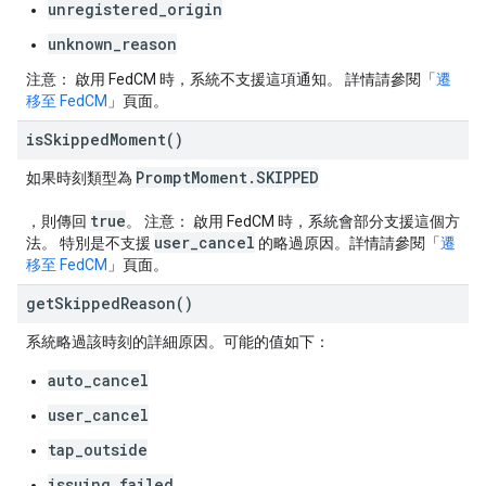
unregistered_origin
unknown_reason
注意：
啟用 FedCM 時，系統不支援這項通知。 詳情請參閱「
遷
移至 FedCM
」頁面。
is
Skipped
Moment(
)
Prompt
Moment
.
SKIPPED
如果時刻類型為
true
，則傳回
。
注意：
啟用 FedCM 時，系統會部分支援這個方
user
_
cancel
法。 特別是不支援
的略過原因。詳情請參閱「
遷
移至 FedCM
」頁面。
get
Skipped
Reason(
)
系統略過該時刻的詳細原因。可能的值如下：
auto_cancel
user_cancel
tap_outside
issuing_failed