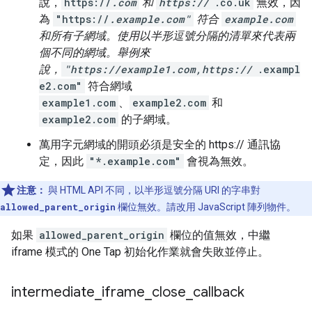
說，
https://
.com
和
https://
.co.uk
無效，因
為
"https://
.example.com"
符合
example.com
和所有子網域。使用以半形逗號分隔的清單來代表兩
個不同的網域。舉例來
說，
"https://example1.com,https://
.exampl
e2.com"
符合網域
example1.com
、
example2.com
和
example2.com
的子網域。
萬用字元網域的開頭必須是安全的 https:// 通訊協
定，因此
"*.example.com"
會視為無效。
注意：
與 HTML API 不同，以半形逗號分隔 URI 的字串對
allowed_parent_origin
欄位無效。請改用 JavaScript 陣列物件。
如果
allowed_parent_origin
欄位的值無效，中繼
iframe 模式的 One Tap 初始化作業就會失敗並停止。
intermediate
_
iframe
_
close
_
callback