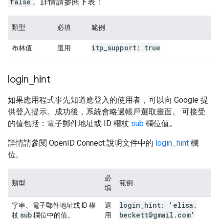
false
。詳情請參閱下表：
類型
必填
範例
itp
_
support: true
布林值
選用
login
_
hint
如果應用程式事先知道應登入的使用者，可以向 Google 提
供登入提示。成功後，系統會略過帳戶選取畫面。 可接受
的值包括：電子郵件地址或 ID 權杖
sub
欄位值。
詳情請參閱 OpenID Connect 說明文件中的
login_hint
欄
位。
必
類型
範例
填
login
_
hint: 'elisa
.
字串、電子郵件地址或 ID 權
選
sub
beckett@gmail
.
com'
杖
欄位中的值。
用