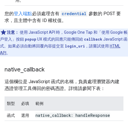
用。
您的
登入端點
必須處理含有
credential
參數的 POST 要
求，且主體中含有 ID 權杖值。
注意：
使用 JavaScript API 時，Google One Tap 和「使用 Google 帳
戶登入」按鈕
popup
UX 模式的回應只能傳回給
callback
JavaScript 函
式。如果必須自動將回覆內容提交至
login_uri
，請嘗試使用
HTML
API
。
native
_
callback
這個欄位是 JavaScript 函式的名稱，負責處理瀏覽器內建
憑證管理工具傳回的密碼憑證。詳情請參閱下表：
類型
必填
範例
native
_
callback: handle
Response
函式
選用