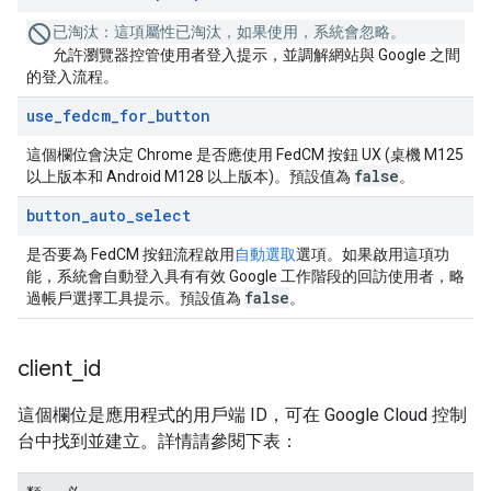
已淘汰：
這項屬性已淘汰，如果使用，系統會忽略。
允許瀏覽器控管使用者登入提示，並調解網站與 Google 之間
的登入流程。
use
_
fedcm
_
for
_
button
這個欄位會決定 Chrome 是否應使用 FedCM 按鈕 UX (桌機 M125
false
以上版本和 Android M128 以上版本)。預設值為
。
button
_
auto
_
select
是否要為 FedCM 按鈕流程啟用
自動選取
選項。如果啟用這項功
能，系統會自動登入具有有效 Google 工作階段的回訪使用者，略
false
過帳戶選擇工具提示。預設值為
。
client
_
id
這個欄位是應用程式的用戶端 ID，可在 Google Cloud 控制
台中找到並建立。詳情請參閱下表：