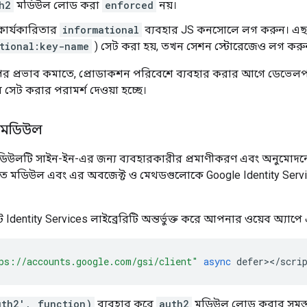
h2
মডিউল লোড করা
enforced
নয়।
কার্যকারিতার
informational
ব্যবহার JS কনসোলে লগ করুন। এছা
tional:key-name
) সেট করা হয়, তখন সেশন স্টোরেজেও লগ করু
র প্রভাব কমাতে, প্রোডাকশন পরিবেশে ব্যবহার করার আগে ডেভেলপমেন্
বে সেট করার পরামর্শ দেওয়া হচ্ছে।
ং মডিউল
িউলটি সাইন-ইন-এর জন্য ব্যবহারকারীর প্রমাণীকরণ এবং অনুমোদনের 
ত মডিউল এবং এর অবজেক্ট ও মেথডগুলোকে Google Identity Services 
Identity Services লাইব্রেরিটি অন্তর্ভুক্ত করে আপনার ওয়েব অ্যাপে
ps://accounts.google.com/gsi/client"
async
defer
><
/
scri
uth2', function)
ব্যবহার করে
auth2
মডিউল লোড করার সমস্ত দৃ