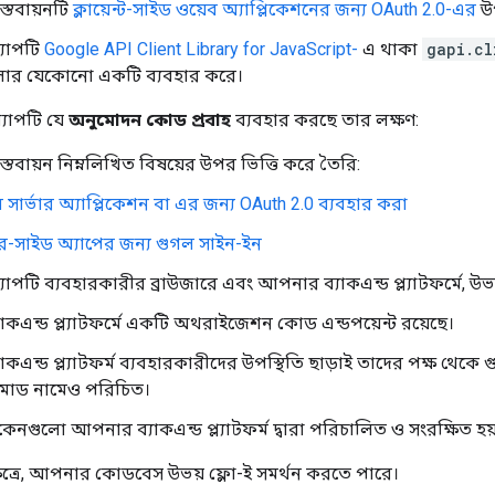
্তবায়নটি
ক্লায়েন্ট-সাইড ওয়েব অ্যাপ্লিকেশনের জন্য OAuth 2.0-এর
উপ
যাপটি
Google API Client Library for JavaScript-
এ থাকা
gapi.cl
োর যেকোনো একটি ব্যবহার করে।
যাপটি যে
অনুমোদন কোড প্রবাহ
ব্যবহার করছে তার লক্ষণ:
তবায়ন নিম্নলিখিত বিষয়ের উপর ভিত্তি করে তৈরি:
 সার্ভার অ্যাপ্লিকেশন বা এর জন্য OAuth 2.0 ব্যবহার করা
ভার-সাইড অ্যাপের জন্য গুগল সাইন-ইন
পটি ব্যবহারকারীর ব্রাউজারে এবং আপনার ব্যাকএন্ড প্ল্যাটফর্মে, উভয
কএন্ড প্ল্যাটফর্মে একটি অথরাইজেশন কোড এন্ডপয়েন্ট রয়েছে।
কএন্ড প্ল্যাটফর্ম ব্যবহারকারীদের উপস্থিতি ছাড়াই তাদের পক্ষ থে
োড নামেও পরিচিত।
কেনগুলো আপনার ব্যাকএন্ড প্ল্যাটফর্ম দ্বারা পরিচালিত ও সংরক্ষিত হয
ত্রে, আপনার কোডবেস উভয় ফ্লো-ই সমর্থন করতে পারে।