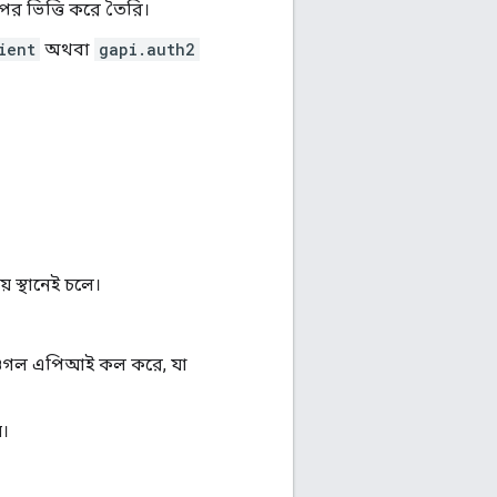
র ভিত্তি করে তৈরি।
ient
অথবা
gapi.auth2
় স্থানেই চলে।
কে গুগল এপিআই কল করে, যা
়।