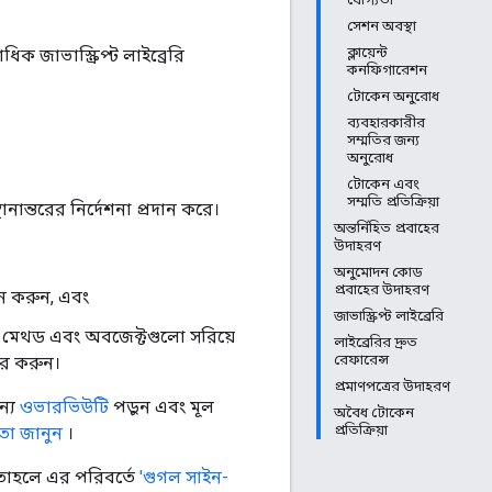
সেশন অবস্থা
ক্লায়েন্ট
 জাভাস্ক্রিপ্ট লাইব্রেরি
কনফিগারেশন
টোকেন অনুরোধ
ব্যবহারকারীর
সম্মতির জন্য
অনুরোধ
টোকেন এবং
সম্মতি প্রতিক্রিয়া
থানান্তরের নির্দেশনা প্রদান করে।
অন্তর্নিহিত প্রবাহের
উদাহরণ
অনুমোদন কোড
প্রবাহের উদাহরণ
াপন করুন, এবং
জাভাস্ক্রিপ্ট লাইব্রেরি
মেথড এবং অবজেক্টগুলো সরিয়ে
লাইব্রেরির দ্রুত
রেফারেন্স
ার করুন।
প্রমাণপত্রের উদাহরণ
ন্য
ওভারভিউটি
পড়ুন এবং মূল
অবৈধ টোকেন
প্রতিক্রিয়া
তা জানুন
।
তাহলে এর পরিবর্তে
'গুগল সাইন-