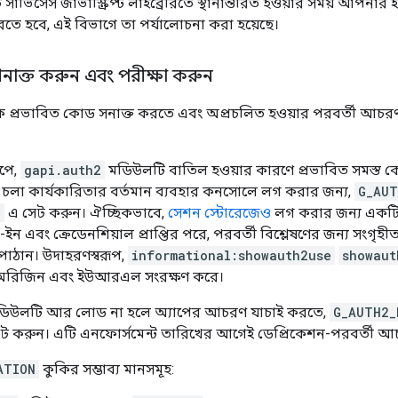
ার্ভিসেস জাভাস্ক্রিপ্ট লাইব্রেরিতে স্থানান্তরিত হওয়ার সময় আপনার 
তে হবে, এই বিভাগে তা পর্যালোচনা করা হয়েছে।
শনাক্ত করুন এবং পরীক্ষা করুন
 প্রভাবিত কোড সনাক্ত করতে এবং অপ্রচলিত হওয়ার পরবর্তী আচরণ
াপে,
gapi.auth2
মডিউলটি বাতিল হওয়ার কারণে প্রভাবিত সমস্ত ক
ে চলা কার্যকারিতার বর্তমান ব্যবহার কনসোলে লগ করার জন্য,
G_AUT
l
এ সেট করুন। ঐচ্ছিকভাবে,
সেশন স্টোরেজেও
লগ করার জন্য একটি
ন এবং ক্রেডেনশিয়াল প্রাপ্তির পরে, পরবর্তী বিশ্লেষণের জন্য সংগৃহ
 পাঠান। উদাহরণস্বরূপ,
informational:showauth2use
showaut
 অরিজিন এবং ইউআরএল সংরক্ষণ করে।
িউলটি আর লোড না হলে অ্যাপের আচরণ যাচাই করতে,
G_AUTH2_
ট করুন। এটি এনফোর্সমেন্ট তারিখের আগেই ডেপ্রিকেশন-পরবর্তী আচ
ATION
কুকির সম্ভাব্য মানসমূহ: