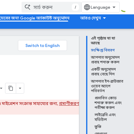
/
য়েবের জন্য Google অ্যাকাউন্ট অনুমোদন
আরও দেখুন
এই পৃষ্ঠায় যা যা
আছে
সংক্ষিপ্ত বিবরণ
আপনার অনুমোদন
প্রবাহ শনাক্ত করুন
একটি অনুমোদন
প্রবাহ বেছে নিন
আপনার ইন-ব্রাউজার
ওয়েব অ্যাপে
পরিবর্তন
প্রভাবিত কোড
শনাক্ত করুন এবং
াইগ্রেশন সংক্রান্ত সাহায্যের জন্য,
প্রমাণীকরণ
পরীক্ষা করুন
লাইব্রেরি এবং
মডিউল
কুকি
যোগ্যতা