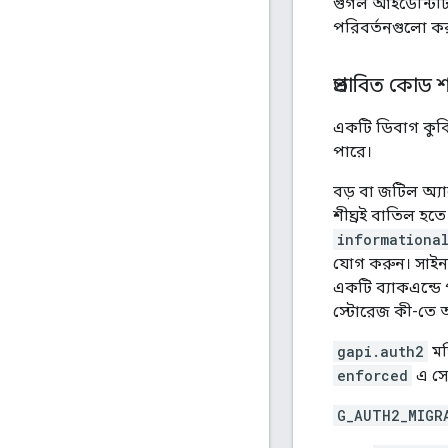
গুগল আইডেন্টিটি স
পরিবর্তনগুলো কর
প্রভাবিত কোড 
একটি ডিবাগ কুকি
পারে।
বড় বা জটিল অ্য
শীঘ্রই বাতিল হত
informationa
যোগ করুন। সাইন-ই
একটি ব্যাকএন্ডে
স্টোরেজ কী-তে
gapi.auth2
মড
enforced
এ সে
G_AUTH2_MIGR