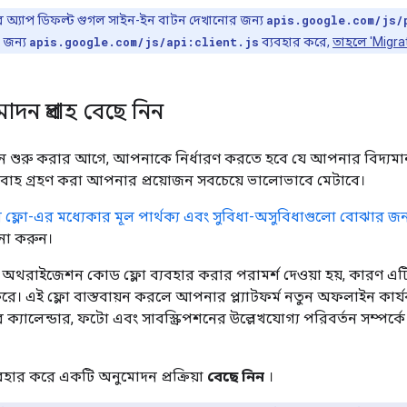
অ্যাপ ডিফল্ট গুগল সাইন-ইন বাটন দেখানোর জন্য
apis.google.com/js/
 জন্য
apis.google.com/js/api:client.js
ব্যবহার করে,
তাহলে 'Migra
দন প্রবাহ বেছে নিন
 শুরু করার আগে, আপনাকে নির্ধারণ করতে হবে যে আপনার বিদ্যমান ক
প্রবাহ গ্রহণ করা আপনার প্রয়োজন সবচেয়ে ভালোভাবে মেটাবে।
্লো-এর মধ্যেকার মূল পার্থক্য এবং সুবিধা-অসুবিধাগুলো বোঝার জন্
চনা করুন।
ে, অথরাইজেশন কোড ফ্লো ব্যবহার করার পরামর্শ দেওয়া হয়, কারণ এটি 
ন করে। এই ফ্লো বাস্তবায়ন করলে আপনার প্ল্যাটফর্ম নতুন অফলাইন ক
 ক্যালেন্ডার, ফটো এবং সাবস্ক্রিপশনের উল্লেখযোগ্য পরিবর্তন সম্
বহার করে একটি অনুমোদন প্রক্রিয়া
বেছে নিন
।