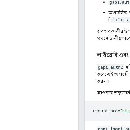
gapi.aut
অপ্রচলিত 
(
informa
ব্যবহারকারীর উপ
প্রথমে স্থানীয়ভা
লাইব্রেরি এব
gapi.auth2
মড
করে; এই অপ্রচলি
করুন।
আপনার ডকুমেন্টে 
<
script
src
=
"htt
gapi.load('a