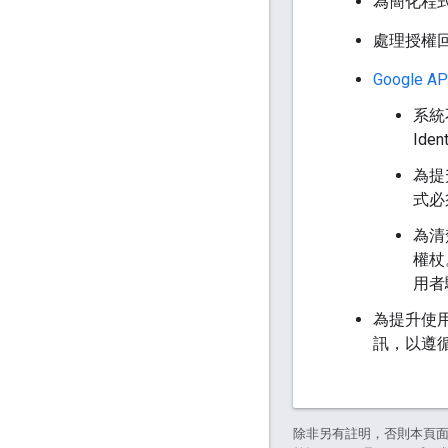
為簡化程式
處理授權
Google A
系統
Id
為提
式必
為清
權杖
用者
為提升使
訊，以遵
除非另有註明，否則本頁