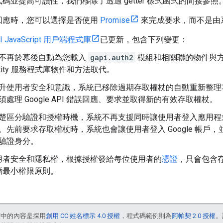
碼並提高可讀性，我們移除了透過 getter 樣式函式的間接參照
回應時，您可以選擇是否使用
Promise
來完成要求，而不是由
PI JavaScript 用戶端程式庫
已更新，包含下列變更：
不再於幕後自動為您載入
gapi.auth2
模組和相關聯的物件與方法
entity 服務程式庫物件和方法取代。
升使用者安全和意識，系統已移除過期存取權杖的自動重新整理
須處理 Google API 錯誤回應、要求並取得新的有效存取權杖。
楚區分驗證和授權時機，系統不再支援同時讓使用者登入應用程式和 
。先前要求存取權杖時，系統也會讓使用者登入 Google 帳戶，並傳
驗證身分。
用者安全和隱私權，根據授權發給每位使用者的
憑證
，只會包含
循最小權限原則。
面中的內容是採用
創用 CC 姓名標示 4.0 授權
，程式碼範例則為
阿帕契 2.0 授權
。