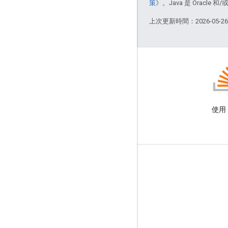
策
》。Java 是 Oracl
上次更新時間：2026-05-2
GitHub
運用現有樣本進行設計
使用 
產品資訊
服務條款
品牌宣傳指南