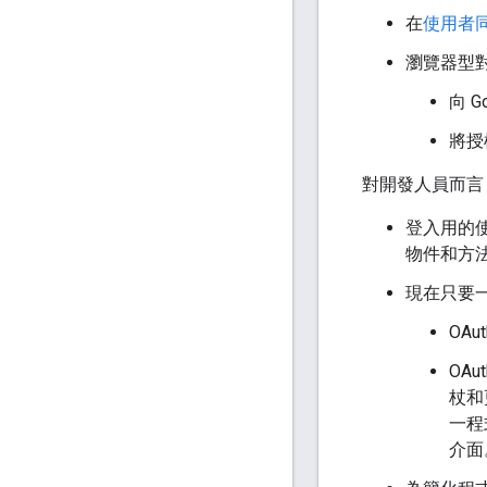
在
使用者
瀏覽器型
向 
將授
對開發人員而言
登入用的
物件和方
現在只要一個
OA
OA
杖和
一程
介面