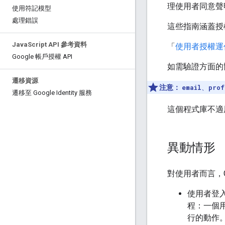
理使用者同意聲明
使用符記模型
處理錯誤
這些指南涵蓋授
Java
Script API 參考資料
「
使用者授權運
Google 帳戶授權 API
如需驗證方面的
遷移資源
注意：
email
、
prof
遷移至 Google Identity 服務
這個程式庫不適用於 
異動情形
對使用者而言，Goo
使用者登入
程：一個
行的動作