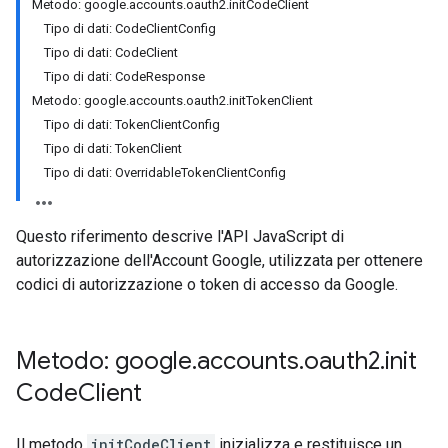
Metodo: google.accounts.oauth2.initCodeClient
Tipo di dati: CodeClientConfig
Tipo di dati: CodeClient
Tipo di dati: CodeResponse
Metodo: google.accounts.oauth2.initTokenClient
Tipo di dati: TokenClientConfig
Tipo di dati: TokenClient
Tipo di dati: OverridableTokenClientConfig
Questo riferimento descrive l'API JavaScript di
autorizzazione dell'Account Google, utilizzata per ottenere
codici di autorizzazione o token di accesso da Google.
Metodo: google
.
accounts
.
oauth2
.
init
Code
Client
Il metodo
initCodeClient
inizializza e restituisce un