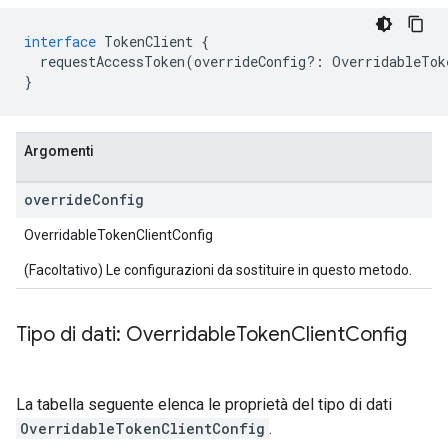
interface
TokenClient
{
requestAccessToken
(
overrideConfig
?:
OverridableTok
}
Argomenti
override
Config
OverridableTokenClientConfig
(Facoltativo) Le configurazioni da sostituire in questo metodo.
Tipo di dati: Overridable
Token
Client
Config
La tabella seguente elenca le proprietà del tipo di dati
OverridableTokenClientConfig
.