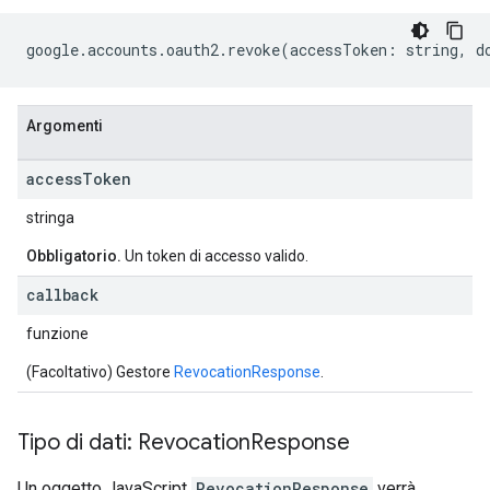
google
.
accounts
.
oauth2
.
revoke
(
accessToken
:
string
,
d
Argomenti
access
Token
stringa
Obbligatorio.
Un token di accesso valido.
callback
funzione
(Facoltativo) Gestore
RevocationResponse
.
Tipo di dati: Revocation
Response
Un oggetto JavaScript
RevocationResponse
verrà