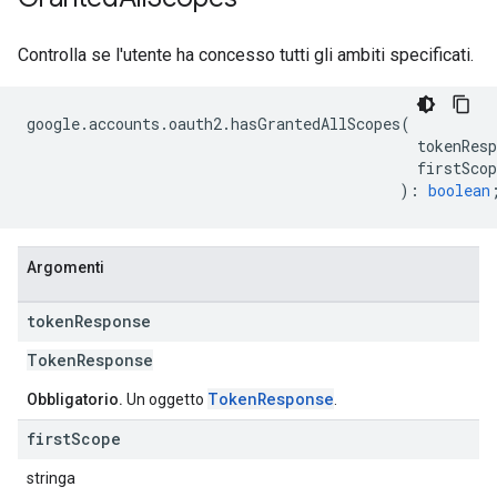
Controlla se l'utente ha concesso tutti gli ambiti specificati.
google
.
accounts
.
oauth2
.
hasGrantedAllScopes
(
tokenResp
firstScop
)
:
boolean
Argomenti
token
Response
Token
Response
TokenResponse
Obbligatorio.
Un oggetto
.
first
Scope
stringa