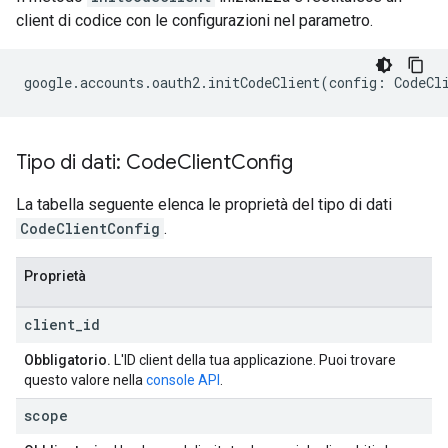
client di codice con le configurazioni nel parametro.
google
.
accounts
.
oauth2
.
initCodeClient
(
config
:
CodeCl
Tipo di dati: Code
Client
Config
La tabella seguente elenca le proprietà del tipo di dati
CodeClientConfig
.
Proprietà
client
_
id
Obbligatorio.
L'ID client della tua applicazione. Puoi trovare
questo valore nella
console API
.
scope