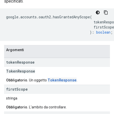
specificati.
google
.
accounts
.
oauth2
.
hasGrantedAnyScope
(
tokenRespo
firstScope
)
:
boolean
;
Argomenti
token
Response
Token
Response
TokenResponse
Obbligatorio.
Un oggetto
.
first
Scope
stringa
Obbligatorio.
L'ambito da controllare.