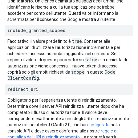
Obbligatorio.
Un elenco delimitato da spazi degli ambiti che
identificano le risorse a cui la tua applicazione potrebbe
accedere per conto dell'utente. Questi valori informano la
schermata per il consenso che Google mostra all'utente.
include
_
granted
_
scopes
true
Facoltativo, il valore predefinito è
. Consente alle
applicazioni di utilizzare l'autorizzazione incrementale per
richiedere l'accesso ad ambiti aggiuntivi nel contesto. Se
false
imposti il valore di questo parametro su
e la richiesta di
autorizzazione viene concessa, il nuovo token di accesso
scope
Code
coprirà solo gli ambiti richiesti da
in questo
Client
Config
.
redirect
_
uri
Obbligatorio per l'esperienza utente di reindirizzamento.
Determina dove il server API reindirizza l'utente dopo che ha
completato il flusso di autorizzazione. Il valore deve
corrispondere esattamente a uno degli URI di reindirizzamento
autorizzati per il client OAuth 2.0, che hai
configurato
nella
console API e deve essere conforme alle nostre
regole di
convalida dell'URI di reindirizzamento
. La proprietà verrà