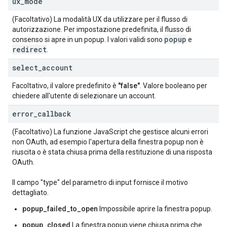
ux
_
mode
(Facoltativo) La modalità UX da utilizzare per il flusso di
autorizzazione. Per impostazione predefinita, il flusso di
popup
consenso si apre in un popup. I valori validi sono
e
redirect
.
select
_
account
Facoltativo, il valore predefinito è
"false"
. Valore booleano per
chiedere all'utente di selezionare un account.
error
_
callback
(Facoltativo) La funzione JavaScript che gestisce alcuni errori
non OAuth, ad esempio l'apertura della finestra popup non è
riuscita o è stata chiusa prima della restituzione di una risposta
OAuth.
Il campo "type" del parametro di input fornisce il motivo
dettagliato.
popup_failed_to_open
Impossibile aprire la finestra popup.
popup_closed
La finestra popup viene chiusa prima che