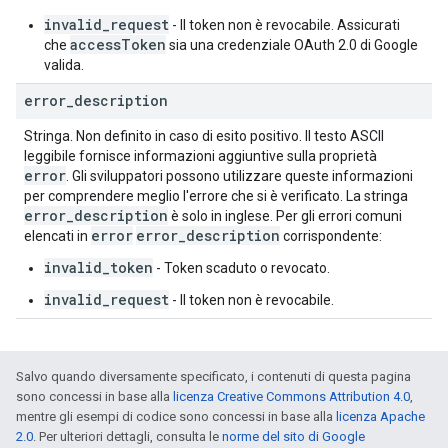
invalid_request
- Il token non è revocabile. Assicurati
accessToken
che
sia una credenziale OAuth 2.0 di Google
valida.
error
_
description
Stringa. Non definito in caso di esito positivo. Il testo ASCII
leggibile fornisce informazioni aggiuntive sulla proprietà
error
. Gli sviluppatori possono utilizzare queste informazioni
per comprendere meglio l'errore che si è verificato. La stringa
error
_
description
è solo in inglese. Per gli errori comuni
error
error
_
description
elencati in
corrispondente:
invalid_token
- Token scaduto o revocato.
invalid_request
- Il token non è revocabile.
Salvo quando diversamente specificato, i contenuti di questa pagina
sono concessi in base alla
licenza Creative Commons Attribution 4.0
,
mentre gli esempi di codice sono concessi in base alla
licenza Apache
2.0
. Per ulteriori dettagli, consulta le
norme del sito di Google