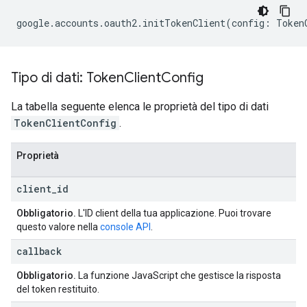
google
.
accounts
.
oauth2
.
initTokenClient
(
config
:
Token
Tipo di dati: Token
Client
Config
La tabella seguente elenca le proprietà del tipo di dati
TokenClientConfig
.
Proprietà
client
_
id
Obbligatorio.
L'ID client della tua applicazione. Puoi trovare
questo valore nella
console API
.
callback
Obbligatorio.
La funzione JavaScript che gestisce la risposta
del token restituito.