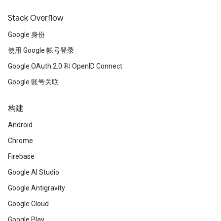
Stack Overflow
Google 身份
使用 Google 帐号登录
Google OAuth 2.0 和 OpenID Connect
Google 账号关联
构建
Android
Chrome
Firebase
Google AI Studio
Google Antigravity
Google Cloud
Google Play